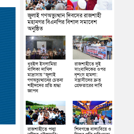
জুলাই গণঅভ্যুত্থান দিবসের রাজশাহী
মহানগর বিএনপির বিশাল সমাবেশ
অনুষ্ঠিত
ধুরইল ইসলামিয়া
রাজশাহীতে দুই
বালিকা দাখিল
সাংবাদিকের ওপর
মাদ্রাসায় “জুলাই
নৃশংস হামলা:
গণঅভ্যুত্থানের চেতনা
সন্ত্রাসীদের দ্রুত
শহীদদের প্রতি শ্রদ্ধা
গ্রেফতারের দাবি
জ্ঞাপন
রাজশাহীতে পদ্মা
শিবগঞ্জে বাল্যবিয়ে ও