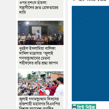
ওপর নৃশংস হামলা:
সন্ত্রাসীদের দ্রুত গ্রেফতারের
দাবি
ধুরইল ইসলামিয়া বালিকা
দাখিল মাদ্রাসায় “জুলাই
গণঅভ্যুত্থানের চেতনা
শহীদদের প্রতি শ্রদ্ধা জ্ঞাপন
জুলাই গণঅভ্যুত্থান দিবসের
রাজশাহী মহানগর বিএনপির
বিশাল সমাবেশ অনুষ্ঠিত