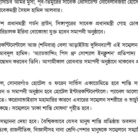
চিব আমর মুসা, পূর্ব-তিমুরের সাবেক প্রেসিডেন্ট নোবেলবিজয়ী হোস
াবেকমন্ত্রী সৈয়দ হামিদ আলবার।
প্রধানমন্ত্রী গর্ডন ব্রাউন, সিঙ্গাপুরের সাবেক প্রধানমন্ত্রী গোহ 
িচালক ইরিনা বোকোভা যুক্ত হবেন সমাপনী অনুষ্ঠানে।
কন্টিনেন্টালে আজ (শনিবার) বেলা আড়াইটায় দুদিনব্যাপী এই সম্মেলন
আবদুল হামিদ। ‘অ্যাডভান্সিং পিস থ্রু সোশ্যাল ইনক্লুশন’ প্রতিপাদ্
দ্বোধন করবেন তিনি। আগামীকাল রোববার সমাপনী অনুষ্ঠানে থাকবেন প্রধা
্টাল, সোনারগাঁও হোটেল ও ফরেন সার্ভিস একাডেমিতে হবে শান্তি সম
ন ও সমাপনী অনুষ্ঠান হবে হোটেল ইন্টারকন্টিনেন্টালে। প্যানেল আল
তে। করোনাভাইরাস মহামারির কারণে এবারের সম্মেলন সশরীরে ও ভার্চু
ছে। সম্মেলনে ‘ঢাকা শান্তি ঘোষণা’ গৃহীত হবে।
মে সম্মাননা দেয়া হবে। বৈশ্বিকভাবে যেসব মানুষ শান্তি প্রতিষ্ঠায় অবদান
িক, রাজনীতিক, বিজ্ঞানীসহ নানা শ্রেণি-পেশার মানুষকে সম্মেলনে সম্ম