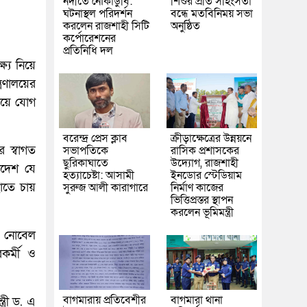
নদীতে নৌকাডুবি:
শিশুর প্রতি সহিংসতা
ঘটনাস্থল পরিদর্শন
বন্ধে মতবিনিময় সভা
করলেন রাজশাহী সিটি
অনুষ্ঠিত
কর্পোরেশনের
প্রতিনিধি দল
ষ্য নিয়ে
্রণালয়ের
লিয়ে যোগ
বরেন্দ্র প্রেস ক্লাব
ক্রীড়াক্ষেত্রের উন্নয়নে
র স্বাগত
সভাপতিকে
রাসিক প্রশাসকের
ছুরিকাঘাতে
উদ্যোগ, রাজশাহী
লাদেশ যে
হত্যাচেষ্টা: আসামী
ইনডোর স্টেডিয়াম
ছাতে চায়
সুরুজ আলী কারাগারে
নির্মাণ কাজের
ভিত্তিপ্রস্তর স্থাপন
করলেন ভূমিমন্ত্রী
িক, নোবেল
রকর্মী ও
বাগমারায় প্রতিবেশীর
বাগমারা থানা
ত্রী ড. এ