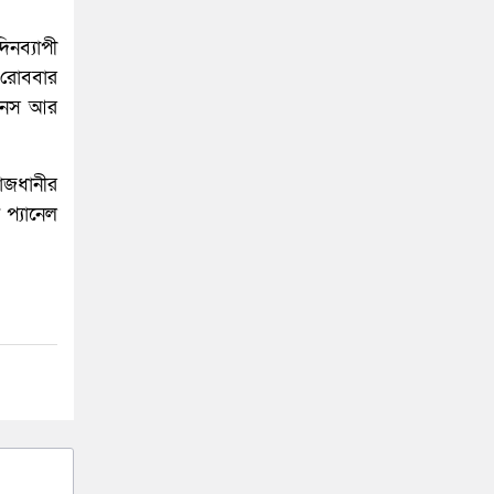
নব্যাপী
 রোববার
রেনস আর
রাজধানীর
প্যানেল