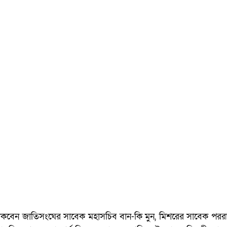
ত থাকবেন জাতিসংঘের সাবেক মহাসচিব বান-কি মুন, মিশরের সাবেক পররাষ্ট্রম