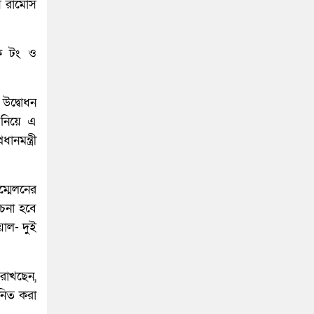
ে রামোস
চোক টং ও
 উদ্বোধন
য নিয়ে এ
নমন্ত্রী
্মেলনের
োচনা হবে
য়াল- দুই
 রাখছেন,
ানিত করা