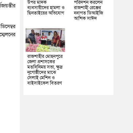
উপর মাদক
পরিদর্শন করলেন
ণজয়ন্তীর
ব্যবসায়ীদের হামলা ও
রাজশাহী রেঞ্জের
ছিনতাইয়ের অভিযোগ
নবাগত ডিআইজি
আশিক সাঈদ
ডিসেম্বর
সম্মেলনের
রাজশাহীর মোহনপুরে
জেলা প্রশাসকের
মতবিনিময় সভা, ক্ষুদ্র
নৃগোষ্ঠীদের মাঝে
সেলাই মেশিন ও
বাইসাইকেল বিতরণ