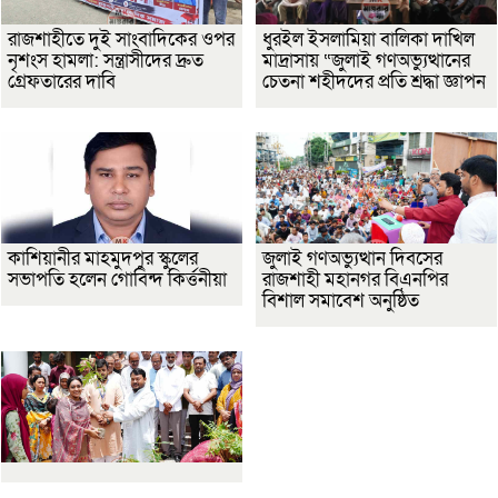
রাজশাহীতে দুই সাংবাদিকের ওপর
ধুরইল ইসলামিয়া বালিকা দাখিল
নৃশংস হামলা: সন্ত্রাসীদের দ্রুত
মাদ্রাসায় “জুলাই গণঅভ্যুত্থানের
গ্রেফতারের দাবি
চেতনা শহীদদের প্রতি শ্রদ্ধা জ্ঞাপন
কাশিয়ানীর মাহমুদপুর স্কুলের
জুলাই গণঅভ্যুত্থান দিবসের
সভাপতি হলেন গোবিন্দ কির্ত্তনীয়া
রাজশাহী মহানগর বিএনপির
বিশাল সমাবেশ অনুষ্ঠিত