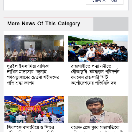
View All Post
More News Of This Category
ধুরইল ইসলামিয়া বালিকা
রাজশাহীতে পদ্মা নদীতে
দাখিল মাদ্রাসায় “জুলাই
নৌকাডুবি: ঘটনাস্থল পরিদর্শন
গণঅভ্যুত্থানের চেতনা শহীদদের
করলেন রাজশাহী সিটি
প্রতি শ্রদ্ধা জ্ঞাপন
কর্পোরেশনের প্রতিনিধি দল
শিবগঞ্জে বাল্যবিয়ে ও শিশুর
বরেন্দ্র প্রেস ক্লাব সভাপতিকে