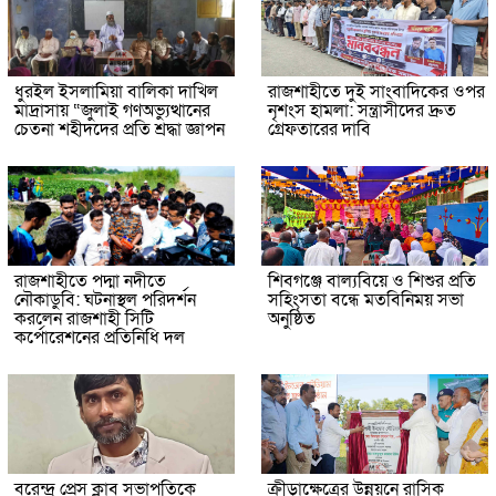
ধুরইল ইসলামিয়া বালিকা দাখিল
রাজশাহীতে দুই সাংবাদিকের ওপর
মাদ্রাসায় “জুলাই গণঅভ্যুত্থানের
নৃশংস হামলা: সন্ত্রাসীদের দ্রুত
চেতনা শহীদদের প্রতি শ্রদ্ধা জ্ঞাপন
গ্রেফতারের দাবি
রাজশাহীতে পদ্মা নদীতে
শিবগঞ্জে বাল্যবিয়ে ও শিশুর প্রতি
নৌকাডুবি: ঘটনাস্থল পরিদর্শন
সহিংসতা বন্ধে মতবিনিময় সভা
করলেন রাজশাহী সিটি
অনুষ্ঠিত
কর্পোরেশনের প্রতিনিধি দল
বরেন্দ্র প্রেস ক্লাব সভাপতিকে
ক্রীড়াক্ষেত্রের উন্নয়নে রাসিক