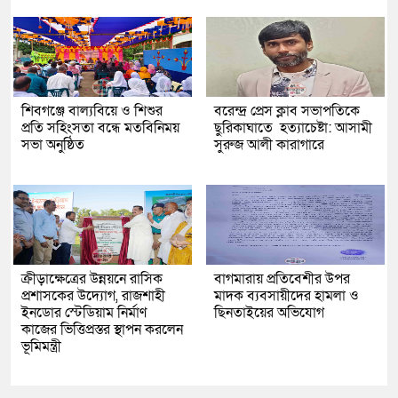
শিবগঞ্জে বাল্যবিয়ে ও শিশুর
বরেন্দ্র প্রেস ক্লাব সভাপতিকে
প্রতি সহিংসতা বন্ধে মতবিনিময়
ছুরিকাঘাতে হত্যাচেষ্টা: আসামী
সভা অনুষ্ঠিত
সুরুজ আলী কারাগারে
ক্রীড়াক্ষেত্রের উন্নয়নে রাসিক
বাগমারায় প্রতিবেশীর উপর
প্রশাসকের উদ্যোগ, রাজশাহী
মাদক ব্যবসায়ীদের হামলা ও
ইনডোর স্টেডিয়াম নির্মাণ
ছিনতাইয়ের অভিযোগ
কাজের ভিত্তিপ্রস্তর স্থাপন করলেন
ভূমিমন্ত্রী