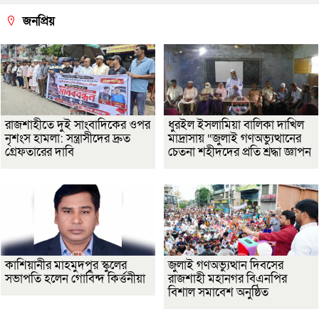
জনপ্রিয়
রাজশাহীতে দুই সাংবাদিকের ওপর
ধুরইল ইসলামিয়া বালিকা দাখিল
নৃশংস হামলা: সন্ত্রাসীদের দ্রুত
মাদ্রাসায় “জুলাই গণঅভ্যুত্থানের
গ্রেফতারের দাবি
চেতনা শহীদদের প্রতি শ্রদ্ধা জ্ঞাপন
কাশিয়ানীর মাহমুদপুর স্কুলের
জুলাই গণঅভ্যুত্থান দিবসের
সভাপতি হলেন গোবিন্দ কির্ত্তনীয়া
রাজশাহী মহানগর বিএনপির
বিশাল সমাবেশ অনুষ্ঠিত