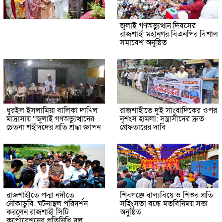
জুলাই গণঅভ্যুত্থান দিবসের
রাজশাহী মহানগর বিএনপির বিশাল
সমাবেশ অনুষ্ঠিত
ধুরইল ইসলামিয়া বালিকা দাখিল
রাজশাহীতে দুই সাংবাদিকের ওপর
মাদ্রাসায় “জুলাই গণঅভ্যুত্থানের
নৃশংস হামলা: সন্ত্রাসীদের দ্রুত
চেতনা শহীদদের প্রতি শ্রদ্ধা জ্ঞাপন
গ্রেফতারের দাবি
রাজশাহীতে পদ্মা নদীতে
শিবগঞ্জে বাল্যবিয়ে ও শিশুর প্রতি
নৌকাডুবি: ঘটনাস্থল পরিদর্শন
সহিংসতা বন্ধে মতবিনিময় সভা
করলেন রাজশাহী সিটি
অনুষ্ঠিত
কর্পোরেশনের প্রতিনিধি দল