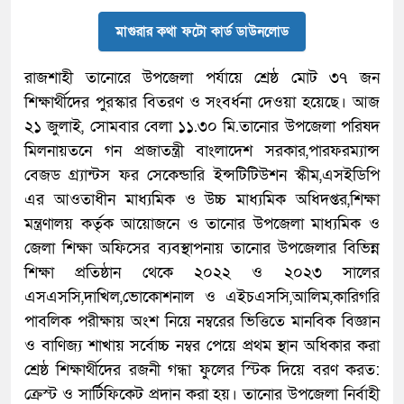
মাগুরার কথা ফটো কার্ড ডাউনলোড
রাজশাহী তানোরে উপজেলা পর্যায়ে শ্রেষ্ঠ মোট ৩৭ জন
শিক্ষার্থীদের পুরস্কার বিতরণ ও সংবর্ধনা দেওয়া হয়েছে। আজ
২১ জুলাই, সোমবার বেলা ১১.৩০ মি.তানোর উপজেলা পরিষদ
মিলনায়তনে গন প্রজাতন্ত্রী বাংলাদেশ সরকার,পারফরম্যান্স
বেজড গ্র্যান্টস ফর সেকেন্ডারি ইন্সটিটিউশন স্কীম,এসইডিপি
এর আওতাধীন মাধ্যমিক ও উচ্চ মাধ্যমিক অধিদপ্তর,শিক্ষা
মন্ত্রণালয় কর্তৃক আয়োজনে ও তানোর উপজেলা মাধ্যমিক ও
জেলা শিক্ষা অফিসের ব্যবস্থাপনায় তানোর উপজেলার বিভিন্ন
শিক্ষা প্রতিষ্ঠান থেকে ২০২২ ও ২০২৩ সালের
এসএসসি,দাখিল,ভোকোশনাল ও এইচএসসি,আলিম,কারিগরি
পাবলিক পরীক্ষায় অংশ নিয়ে নম্বরের ভিত্তিতে মানবিক বিজ্ঞান
ও বাণিজ্য শাখায় সর্বোচ্চ নম্বর পেয়ে প্রথম স্থান অধিকার করা
শ্রেষ্ঠ শিক্ষার্থীদের রজনী গন্ধা ফুলের স্টিক দিয়ে বরণ করত:
ক্রেস্ট ও সার্টিফিকেট প্রদান করা হয়। তানোর উপজেলা নির্বাহী