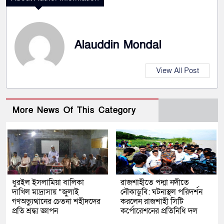
Alauddin Mondal
View All Post
More News Of This Category
ধুরইল ইসলামিয়া বালিকা
রাজশাহীতে পদ্মা নদীতে
দাখিল মাদ্রাসায় “জুলাই
নৌকাডুবি: ঘটনাস্থল পরিদর্শন
গণঅভ্যুত্থানের চেতনা শহীদদের
করলেন রাজশাহী সিটি
প্রতি শ্রদ্ধা জ্ঞাপন
কর্পোরেশনের প্রতিনিধি দল