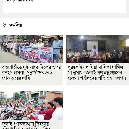
জনপ্রিয়
রাজশাহীতে দুই সাংবাদিকের ওপর
ধুরইল ইসলামিয়া বালিকা দাখিল
নৃশংস হামলা: সন্ত্রাসীদের দ্রুত
মাদ্রাসায় “জুলাই গণঅভ্যুত্থানের
গ্রেফতারের দাবি
চেতনা শহীদদের প্রতি শ্রদ্ধা জ্ঞাপন
জুলাই গণঅভ্যুত্থান দিবসের