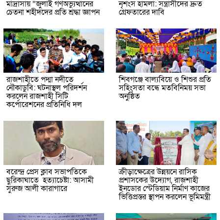
মাদ্রাসায় “জুলাই গণঅভ্যুত্থানের
নৃশংস হামলা: সন্ত্রাসীদের দ্রুত
চেতনা শহীদদের প্রতি শ্রদ্ধা জ্ঞাপন
গ্রেফতারের দাবি
রাজশাহীতে পদ্মা নদীতে
শিবগঞ্জে বাল্যবিয়ে ও শিশুর প্রতি
নৌকাডুবি: ঘটনাস্থল পরিদর্শন
সহিংসতা বন্ধে মতবিনিময় সভা
করলেন রাজশাহী সিটি
অনুষ্ঠিত
কর্পোরেশনের প্রতিনিধি দল
বরেন্দ্র প্রেস ক্লাব সভাপতিকে
ক্রীড়াক্ষেত্রের উন্নয়নে রাসিক
ছুরিকাঘাতে হত্যাচেষ্টা: আসামী
প্রশাসকের উদ্যোগ, রাজশাহী
সুরুজ আলী কারাগারে
ইনডোর স্টেডিয়াম নির্মাণ কাজের
ভিত্তিপ্রস্তর স্থাপন করলেন ভূমিমন্ত্রী