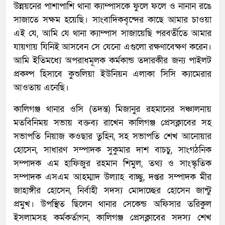
উন্নয়নের পাশাপাশি থানা ক্যাম্পাসকে ফুলে ফলে ও নানান রঙে
সাজাতে সক্ষম হয়েছি। সাংবাদিকবৃন্দের কাছে আমার চাওয়া
এই যে, আমি যে থানা ক্যাম্পাস সাজায়েছি পরবর্তীতে আমার
যায়গায় যিনিই আসবেন সে যেনো এগুলো রক্ষণাবেক্ষণ করেন।
আমি ইতিমধ্যে অপরাধমূলক কর্মকান্ড তদারকীর জন্য পাইলট
প্রকল্প হিসাবে কুশুলিয়া ইউনিয়ন এলাকা সিসি ক্যামেরার
আওতায় এনেছি।
কালিগঞ্জ থানার ওসি (তদন্ত) মিজানুর রহমানের সঞ্চালনায়
মতবিনিময় সভায় বক্তব্য রাখেন কালিগঞ্জ প্রেসক্লাবের সহ
সভাপতি নিয়াজ কওছার তুহিন, সহ সভাপতি শেখ আনোয়ার
হোসেন, সাধারণ সম্পাদক সুকুমার দাশ বাচচু, সাংগঠনিক
সম্পাদক এম হাফিজুর রহমান শিমুল, তথ্য ও সাংস্কৃতিক
সম্পাদক এসএম আহম্মাদ উল্যাহ বাচ্ছু, দপ্তর সম্পাদক মীর
জাহাঙ্গীর হোসেন, নির্বাহী সদস্য মোদাচ্ছের হোসেন জান্টু
প্রমুখ। উপস্থিত ছিলেন থানার সেকেন্ড অফিসার তরিকুল
ইসলামসহ কর্মকর্তাগন, কালিগঞ্জ প্রেসক্লাবের সদস্য শেখ