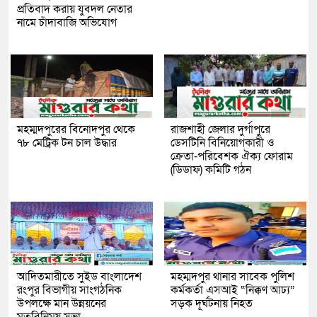
প্রতিবাদ করায় যুবদল নেতার
নামে চাঁদাবাজি অভিযোগ
মহম্মদপুরের বিনোদপুর থেকে
রাজশাহী জেলার দুর্গাপুরে
৭৮ মেট্রিক টন চাল উদ্ধার
ডেসটিনি বিনিয়োগকারী ও
ক্রেতা-পরিবেশক ঐক্য ফোরাম
(ডিডাফ) কমিটি গঠন
আদিতমারীতে সুইড বাংলাদেশ
মহম্মদপুর থানার সাবেক পুলিশ
রংপুর বিভাগীয় সাংগঠনিক
কর্মকর্তা এসআই “নিক্কণ আঢ্য”
উপলক্ষে মান উন্নয়নের
সড়ক দূর্ঘটনায় নিহত
মতবিনিময় সভা