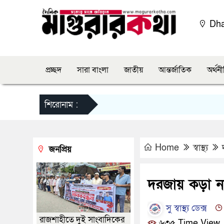
Dh
প্রচ্ছদ
সারা বাংলা
জাতীয়
আন্তর্জাতিক
অর্থন
শিরোনাম :
Home
স্বাস্থ্য
জনপ্রিয়
দরজায় কড়া না
সু স্বাস্থ্য ডেক্স
রাজশাহীতে দুই সাংবাদিকের
৬৩৫ Time View