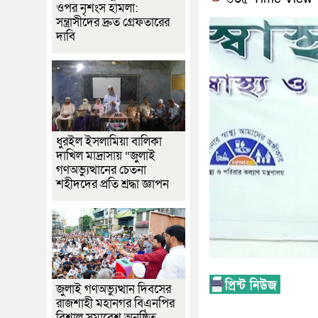
ওপর নৃশংস হামলা:
সন্ত্রাসীদের দ্রুত গ্রেফতারের
দাবি
ধুরইল ইসলামিয়া বালিকা
দাখিল মাদ্রাসায় “জুলাই
গণঅভ্যুত্থানের চেতনা
শহীদদের প্রতি শ্রদ্ধা জ্ঞাপন
জুলাই গণঅভ্যুত্থান দিবসের
রাজশাহী মহানগর বিএনপির
বিশাল সমাবেশ অনুষ্ঠিত