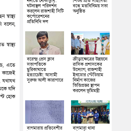
নদীতে নৌকাডুবি:
শিশুর প্রতি সহিংসতা
ঘটনাস্থল পরিদর্শন
বন্ধে মতবিনিময় সভা
করলেন রাজশাহী সিটি
অনুষ্ঠিত
্বাস্থ্য
কর্পোরেশনের
প্রতিনিধি দল
ি বলেন,
্বাস্থ্য
বরেন্দ্র প্রেস ক্লাব
ক্রীড়াক্ষেত্রের উন্নয়নে
সভাপতিকে
রাসিক প্রশাসকের
চে, এতে
ছুরিকাঘাতে
উদ্যোগ, রাজশাহী
। কাজেই
হত্যাচেষ্টা: আসামী
ইনডোর স্টেডিয়াম
সুরুজ আলী কারাগারে
নির্মাণ কাজের
া, যথাযথ
ভিত্তিপ্রস্তর স্থাপন
রমকে যদি
করলেন ভূমিমন্ত্রী
ন্ট হোক
বাগমারায় প্রতিবেশীর
বাগমারা থানা