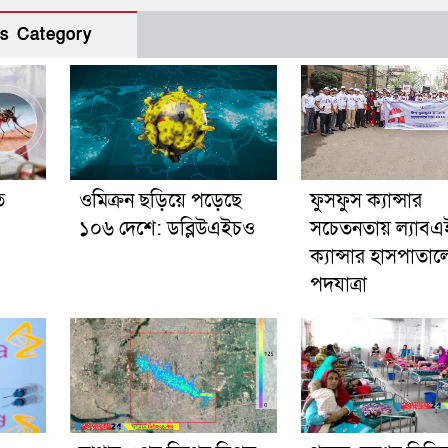
s Category
ে
ওমিক্রন ছড়িয়ে পড়েছে
ফুসফুস ক্যান্সার
১০৬ দেশে: ডব্লিউএইচও
সচেতনতায় ল্যাব
ক্যান্সার হাসপাতাল
পদযাত্রা