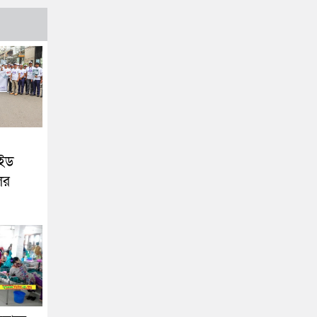
এইড
ের