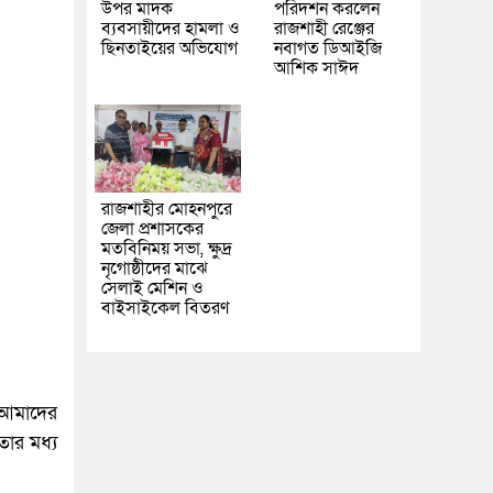
উপর মাদক
পরিদর্শন করলেন
ব্যবসায়ীদের হামলা ও
রাজশাহী রেঞ্জের
ছিনতাইয়ের অভিযোগ
নবাগত ডিআইজি
আশিক সাঈদ
রাজশাহীর মোহনপুরে
জেলা প্রশাসকের
মতবিনিময় সভা, ক্ষুদ্র
নৃগোষ্ঠীদের মাঝে
সেলাই মেশিন ও
বাইসাইকেল বিতরণ
ে আমাদের
তার মধ্য