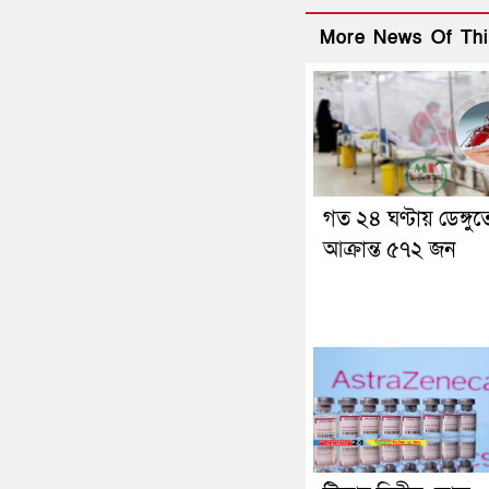
More News Of Thi
গত ২৪ ঘণ্টায় ডেঙ্গুত
আক্রান্ত ৫৭২ জন