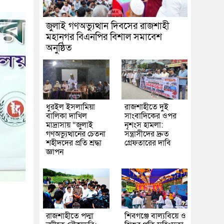
জুলাই গণঅভ্যুত্থান দিবসের রাজশাহী
মহানগর বিএনপির বিশাল সমাবেশ
অনুষ্ঠিত
ধুরইল ইসলামিয়া
রাজশাহীতে দুই
বালিকা দাখিল
সাংবাদিকের ওপর
মাদ্রাসায় “জুলাই
নৃশংস হামলা:
গণঅভ্যুত্থানের চেতনা
সন্ত্রাসীদের দ্রুত
শহীদদের প্রতি শ্রদ্ধা
গ্রেফতারের দাবি
জ্ঞাপন
রাজশাহীতে পদ্মা
শিবগঞ্জে বাল্যবিয়ে ও