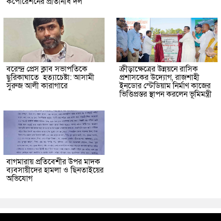
কর্পোরেশনের প্রতিনিধি দল
বরেন্দ্র প্রেস ক্লাব সভাপতিকে
ক্রীড়াক্ষেত্রের উন্নয়নে রাসিক
ছুরিকাঘাতে হত্যাচেষ্টা: আসামী
প্রশাসকের উদ্যোগ, রাজশাহী
সুরুজ আলী কারাগারে
ইনডোর স্টেডিয়াম নির্মাণ কাজের
ভিত্তিপ্রস্তর স্থাপন করলেন ভূমিমন্ত্রী
বাগমারায় প্রতিবেশীর উপর মাদক
ব্যবসায়ীদের হামলা ও ছিনতাইয়ের
অভিযোগ