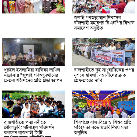
জুলাই গণঅভ্যুত্থান দিবসের
রাজশাহী মহানগর বিএনপির বিশাল
সমাবেশ অনুষ্ঠিত
ধুরইল ইসলামিয়া বালিকা দাখিল
রাজশাহীতে দুই সাংবাদিকের ওপর
মাদ্রাসায় “জুলাই গণঅভ্যুত্থানের
নৃশংস হামলা: সন্ত্রাসীদের দ্রুত
চেতনা শহীদদের প্রতি শ্রদ্ধা জ্ঞাপন
গ্রেফতারের দাবি
রাজশাহীতে পদ্মা নদীতে
শিবগঞ্জে বাল্যবিয়ে ও শিশুর প্রতি
নৌকাডুবি: ঘটনাস্থল পরিদর্শন
সহিংসতা বন্ধে মতবিনিময় সভা
করলেন রাজশাহী সিটি
অনুষ্ঠিত