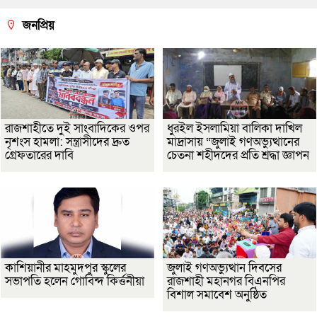
জনপ্রিয়
রাজশাহীতে দুই সাংবাদিকের ওপর
ধুরইল ইসলামিয়া বালিকা দাখিল
নৃশংস হামলা: সন্ত্রাসীদের দ্রুত
মাদ্রাসায় “জুলাই গণঅভ্যুত্থানের
গ্রেফতারের দাবি
চেতনা শহীদদের প্রতি শ্রদ্ধা জ্ঞাপন
কাশিয়ানীর মাহমুদপুর স্কুলের
জুলাই গণঅভ্যুত্থান দিবসের
সভাপতি হলেন গোবিন্দ কির্ত্তনীয়া
রাজশাহী মহানগর বিএনপির
বিশাল সমাবেশ অনুষ্ঠিত