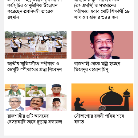
কর্মসূচির আনুষ্ঠানিক উদ্বোধন
(এসএসসি) ও সমমানের
করেছেন প্রধানমন্ত্রী তারেক
পরীক্ষায় এবার মোট শিক্ষার্থী ১৮
রহমান
লাখ ৫৭ হাজার ৩৪৪ জন
জাতীয় স্মৃতিসৌধে স্পীকার ও
রাজশাহী থেকে মন্ত্রী হচ্ছেন
ডেপুটি স্পীকারের শ্রদ্ধা নিবেদন
মিজানুর রহমান মিনু
রাজশাহীর ৬টি আসনের
সৌভাগ্যের রজনী পবিত্র শবে
বেসরকারি ভাবে চূড়ান্ত ফলাফল
বরাত