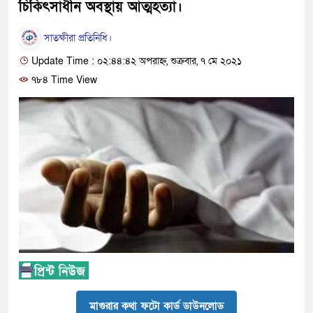
চিকিৎসাধীন অবস্থায় আত্মহত্যা।
সাতক্ষীরা প্রতিনিধি।
Update Time : ০২:৪৪:৪২ অপরাহ্ন, শুক্রবার, ৭ মে ২০২১
৭৮৪ Time View
মাগুরার কথা ফটো কার্ড ডাউনলোড