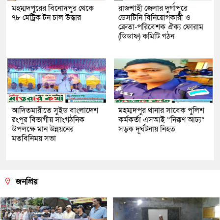
মহম্মদপুরের বিনোদপুর থেকে
রাজশাহী জেলার দুর্গাপুরে
৭৮ মেট্রিক টন চাল উদ্ধার
ডেসটিনি বিনিয়োগকারী ও
ক্রেতা-পরিবেশক ঐক্য ফোরাম
(ডিডাফ) কমিটি গঠন
আদিতমারীতে সুইড বাংলাদেশ
মহম্মদপুর থানার সাবেক পুলিশ
রংপুর বিভাগীয় সাংগঠনিক
কর্মকর্তা এসআই “নিক্কণ আঢ্য”
উপলক্ষে মান উন্নয়নের
সড়ক দূর্ঘটনায় নিহত
মতবিনিময় সভা
জনপ্রিয়