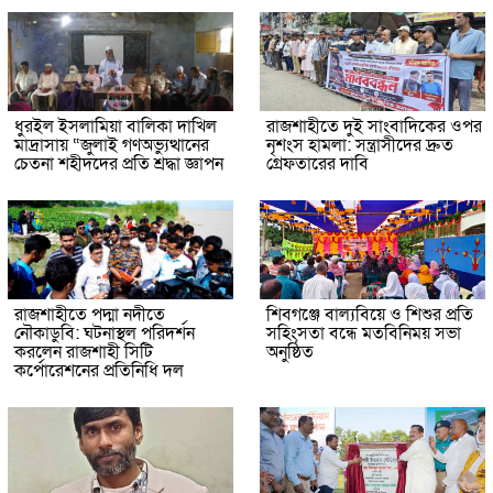
ধুরইল ইসলামিয়া বালিকা দাখিল
রাজশাহীতে দুই সাংবাদিকের ওপর
মাদ্রাসায় “জুলাই গণঅভ্যুত্থানের
নৃশংস হামলা: সন্ত্রাসীদের দ্রুত
চেতনা শহীদদের প্রতি শ্রদ্ধা জ্ঞাপন
গ্রেফতারের দাবি
রাজশাহীতে পদ্মা নদীতে
শিবগঞ্জে বাল্যবিয়ে ও শিশুর প্রতি
নৌকাডুবি: ঘটনাস্থল পরিদর্শন
সহিংসতা বন্ধে মতবিনিময় সভা
করলেন রাজশাহী সিটি
অনুষ্ঠিত
কর্পোরেশনের প্রতিনিধি দল