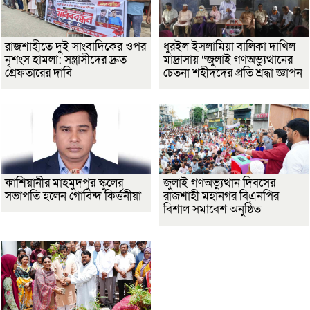
রাজশাহীতে দুই সাংবাদিকের ওপর
ধুরইল ইসলামিয়া বালিকা দাখিল
নৃশংস হামলা: সন্ত্রাসীদের দ্রুত
মাদ্রাসায় “জুলাই গণঅভ্যুত্থানের
গ্রেফতারের দাবি
চেতনা শহীদদের প্রতি শ্রদ্ধা জ্ঞাপন
কাশিয়ানীর মাহমুদপুর স্কুলের
জুলাই গণঅভ্যুত্থান দিবসের
সভাপতি হলেন গোবিন্দ কির্ত্তনীয়া
রাজশাহী মহানগর বিএনপির
বিশাল সমাবেশ অনুষ্ঠিত