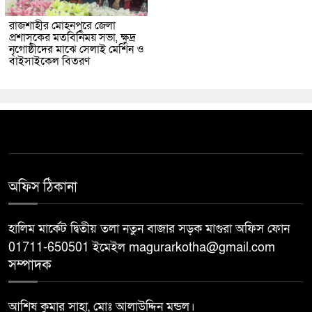
রাজশাহীর মোহনপুরে জেলা
প্রশাসকের মতবিনিময় সভা, ক্ষুদ্র
নৃগোষ্ঠীদের মাঝে সেলাই মেশিন ও
বাইসাইকেল বিতরণ
অফিস ঠিকানা
হালিম মার্কেট দ্বিতীয় তলা নতুন বাজার সড়ক মাগুরা অফিস ফোন
01711-650501 ইমেইল magurarkotha@gmail.com
সম্পাদক
আশিষ কুমার সাহা, মোঃ আলাউদ্দিন মন্ডল।