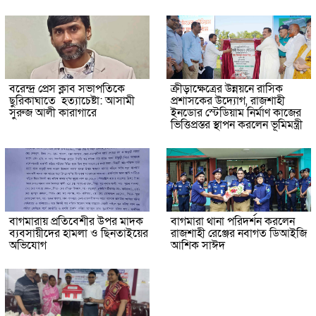
বরেন্দ্র প্রেস ক্লাব সভাপতিকে
ক্রীড়াক্ষেত্রের উন্নয়নে রাসিক
ছুরিকাঘাতে হত্যাচেষ্টা: আসামী
প্রশাসকের উদ্যোগ, রাজশাহী
সুরুজ আলী কারাগারে
ইনডোর স্টেডিয়াম নির্মাণ কাজের
ভিত্তিপ্রস্তর স্থাপন করলেন ভূমিমন্ত্রী
বাগমারায় প্রতিবেশীর উপর মাদক
বাগমারা থানা পরিদর্শন করলেন
ব্যবসায়ীদের হামলা ও ছিনতাইয়ের
রাজশাহী রেঞ্জের নবাগত ডিআইজি
অভিযোগ
আশিক সাঈদ