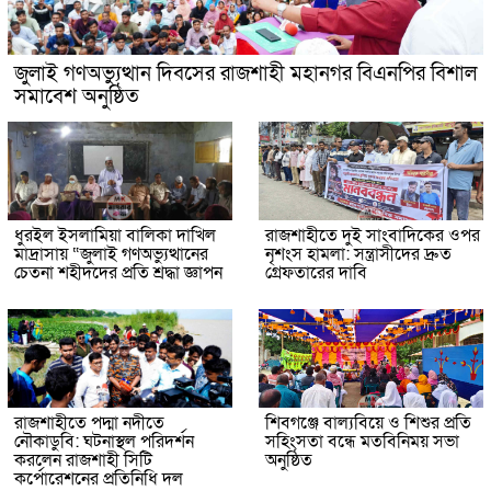
জুলাই গণঅভ্যুত্থান দিবসের রাজশাহী মহানগর বিএনপির বিশাল
সমাবেশ অনুষ্ঠিত
ধুরইল ইসলামিয়া বালিকা দাখিল
রাজশাহীতে দুই সাংবাদিকের ওপর
মাদ্রাসায় “জুলাই গণঅভ্যুত্থানের
নৃশংস হামলা: সন্ত্রাসীদের দ্রুত
চেতনা শহীদদের প্রতি শ্রদ্ধা জ্ঞাপন
গ্রেফতারের দাবি
রাজশাহীতে পদ্মা নদীতে
শিবগঞ্জে বাল্যবিয়ে ও শিশুর প্রতি
নৌকাডুবি: ঘটনাস্থল পরিদর্শন
সহিংসতা বন্ধে মতবিনিময় সভা
করলেন রাজশাহী সিটি
অনুষ্ঠিত
কর্পোরেশনের প্রতিনিধি দল