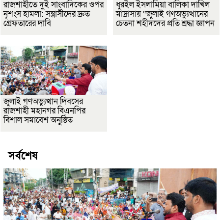
রাজশাহীতে দুই সাংবাদিকের ওপর
ধুরইল ইসলামিয়া বালিকা দাখিল
নৃশংস হামলা: সন্ত্রাসীদের দ্রুত
মাদ্রাসায় “জুলাই গণঅভ্যুত্থানের
গ্রেফতারের দাবি
চেতনা শহীদদের প্রতি শ্রদ্ধা জ্ঞাপন
জুলাই গণঅভ্যুত্থান দিবসের
রাজশাহী মহানগর বিএনপির
বিশাল সমাবেশ অনুষ্ঠিত
সর্বশেষ