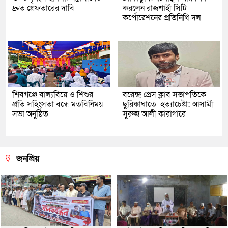
দ্রুত গ্রেফতারের দাবি
করলেন রাজশাহী সিটি
কর্পোরেশনের প্রতিনিধি দল
শিবগঞ্জে বাল্যবিয়ে ও শিশুর
বরেন্দ্র প্রেস ক্লাব সভাপতিকে
প্রতি সহিংসতা বন্ধে মতবিনিময়
ছুরিকাঘাতে হত্যাচেষ্টা: আসামী
সভা অনুষ্ঠিত
সুরুজ আলী কারাগারে
জনপ্রিয়