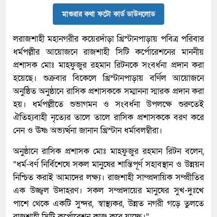
মাগুরার কথা ফটো কার্ড ডাউনলোড
লরাজশাহী মহানগরীর কয়েরদাঁড়া খ্রিস্টানপাড়ায় পবিত্র পরিবার
ধর্মপল্লীর আয়োজনে রাজশাহী সিটি কর্পোরেশনের মাননীয়
প্রশাসক মোঃ মাহফুজুর রহমান রিটনকে সংবর্ধনা প্রদান করা
হয়েছে। শুক্রবার বিকেলে খ্রিস্টানপাড়ায় বর্ণিল আয়োজনে
অনুষ্ঠিত অনুষ্ঠানে রাসিক প্রশাসককে সম্মাননা স্মারক প্রদান করা
হয়। ধর্মপল্লীতে শুভাগমন ও সংবর্ধনা উপলক্ষে শুরুতেই
ঐতিহ্যবাহী নৃত্যের তালে তালে রাসিক প্রশাসককে বরণ করে
নেন ও ঊষ্ণ অভ্যর্ত্থনা জানান খ্রিস্টান ধর্মাবলম্বীরা।
অনুষ্ঠানে রাসিক প্রশাসক মোঃ মাহফুজুর রহমান রিটন বলেন,
“ধর্ম-বর্ণ নির্বিশেষে সকল মানুষের শান্তিপূর্ণ সহাবস্থান ও উন্নয়ন
নিশ্চিত করাই আমাদের লক্ষ্য। রাজশাহী সাম্প্রদায়িক সম্প্রীতির
এক উজ্জ্বল উদাহরণ। সকল সম্প্রদায়ের মানুষের সুখ-দুঃখে
পাশে থেকে একটি সুন্দর, স্বাস্থ্যকর, উন্নত নগরী গড়ে তুলতে
রাজশাহী সিটি কর্পোরেশন কাজ করে যাচ্ছে।”