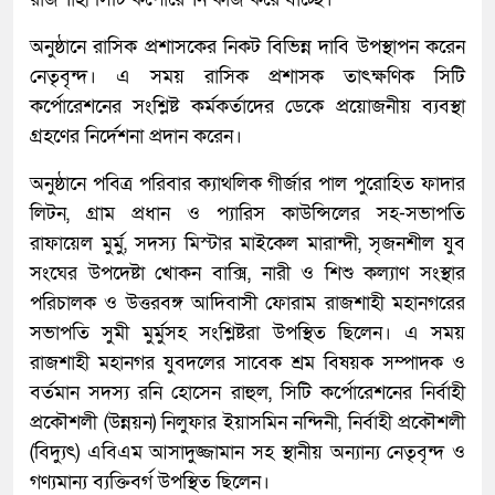
অনুষ্ঠানে রাসিক প্রশাসকের নিকট বিভিন্ন দাবি উপস্থাপন করেন
নেতৃবৃন্দ। এ সময় রাসিক প্রশাসক তাৎক্ষণিক সিটি
কর্পোরেশনের সংশ্লিষ্ট কর্মকর্তাদের ডেকে প্রয়োজনীয় ব্যবস্থা
গ্রহণের নির্দেশনা প্রদান করেন।
অনুষ্ঠানে পবিত্র পরিবার ক্যাথলিক গীর্জার পাল পুরোহিত ফাদার
লিটন, গ্রাম প্রধান ও প্যারিস কাউন্সিলের সহ-সভাপতি
রাফায়েল মুর্মু, সদস্য মিস্টার মাইকেল মারান্দী, সৃজনশীল যুব
সংঘের উপদেষ্টা খোকন বাক্সি, নারী ও শিশু কল্যাণ সংস্থার
পরিচালক ও উত্তরবঙ্গ আদিবাসী ফোরাম রাজশাহী মহানগরের
সভাপতি সুমী মুর্মুসহ সংশ্লিষ্টরা উপস্থিত ছিলেন। এ সময়
রাজশাহী মহানগর যুবদলের সাবেক শ্রম বিষয়ক সম্পাদক ও
বর্তমান সদস্য রনি হোসেন রাহুল, সিটি কর্পোরেশনের নির্বাহী
প্রকৌশলী (উন্নয়ন) নিলুফার ইয়াসমিন নন্দিনী, নির্বাহী প্রকৌশলী
(বিদ্যুৎ) এবিএম আসাদুজ্জামান সহ স্থানীয় অন্যান্য নেতৃবৃন্দ ও
গণ্যমান্য ব্যক্তিবর্গ উপস্থিত ছিলেন।