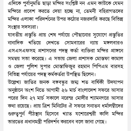
এদিকে পুর্বানুমতি ছাড়া মন্দির সংশ্লিষ্ট নন এমন কাউকে যেমন
মন্দিরে প্রবেশ করতে দেয়া হচ্ছে না, তেমনী বহিরাগতদের
মন্দির এলাকা পরিদর্শনের উপর কঠোর নজরদারি করছে বিভিন্ন
সংস্থার সদস্যরা।
যাবতীয় প্রস্তুতি প্রায় শেষ পর্যায়ে পৌছানোর সুযোগে প্রস্তুতির
নানাদিক খতিয়ে দেখতে সোমবারের ন্যায় মঙ্গলবারও
এসএসএফসহ প্রশাসনের পদস্থ কর্তা ব্যক্তিরা মন্দির প্রাঙ্গনে
সমন্বয় সভা করেছে। এ সভায় জেলা প্রশাসক মোস্তফা কামাল
ও জেলা পুলিশ সুপার মোস্তাফিজুর রহমান পিপিএম বারসহ
বিভিন্ন পর্যায়ের পদস্থ কর্মকর্তরা উপস্থিত ছিলেন।
উল্লেখ্য জাতির জনক বঙ্গবন্ধুর জম্ম শত বার্ষিকী উদযাপন
অনুষ্ঠানে অংশ নিতে আগামী ২৬ মার্চ বাংলাদেশ সফরে আসার
পরের দিন ২৭ মার্চ সকালে নরেন্দ্র মোদীর শ্যামনগরে আসার
কথা রয়েছে। প্রায় ত্রিশ মিনিটের ঐ সফরে সনাতন ধর্মালম্বীদের
গুরুত্বপুর্ন পীঠস্থান হিসেবে খ্যাত যশোরেশ্বরী কালি মন্দির
ভারতের প্রধানমন্ত্রী পরিদর্শন করবেন বলে জানা গেছে।