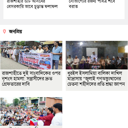
রাজশাহীর ৬টি আসনের
সৌভাগ্যের রজনী পবিত্র শবে
বেসরকারি ভাবে চূড়ান্ত ফলাফল
বরাত
জনপ্রিয়
রাজশাহীতে দুই সাংবাদিকের ওপর
ধুরইল ইসলামিয়া বালিকা দাখিল
নৃশংস হামলা: সন্ত্রাসীদের দ্রুত
মাদ্রাসায় “জুলাই গণঅভ্যুত্থানের
গ্রেফতারের দাবি
চেতনা শহীদদের প্রতি শ্রদ্ধা জ্ঞাপন