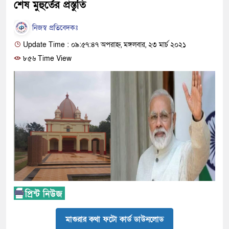
শেষ মুহুর্তের প্রস্তুতি
নিজস্ব প্রতিবেদকঃ
Update Time : ০৯:৫৭:৪৭ অপরাহ্ন, মঙ্গলবার, ২৩ মার্চ ২০২১
৮৫৬ Time View
মাগুরার কথা ফটো কার্ড ডাউনলোড