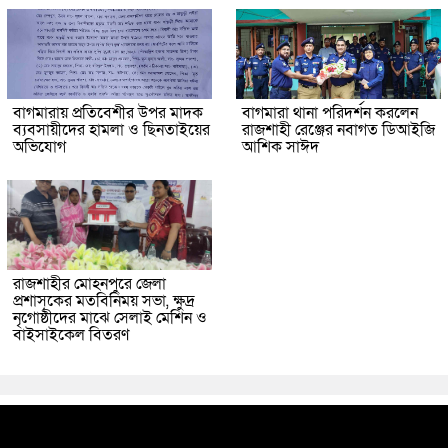
বাগমারায় প্রতিবেশীর উপর মাদক
বাগমারা থানা পরিদর্শন করলেন
ব্যবসায়ীদের হামলা ও ছিনতাইয়ের
রাজশাহী রেঞ্জের নবাগত ডিআইজি
অভিযোগ
আশিক সাঈদ
রাজশাহীর মোহনপুরে জেলা
প্রশাসকের মতবিনিময় সভা, ক্ষুদ্র
নৃগোষ্ঠীদের মাঝে সেলাই মেশিন ও
বাইসাইকেল বিতরণ