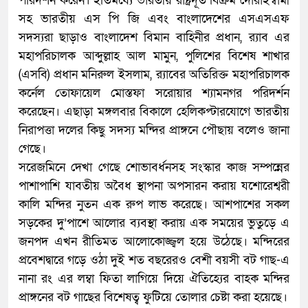
পরিদর্শন করেন। ইতিমধ্যে ভারতীয় রাষ্ট্রদূত বিক্রম দোরাইস্বামী
সহ ভারতীয় এস পি জি এবং বাংলাদেশের এসএসএফ
সদস্যরা ছাড়াও বাংলাদেশ বিমান বাহিনীর প্রধান, র‌্যাব এর
মহাপরিচালক আব্দুল্লাহ আল মামুন, পুলিশের বিশেষ শাখার
(এসবি) প্রধান মনিরুল ইসলাম, র‌্যাবের অতিরিক্ত মহাপরিচালক
কর্নেল তোফায়েল মোস্তফা সরোয়ার শ্যামনগর পরিদর্শন
করেছেন। এছাড়া মঙ্গলবার বিকালে হেলিকপ্টারযোগে ভারতীয়
নিরাপত্তা দলের কিছু সদস্য মন্দির প্রাঙ্গনে পৌছায় বলেও জানা
গেছে।
সরেজমিনে দেখা গেছে শোভাবর্ধনসহ সংস্কার কাজ সম্পন্নের
পাশাপাশি যাবতীয় অবৈধ স্থাপনা অপসারন করায় যশোরেশ্বরী
কালি মন্দির নুতন এক রুপ লাভ করেছে। আশপাশের সকল
সড়কের দু’পাশে আলোর ব্যবস্থা করায় এক সময়ের ভুতুড়ে এ
জনপদ এখন রীতিমত আলোকোজ্জ্বল হয়ে উঠেছে। মন্দিরের
প্রবেশদ্বারে গড়ে ওঠা দুই শত বছরেরও বেশী বয়সী বট গাছ-এ
নানা রং এর লম্বা ফিতা লাগিয়ে দিয়ে ঐতিহ্যের বাহক মন্দির
প্রাঙ্গনের বট গাছের বিশেষত্ব ফুটিয়ে তোলার চেষ্টা করা হয়েছে।