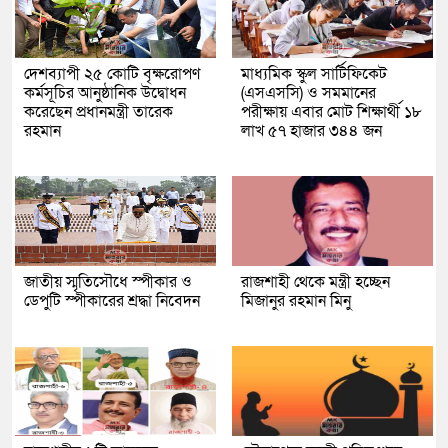
দেশব্যাপী ২৫ কোটি বৃক্ষরোপণ
মাধ্যমিক স্কুল সার্টিফিকেট
কর্মসূচির আনুষ্ঠানিক উদ্বোধন
(এসএসসি) ও সমমানের
করেছেন প্রধানমন্ত্রী তারেক
পরীক্ষায় এবার মোট শিক্ষার্থী ১৮
রহমান
লাখ ৫৭ হাজার ৩৪৪ জন
জাতীয় স্মৃতিসৌধে স্পীকার ও
রাজশাহী থেকে মন্ত্রী হচ্ছেন
ডেপুটি স্পীকারের শ্রদ্ধা নিবেদন
মিজানুর রহমান মিনু