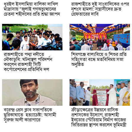
ধুরইল ইসলামিয়া বালিকা দাখিল
রাজশাহীতে দুই সাংবাদিকের ওপর
মাদ্রাসায় “জুলাই গণঅভ্যুত্থানের
নৃশংস হামলা: সন্ত্রাসীদের দ্রুত
চেতনা শহীদদের প্রতি শ্রদ্ধা জ্ঞাপন
গ্রেফতারের দাবি
রাজশাহীতে পদ্মা নদীতে
শিবগঞ্জে বাল্যবিয়ে ও শিশুর প্রতি
নৌকাডুবি: ঘটনাস্থল পরিদর্শন
সহিংসতা বন্ধে মতবিনিময় সভা
করলেন রাজশাহী সিটি
অনুষ্ঠিত
কর্পোরেশনের প্রতিনিধি দল
বরেন্দ্র প্রেস ক্লাব সভাপতিকে
ক্রীড়াক্ষেত্রের উন্নয়নে রাসিক
ছুরিকাঘাতে হত্যাচেষ্টা: আসামী
প্রশাসকের উদ্যোগ, রাজশাহী
সুরুজ আলী কারাগারে
ইনডোর স্টেডিয়াম নির্মাণ কাজের
ভিত্তিপ্রস্তর স্থাপন করলেন ভূমিমন্ত্রী