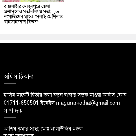
রাজশাহীর মোহনপুরে জেলা
প্রশাসকের মতবিনিময় সভা, ক্ষুদ্র
নৃগোষ্ঠীদের মাঝে সেলাই মেশিন ও
বাইসাইকেল বিতরণ
অফিস ঠিকানা
হালিম মার্কেট দ্বিতীয় তলা নতুন বাজার সড়ক মাগুরা অফিস ফোন
01711-650501 ইমেইল magurarkotha@gmail.com
সম্পাদক
আশিষ কুমার সাহা, মোঃ আলাউদ্দিন মন্ডল।