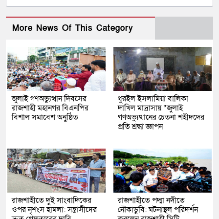
More News Of This Category
জুলাই গণঅভ্যুত্থান দিবসের
ধুরইল ইসলামিয়া বালিকা
রাজশাহী মহানগর বিএনপির
দাখিল মাদ্রাসায় “জুলাই
বিশাল সমাবেশ অনুষ্ঠিত
গণঅভ্যুত্থানের চেতনা শহীদদের
প্রতি শ্রদ্ধা জ্ঞাপন
রাজশাহীতে দুই সাংবাদিকের
রাজশাহীতে পদ্মা নদীতে
ওপর নৃশংস হামলা: সন্ত্রাসীদের
নৌকাডুবি: ঘটনাস্থল পরিদর্শন