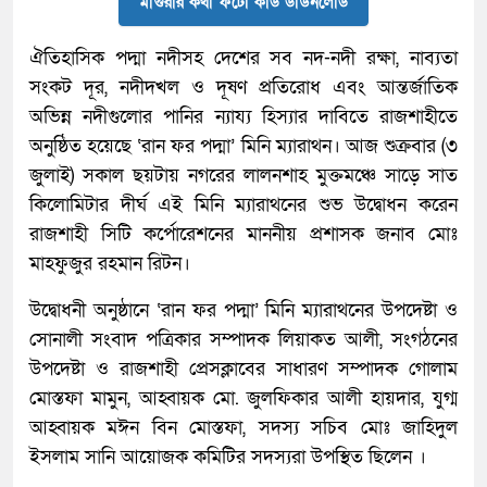
মাগুরার কথা ফটো কার্ড ডাউনলোড
ঐতিহাসিক পদ্মা নদীসহ দেশের সব নদ-নদী রক্ষা, নাব্যতা
সংকট দূর, নদীদখল ও দূষণ প্রতিরোধ এবং আন্তর্জাতিক
অভিন্ন নদীগুলোর পানির ন্যায্য হিস্যার দাবিতে রাজশাহীতে
অনুষ্ঠিত হয়েছে ‘রান ফর পদ্মা’ মিনি ম্যারাথন। আজ শুক্রবার (৩
জুলাই) সকাল ছয়টায় নগরের লালনশাহ মুক্তমঞ্চে সাড়ে সাত
কিলোমিটার দীর্ঘ এই মিনি ম্যারাথনের শুভ উদ্বোধন করেন
রাজশাহী সিটি কর্পোরেশনের মাননীয় প্রশাসক জনাব মোঃ
মাহফুজুর রহমান রিটন।
উদ্বোধনী অনুষ্ঠানে ‘রান ফর পদ্মা’ মিনি ম্যারাথনের উপদেষ্টা ও
সোনালী সংবাদ পত্রিকার সম্পাদক লিয়াকত আলী, সংগঠনের
উপদেষ্টা ও রাজশাহী প্রেসক্লাবের সাধারণ সম্পাদক গোলাম
মোস্তফা মামুন, আহ্বায়ক মো. জুলফিকার আলী হায়দার, যুগ্ম
আহ্বায়ক মঈন বিন মোস্তফা, সদস্য সচিব মোঃ জাহিদুল
ইসলাম সানি আয়োজক কমিটির সদস্যরা উপস্থিত ছিলেন ।