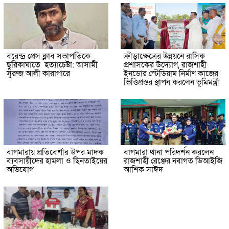
বরেন্দ্র প্রেস ক্লাব সভাপতিকে
ক্রীড়াক্ষেত্রের উন্নয়নে রাসিক
ছুরিকাঘাতে হত্যাচেষ্টা: আসামী
প্রশাসকের উদ্যোগ, রাজশাহী
সুরুজ আলী কারাগারে
ইনডোর স্টেডিয়াম নির্মাণ কাজের
ভিত্তিপ্রস্তর স্থাপন করলেন ভূমিমন্ত্রী
বাগমারায় প্রতিবেশীর উপর মাদক
বাগমারা থানা পরিদর্শন করলেন
ব্যবসায়ীদের হামলা ও ছিনতাইয়ের
রাজশাহী রেঞ্জের নবাগত ডিআইজি
অভিযোগ
আশিক সাঈদ