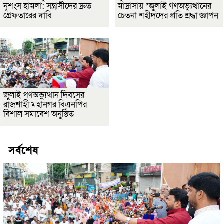
নৃশংস হামলা: সন্ত্রাসীদের দ্রুত
মাদ্রাসায় “জুলাই গণঅভ্যুত্থানের
গ্রেফতারের দাবি
চেতনা শহীদদের প্রতি শ্রদ্ধা জ্ঞাপন
জুলাই গণঅভ্যুত্থান দিবসের
রাজশাহী মহানগর বিএনপির
বিশাল সমাবেশ অনুষ্ঠিত
সর্বশেষ