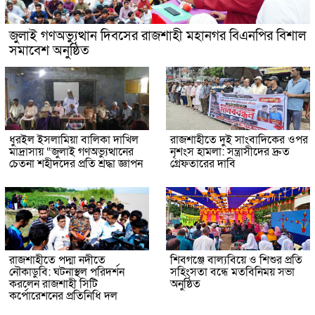
জুলাই গণঅভ্যুত্থান দিবসের রাজশাহী মহানগর বিএনপির বিশাল
সমাবেশ অনুষ্ঠিত
ধুরইল ইসলামিয়া বালিকা দাখিল
রাজশাহীতে দুই সাংবাদিকের ওপর
মাদ্রাসায় “জুলাই গণঅভ্যুত্থানের
নৃশংস হামলা: সন্ত্রাসীদের দ্রুত
চেতনা শহীদদের প্রতি শ্রদ্ধা জ্ঞাপন
গ্রেফতারের দাবি
রাজশাহীতে পদ্মা নদীতে
শিবগঞ্জে বাল্যবিয়ে ও শিশুর প্রতি
নৌকাডুবি: ঘটনাস্থল পরিদর্শন
সহিংসতা বন্ধে মতবিনিময় সভা
করলেন রাজশাহী সিটি
অনুষ্ঠিত
কর্পোরেশনের প্রতিনিধি দল