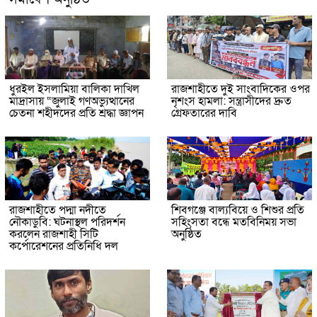
ধুরইল ইসলামিয়া বালিকা দাখিল
রাজশাহীতে দুই সাংবাদিকের ওপর
মাদ্রাসায় “জুলাই গণঅভ্যুত্থানের
নৃশংস হামলা: সন্ত্রাসীদের দ্রুত
চেতনা শহীদদের প্রতি শ্রদ্ধা জ্ঞাপন
গ্রেফতারের দাবি
রাজশাহীতে পদ্মা নদীতে
শিবগঞ্জে বাল্যবিয়ে ও শিশুর প্রতি
নৌকাডুবি: ঘটনাস্থল পরিদর্শন
সহিংসতা বন্ধে মতবিনিময় সভা
করলেন রাজশাহী সিটি
অনুষ্ঠিত
কর্পোরেশনের প্রতিনিধি দল