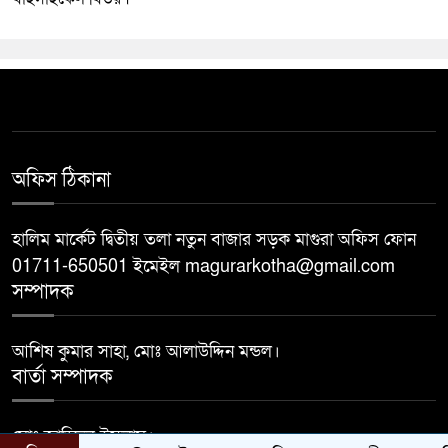
অফিস ঠিকানা
হালিম মার্কেট দ্বিতীয় তলা নতুন বাজার সড়ক মাগুরা অফিস ফোন
01711-650501 ইমেইল magurarkotha@gmail.com
সম্পাদক
আশিষ কুমার সাহা, মোঃ আলাউদ্দিন মন্ডল।
বার্তা সম্পাদক
মোঃ জাহিদুল ইসলাম।