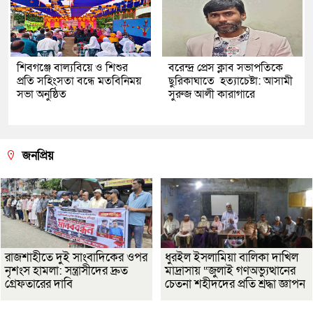
শিবগঞ্জে বাল্যবিয়ে ও শিশুর
বরেন্দ্র প্রেস ক্লাব সভাপতিকে
প্রতি সহিংসতা বন্ধে মতবিনিময়
ছুরিকাঘাতে হত্যাচেষ্টা: আসামী
সভা অনুষ্ঠিত
সুরুজ আলী কারাগারে
জনপ্রিয়
রাজশাহীতে দুই সাংবাদিকের ওপর
ধুরইল ইসলামিয়া বালিকা দাখিল
নৃশংস হামলা: সন্ত্রাসীদের দ্রুত
মাদ্রাসায় “জুলাই গণঅভ্যুত্থানের
গ্রেফতারের দাবি
চেতনা শহীদদের প্রতি শ্রদ্ধা জ্ঞাপন