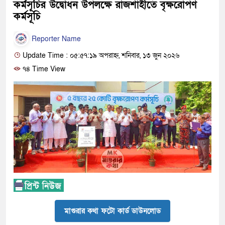
কর্মসূচির উদ্বোধন উপলক্ষে রাজশাহীতে বৃক্ষরোপণ
কর্মসূচি
Reporter Name
Update Time : ০৫:৫৭:১৯ অপরাহ্ন, শনিবার, ১৩ জুন ২০২৬
৭৪ Time View
মাগুরার কথা ফটো কার্ড ডাউনলোড