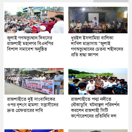
জুলাই গণঅভ্যুত্থান দিবসের
ধুরইল ইসলামিয়া বালিকা
রাজশাহী মহানগর বিএনপির
দাখিল মাদ্রাসায় “জুলাই
বিশাল সমাবেশ অনুষ্ঠিত
গণঅভ্যুত্থানের চেতনা শহীদদের
প্রতি শ্রদ্ধা জ্ঞাপন
রাজশাহীতে দুই সাংবাদিকের
রাজশাহীতে পদ্মা নদীতে
ওপর নৃশংস হামলা: সন্ত্রাসীদের
নৌকাডুবি: ঘটনাস্থল পরিদর্শন
দ্রুত গ্রেফতারের দাবি
করলেন রাজশাহী সিটি
কর্পোরেশনের প্রতিনিধি দল