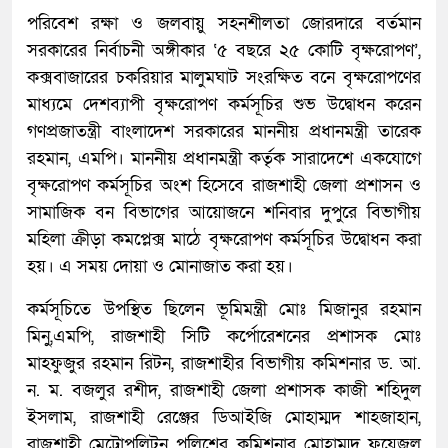
পরিবেশ রক্ষা ও জলবায়ু সহনশীলতা জোরদারে বর্তমান
সরকারের নির্বাচনী অঙ্গীকার ‘৫ বছরে ২৫ কোটি বৃক্ষরোপণ’,
কক্সবাজারের চকরিয়ার মালুমঘাট সংরক্ষিত বনে বৃক্ষরোপণের
মাধ্যমে দেশব্যাপী বৃক্ষরোপণ কর্মসূচির শুভ উদ্বোধন করেন
গণপ্রজাতন্ত্রী বাংলাদেশ সরকারের মাননীয় প্রধানমন্ত্রী তারেক
রহমান, এমপি। মাননীয় প্রধানমন্ত্রী কর্তৃক সারাদেশে একযোগে
বৃক্ষরোপণ কর্মসূচির অংশ হিসেবে রাজশাহী জেলা প্রশাসন ও
সামাজিক বন বিভাগের আয়োজনে শনিবার দুপুরে বিভাগীয়
মহিলা ক্রীড়া কমপ্লেক্স মাঠে বৃক্ষরোপণ কর্মসূচির উদ্বোধন করা
হয়। এ সময় দোয়া ও মোনাজাত করা হয়।
কর্মসূচিতে উপস্থিত ছিলেন ভূমিমন্ত্রী মোঃ মিজানুর রহমান
মিনু,এমপি, রাজশাহী সিটি কর্পোরেশনের প্রশাসক মোঃ
মাহফুজুর রহমান রিটন, রাজশাহীর বিভাগীয় কমিশনার ড. আ.
ন. ম. বজলুর রশীদ, রাজশাহী জেলা প্রশাসক কাজী শহিদুল
ইসলাম, রাজশাহী রেঞ্জের ডিআইজি মোহাম্মদ শাহজাহান,
রাজশাহী মেট্রোপলিটন পুলিশের কমিশনার মোহাম্মদ ফয়েজুল