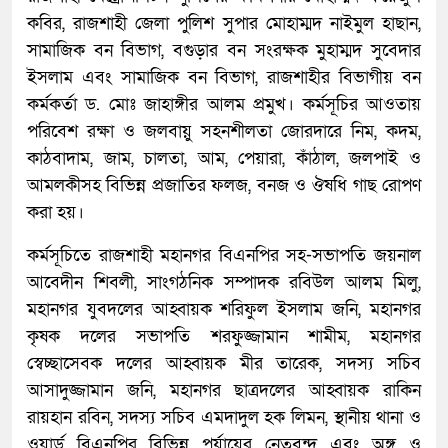
কবির, রাজশাহী জেলা পুলিশ সুপার মোহাম্মদ নাইমুল হাছান,
সামাজিক বন বিভাগ, বগুড়ার বন সংরক্ষক মুহাম্মদ সুবেদার
ইসলাম এবং সামাজিক বন বিভাগ, রাজশাহীর বিভাগীয় বন
কর্মকর্তা ড. মোঃ জাহাঙ্গীর আলম প্রমুখ। কর্মসূচির আওতায়
পরিবেশ রক্ষা ও জলবায়ু সহনশীলতা জোরদারে নিম, কদম,
কাঠবাদাম, জাম, চালতা, আম, পেয়ারা, কাঁঠাল, জলপাই ও
আমলকীসহ বিভিন্ন প্রজাতির ফলজ, বনজ ও ঔষধি গাছ রোপণ
করা হয়।
কর্মসূচিতে রাজশাহী মহানগর বিএনপির সহ-সভাপতি জয়নাল
আবেদীন শিবলী, সাংগঠনিক সম্পাদক রবিউল আলম মিলু,
মহানগর যুবদলের আহ্বায়ক শরিফুল ইসলাম জনি, মহানগর
কৃষক দলের সভাপতি শরফুজ্জামান শামীম, মহানগর
স্বেচ্ছাসেবক দলের আহ্বায়ক মীর তারেক, সদস্য সচিব
আসাদুজ্জামান জনি, মহানগর ছাত্রদলের আহ্বায়ক রাকিন
রায়হান রবিন, সদস্য সচিব এমদাদুল হক লিমন, স্থানীয় থানা ও
ওয়ার্ড বিএনপির বিভিন্ন পর্যায়ের নেতৃবৃন্দ এবং অঙ্গ ও