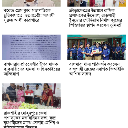
বরেন্দ্র প্রেস ক্লাব সভাপতিকে
ক্রীড়াক্ষেত্রের উন্নয়নে রাসিক
ছুরিকাঘাতে হত্যাচেষ্টা: আসামী
প্রশাসকের উদ্যোগ, রাজশাহী
সুরুজ আলী কারাগারে
ইনডোর স্টেডিয়াম নির্মাণ কাজের
ভিত্তিপ্রস্তর স্থাপন করলেন ভূমিমন্ত্রী
বাগমারায় প্রতিবেশীর উপর মাদক
বাগমারা থানা পরিদর্শন করলেন
ব্যবসায়ীদের হামলা ও ছিনতাইয়ের
রাজশাহী রেঞ্জের নবাগত ডিআইজি
অভিযোগ
আশিক সাঈদ
রাজশাহীর মোহনপুরে জেলা
প্রশাসকের মতবিনিময় সভা, ক্ষুদ্র
নৃগোষ্ঠীদের মাঝে সেলাই মেশিন ও
বাইসাইকেল বিতরণ