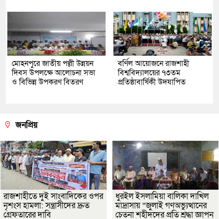
মোহনপুরে জাতীয় পল্লী উন্নয়ন
বর্ণিল আয়োজনে রাজশাহী
দিবস উপলক্ষে আলোচনা সভা
বিশ্ববিদ্যালয়ের ৭৩তম
ও বিভিন্ন উপকরণ বিতরণ
প্রতিষ্ঠাবার্ষিকী উদযাপিত
জনপ্রিয়
রাজশাহীতে দুই সাংবাদিকের ওপর
ধুরইল ইসলামিয়া বালিকা দাখিল
নৃশংস হামলা: সন্ত্রাসীদের দ্রুত
মাদ্রাসায় “জুলাই গণঅভ্যুত্থানের
গ্রেফতারের দাবি
চেতনা শহীদদের প্রতি শ্রদ্ধা জ্ঞাপন