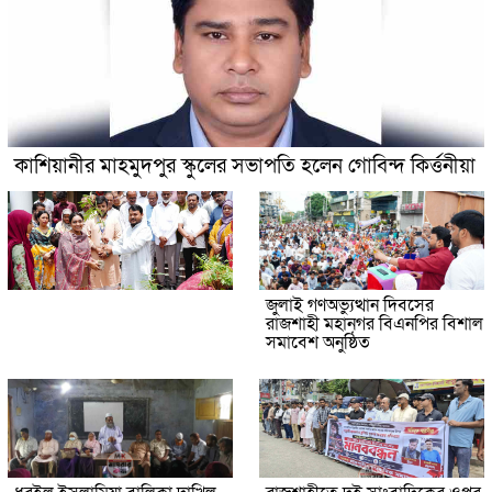
কাশিয়ানীর মাহমুদপুর স্কুলের সভাপতি হলেন গোবিন্দ কির্ত্তনীয়া
জুলাই গণঅভ্যুত্থান দিবসের
রাজশাহী মহানগর বিএনপির বিশাল
সমাবেশ অনুষ্ঠিত