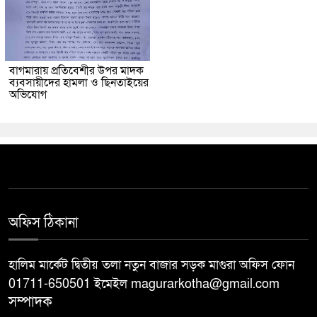
বাগমারায় প্রতিবেশীর উপর মাদক
ব্যবসায়ীদের হামলা ও ছিনতাইয়ের
অভিযোগ
অফিস ঠিকানা
হালিম মার্কেট দ্বিতীয় তলা নতুন বাজার সড়ক মাগুরা অফিস ফোন
01711-650501 ইমেইল magurarkotha@gmail.com
সম্পাদক