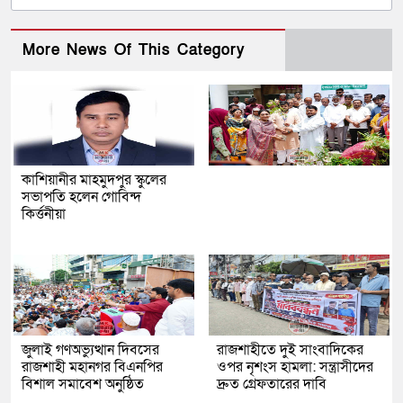
More News Of This Category
কাশিয়ানীর মাহমুদপুর স্কুলের
সভাপতি হলেন গোবিন্দ
কির্ত্তনীয়া
জুলাই গণঅভ্যুত্থান দিবসের
রাজশাহীতে দুই সাংবাদিকের
রাজশাহী মহানগর বিএনপির
ওপর নৃশংস হামলা: সন্ত্রাসীদের
বিশাল সমাবেশ অনুষ্ঠিত
দ্রুত গ্রেফতারের দাবি