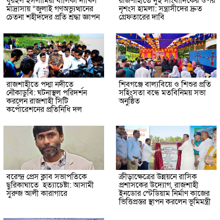
ধুরইল ইসলামিয়া বালিকা দাখিল
রাজশাহীতে দুই সাংবাদিকের ওপর
মাদ্রাসায় “জুলাই গণঅভ্যুত্থানের
নৃশংস হামলা: সন্ত্রাসীদের দ্রুত
চেতনা শহীদদের প্রতি শ্রদ্ধা জ্ঞাপন
গ্রেফতারের দাবি
রাজশাহীতে পদ্মা নদীতে
শিবগঞ্জে বাল্যবিয়ে ও শিশুর প্রতি
নৌকাডুবি: ঘটনাস্থল পরিদর্শন
সহিংসতা বন্ধে মতবিনিময় সভা
করলেন রাজশাহী সিটি
অনুষ্ঠিত
কর্পোরেশনের প্রতিনিধি দল
বরেন্দ্র প্রেস ক্লাব সভাপতিকে
ক্রীড়াক্ষেত্রের উন্নয়নে রাসিক
ছুরিকাঘাতে হত্যাচেষ্টা: আসামী
প্রশাসকের উদ্যোগ, রাজশাহী
সুরুজ আলী কারাগারে
ইনডোর স্টেডিয়াম নির্মাণ কাজের
ভিত্তিপ্রস্তর স্থাপন করলেন ভূমিমন্ত্রী