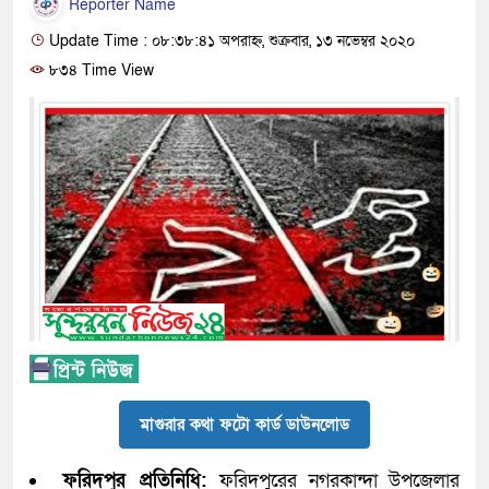
Reporter Name
Update Time : ০৮:৩৮:৪১ অপরাহ্ন, শুক্রবার, ১৩ নভেম্বর ২০২০
৮৩৪ Time View
মাগুরার কথা ফটো কার্ড ডাউনলোড
ফরিদপুর প্রতিনিধি:
ফরিদপুরের নগরকান্দা উপজেলার