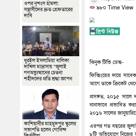
ওপর নৃশংস হামলা:
৯৮০ Time View
সন্ত্রাসীদের দ্রুত গ্রেফতারের
দাবি
ধুরইল ইসলামিয়া বালিকা
ঝিনুক টিভি ডেস্ক-
দাখিল মাদ্রাসায় “জুলাই
গণঅভ্যুত্থানের চেতনা
ফিক্সিংয়ের দায়ে সাবে
শহীদদের প্রতি শ্রদ্ধা জ্ঞাপন
আগে তাকে ক্রিকেট থেকে
প্রসঙ্গত, ২০১৫ সালে দ
নানাভাবে প্রভাবিত ক
২০১৬ সালের জানুয়ারিতে
কাশিয়ানীর মাহমুদপুর স্কুলের
এরপর গত বছরের জুলাইয়
সভাপতি হলেন গোবিন্দ
৮টি অভিযোগে নিজের সম্
কির্ত্তনীয়া