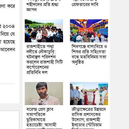
শহীদদের প্রতি শ্রদ্ধা
গ্রেফতারের দাবি
ষণা করে
জ্ঞাপন
 পর ২০০৪
 নিয়ে যে
জা হয়েছে
রাজশাহীতে পদ্মা
শিবগঞ্জে বাল্যবিয়ে ও
ের আবেদন
নদীতে নৌকাডুবি:
শিশুর প্রতি সহিংসতা
ঘটনাস্থল পরিদর্শন
বন্ধে মতবিনিময় সভা
করলেন রাজশাহী সিটি
অনুষ্ঠিত
কর্পোরেশনের
প্রতিনিধি দল
বরেন্দ্র প্রেস ক্লাব
ক্রীড়াক্ষেত্রের উন্নয়নে
সভাপতিকে
রাসিক প্রশাসকের
ছুরিকাঘাতে
উদ্যোগ, রাজশাহী
হত্যাচেষ্টা: আসামী
ইনডোর স্টেডিয়াম