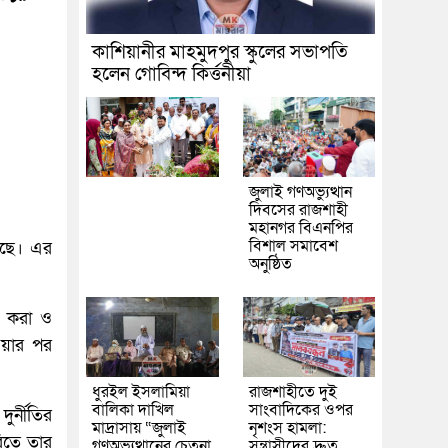
কাশিয়ানীর মাহমুদপুর স্কুলের সভাপতি
হলেন গোবিন্দ কির্ত্তনীয়া
জুলাই গণঅভ্যুত্থান
দিবসের রাজশাহী
মহানগর বিএনপির
বিশাল সমাবেশ
েছে। এর
অনুষ্ঠিত
না করা ও
ওয়ার পর
ধুরইল ইসলামিয়া
রাজশাহীতে দুই
বালিকা দাখিল
সাংবাদিকের ওপর
ুর্নীতির
মাদ্রাসায় “জুলাই
নৃশংস হামলা:
রিতে তার
গণঅভ্যুত্থানের চেতনা
সন্ত্রাসীদের দ্রুত