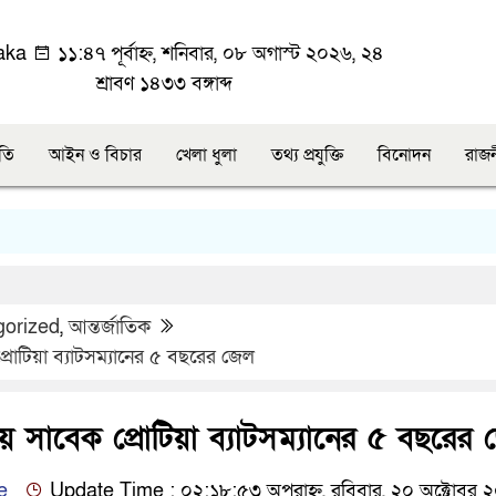
aka
১১:৪৭ পূর্বাহ্ন, শনিবার, ০৮ অগাস্ট ২০২৬, ২৪
শ্রাবণ ১৪৩৩ বঙ্গাব্দ
ীতি
আইন ও বিচার
খেলা ধুলা
তথ্য প্রযুক্তি
বিনোদন
রাজ
gorized
,
আন্তর্জাতিক
্রোটিয়া ব্যাটসম্যানের ৫ বছরের জেল
য়ে সাবেক প্রোটিয়া ব্যাটসম্যানের ৫ বছরের
e
Update Time : ০২:১৮:৫৩ অপরাহ্ন, রবিবার, ২০ অক্টোবর 