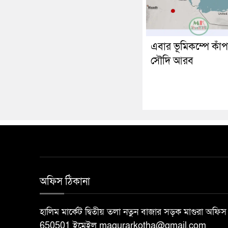
এবার ভূমিকম্পে কাঁ
সৌদি আরব
অফিস ঠিকানা
হালিম মার্কেট দ্বিতীয় তলা নতুন বাজার সড়ক মাগুরা অ
650501 ইমেইল magurarkotha@gmail.com