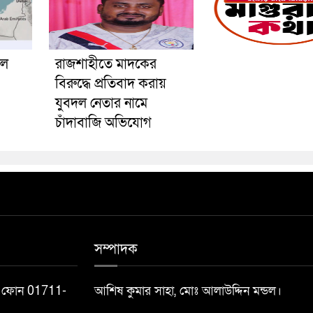
পল
রাজশাহীতে মাদকের
বিরুদ্ধে প্রতিবাদ করায়
যুবদল নেতার নামে
চাঁদাবাজি অভিযোগ
সম্পাদক
ফিস ফোন 01711-
আশিষ কুমার সাহা, মোঃ আলাউদ্দিন মন্ডল।