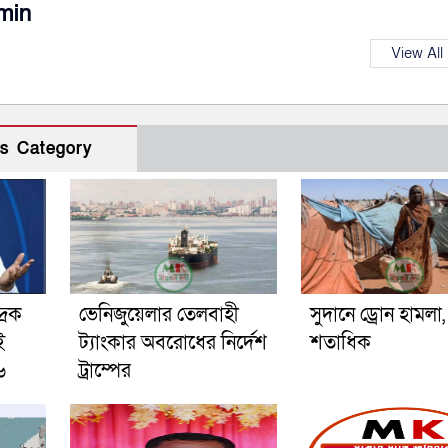
min
View All
s Category
রিক
ভেনিজুয়েলার তেলবাহী
সুদানে ড্রোন হামলা
ই
ট্যাংকার অবরোধের নির্দেশ
শতাধিক
৬
ট্রাম্পের