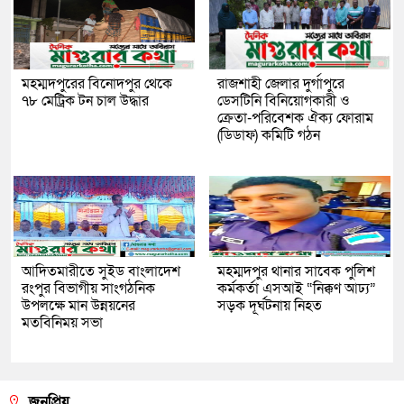
মহম্মদপুরের বিনোদপুর থেকে
রাজশাহী জেলার দুর্গাপুরে
৭৮ মেট্রিক টন চাল উদ্ধার
ডেসটিনি বিনিয়োগকারী ও
ক্রেতা-পরিবেশক ঐক্য ফোরাম
(ডিডাফ) কমিটি গঠন
আদিতমারীতে সুইড বাংলাদেশ
মহম্মদপুর থানার সাবেক পুলিশ
রংপুর বিভাগীয় সাংগঠনিক
কর্মকর্তা এসআই “নিক্কণ আঢ্য”
উপলক্ষে মান উন্নয়নের
সড়ক দূর্ঘটনায় নিহত
মতবিনিময় সভা
জনপ্রিয়