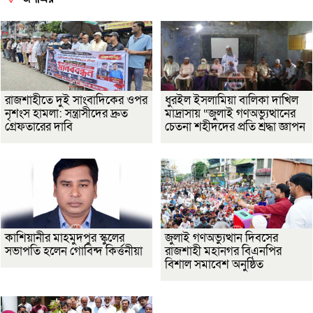
রাজশাহীতে দুই সাংবাদিকের ওপর
ধুরইল ইসলামিয়া বালিকা দাখিল
নৃশংস হামলা: সন্ত্রাসীদের দ্রুত
মাদ্রাসায় “জুলাই গণঅভ্যুত্থানের
গ্রেফতারের দাবি
চেতনা শহীদদের প্রতি শ্রদ্ধা জ্ঞাপন
কাশিয়ানীর মাহমুদপুর স্কুলের
জুলাই গণঅভ্যুত্থান দিবসের
সভাপতি হলেন গোবিন্দ কির্ত্তনীয়া
রাজশাহী মহানগর বিএনপির
বিশাল সমাবেশ অনুষ্ঠিত