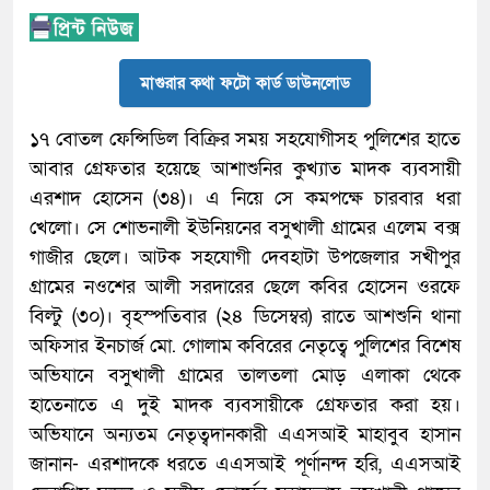
মাগুরার কথা ফটো কার্ড ডাউনলোড
১৭ বোতল ফেন্সিডিল বিক্রির সময় সহযোগীসহ পুলিশের হাতে
আবার গ্রেফতার হয়েছে আশাশুনির কুখ্যাত মাদক ব্যবসায়ী
এরশাদ হোসেন (৩৪)। এ নিয়ে সে কমপক্ষে চারবার ধরা
খেলো। সে শোভনালী ইউনিয়নের বসুখালী গ্রামের এলেম বক্স
গাজীর ছেলে। আটক সহযোগী দেবহাটা উপজেলার সখীপুর
গ্রামের নওশের আলী সরদারের ছেলে কবির হোসেন ওরফে
বিল্টু (৩০)। বৃহস্পতিবার (২৪ ডিসেম্বর) রাতে আশশুনি থানা
অফিসার ইনচার্জ মো. গোলাম কবিরের নেতৃত্বে পুলিশের বিশেষ
অভিযানে বসুখালী গ্রামের তালতলা মোড় এলাকা থেকে
হাতেনাতে এ দুই মাদক ব্যবসায়ীকে গ্রেফতার করা হয়।
অভিযানে অন্যতম নেতৃত্বদানকারী এএসআই মাহাবুব হাসান
জানান- এরশাদকে ধরতে এএসআই পূর্ণানন্দ হরি, এএসআই