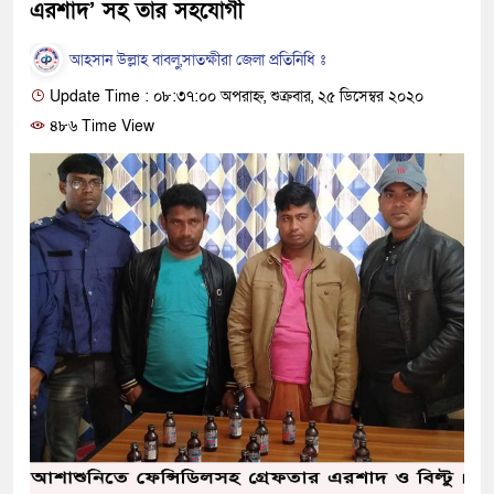
এরশাদ’ সহ তার সহযোগী
আহসান উল্লাহ বাবলু,সাতক্ষীরা জেলা প্রতিনিধি ঃ
Update Time : ০৮:৩৭:০০ অপরাহ্ন, শুক্রবার, ২৫ ডিসেম্বর ২০২০
৪৮৬ Time View