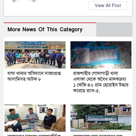
View All Post
More News Of This Category
বাঘা থানার অভিযানে সাজাপ্রাপ্ত
রাজশাহীর গোদাগাড়ী থানা
আসামিসহ আটক ৮
এলাকা থেকে অবৈধ মাদকদ্রব্য
১ কেজি ৪০ গ্রাম হেরোইন উদ্ধার
করেছে র‍্যাব-৫,