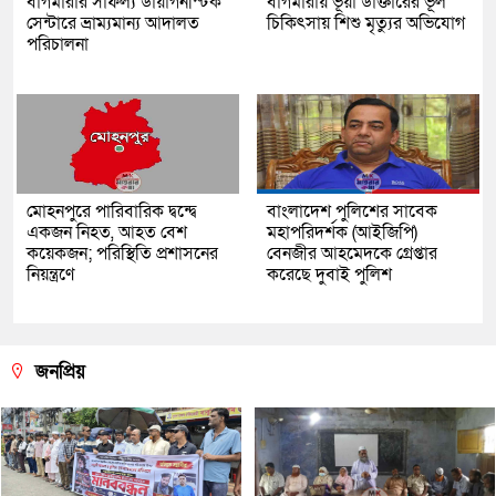
বাগমারার সাফল্য ডায়াগনস্টিক
বাগমারায় ভূয়া ডাক্তারের ভূল
সেন্টারে ভ্রাম্যমান্য আদালত
চিকিৎসায় শিশু মৃত্যুর অভিযোগ
পরিচালনা
মোহনপুরে পারিবারিক দ্বন্দ্বে
বাংলাদেশ পুলিশের সাবেক
একজন নিহত, আহত বেশ
মহাপরিদর্শক (আইজিপি)
কয়েকজন; পরিস্থিতি প্রশাসনের
বেনজীর আহমেদকে গ্রেপ্তার
নিয়ন্ত্রণে
করেছে দুবাই পুলিশ
জনপ্রিয়