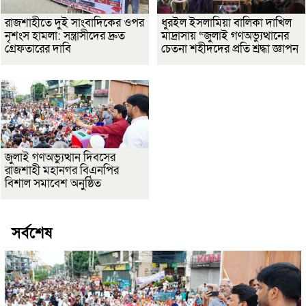
রাজশাহীতে দুই সাংবাদিকের ওপর
ধুরইল ইসলামিয়া বালিকা দাখিল
নৃশংস হামলা: সন্ত্রাসীদের দ্রুত
মাদ্রাসায় “জুলাই গণঅভ্যুত্থানের
গ্রেফতারের দাবি
চেতনা শহীদদের প্রতি শ্রদ্ধা জ্ঞাপন
জুলাই গণঅভ্যুত্থান দিবসের
রাজশাহী মহানগর বিএনপির
বিশাল সমাবেশ অনুষ্ঠিত
সর্বশেষ