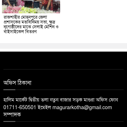
রাজশাহীর মোহনপুরে জেলা
প্রশাসকের মতবিনিময় সভা, ক্ষুদ্র
নৃগোষ্ঠীদের মাঝে সেলাই মেশিন ও
বাইসাইকেল বিতরণ
অফিস ঠিকানা
হালিম মার্কেট দ্বিতীয় তলা নতুন বাজার সড়ক মাগুরা অফিস ফোন
01711-650501 ইমেইল magurarkotha@gmail.com
সম্পাদক