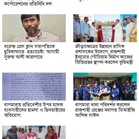
কর্পোরেশনের প্রতিনিধি দল
বরেন্দ্র প্রেস ক্লাব সভাপতিকে
ক্রীড়াক্ষেত্রের উন্নয়নে রাসিক
ছুরিকাঘাতে হত্যাচেষ্টা: আসামী
প্রশাসকের উদ্যোগ, রাজশাহী
সুরুজ আলী কারাগারে
ইনডোর স্টেডিয়াম নির্মাণ কাজের
ভিত্তিপ্রস্তর স্থাপন করলেন ভূমিমন্ত্রী
বাগমারায় প্রতিবেশীর উপর মাদক
বাগমারা থানা পরিদর্শন করলেন
ব্যবসায়ীদের হামলা ও ছিনতাইয়ের
রাজশাহী রেঞ্জের নবাগত ডিআইজি
অভিযোগ
আশিক সাঈদ