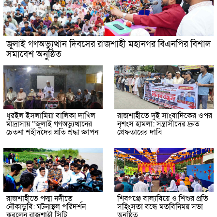
জুলাই গণঅভ্যুত্থান দিবসের রাজশাহী মহানগর বিএনপির বিশাল
সমাবেশ অনুষ্ঠিত
ধুরইল ইসলামিয়া বালিকা দাখিল
রাজশাহীতে দুই সাংবাদিকের ওপর
মাদ্রাসায় “জুলাই গণঅভ্যুত্থানের
নৃশংস হামলা: সন্ত্রাসীদের দ্রুত
চেতনা শহীদদের প্রতি শ্রদ্ধা জ্ঞাপন
গ্রেফতারের দাবি
রাজশাহীতে পদ্মা নদীতে
শিবগঞ্জে বাল্যবিয়ে ও শিশুর প্রতি
নৌকাডুবি: ঘটনাস্থল পরিদর্শন
সহিংসতা বন্ধে মতবিনিময় সভা
করলেন রাজশাহী সিটি
অনুষ্ঠিত