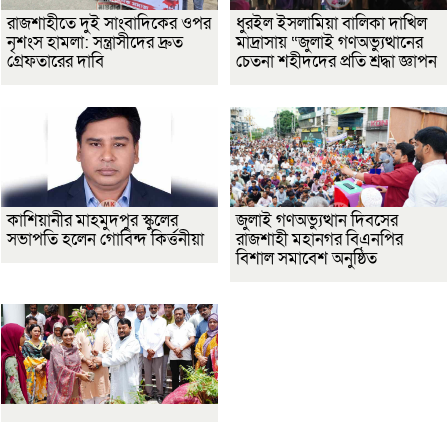
রাজশাহীতে দুই সাংবাদিকের ওপর
ধুরইল ইসলামিয়া বালিকা দাখিল
নৃশংস হামলা: সন্ত্রাসীদের দ্রুত
মাদ্রাসায় “জুলাই গণঅভ্যুত্থানের
গ্রেফতারের দাবি
চেতনা শহীদদের প্রতি শ্রদ্ধা জ্ঞাপন
কাশিয়ানীর মাহমুদপুর স্কুলের
জুলাই গণঅভ্যুত্থান দিবসের
সভাপতি হলেন গোবিন্দ কির্ত্তনীয়া
রাজশাহী মহানগর বিএনপির
বিশাল সমাবেশ অনুষ্ঠিত