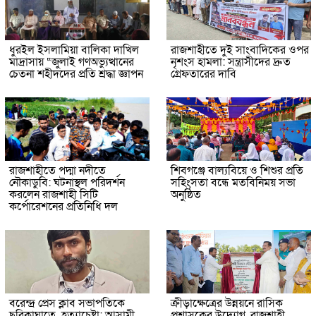
ধুরইল ইসলামিয়া বালিকা দাখিল
রাজশাহীতে দুই সাংবাদিকের ওপর
মাদ্রাসায় “জুলাই গণঅভ্যুত্থানের
নৃশংস হামলা: সন্ত্রাসীদের দ্রুত
চেতনা শহীদদের প্রতি শ্রদ্ধা জ্ঞাপন
গ্রেফতারের দাবি
রাজশাহীতে পদ্মা নদীতে
শিবগঞ্জে বাল্যবিয়ে ও শিশুর প্রতি
নৌকাডুবি: ঘটনাস্থল পরিদর্শন
সহিংসতা বন্ধে মতবিনিময় সভা
করলেন রাজশাহী সিটি
অনুষ্ঠিত
কর্পোরেশনের প্রতিনিধি দল
বরেন্দ্র প্রেস ক্লাব সভাপতিকে
ক্রীড়াক্ষেত্রের উন্নয়নে রাসিক
ছুরিকাঘাতে হত্যাচেষ্টা: আসামী
প্রশাসকের উদ্যোগ, রাজশাহী