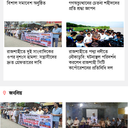
বিশাল সমাবেশ অনুষ্ঠিত
গণঅভ্যুত্থানের চেতনা শহীদদের
প্রতি শ্রদ্ধা জ্ঞাপন
রাজশাহীতে দুই সাংবাদিকের
রাজশাহীতে পদ্মা নদীতে
ওপর নৃশংস হামলা: সন্ত্রাসীদের
নৌকাডুবি: ঘটনাস্থল পরিদর্শন
দ্রুত গ্রেফতারের দাবি
করলেন রাজশাহী সিটি
কর্পোরেশনের প্রতিনিধি দল
জনপ্রিয়