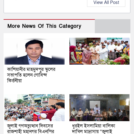
View All Post
More News Of This Category
কাশিয়ানীর মাহমুদপুর স্কুলের
সভাপতি হলেন গোবিন্দ
কির্ত্তনীয়া
জুলাই গণঅভ্যুত্থান দিবসের
ধুরইল ইসলামিয়া বালিকা
রাজশাহী মহানগর বিএনপির
দাখিল মাদ্রাসায় “জুলাই