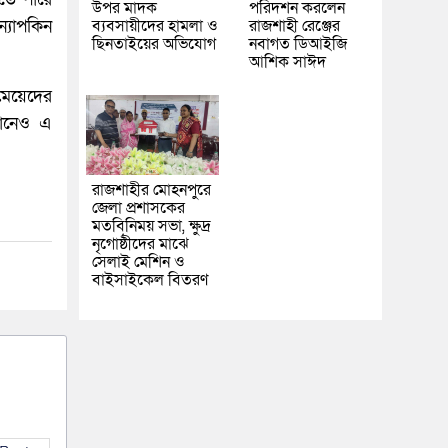
উপর মাদক
পরিদর্শন করলেন
ন্যাপকিন
ব্যবসায়ীদের হামলা ও
রাজশাহী রেঞ্জের
ছিনতাইয়ের অভিযোগ
নবাগত ডিআইজি
আশিক সাঈদ
 মেয়েদের
্ঠানেও এ
রাজশাহীর মোহনপুরে
জেলা প্রশাসকের
মতবিনিময় সভা, ক্ষুদ্র
নৃগোষ্ঠীদের মাঝে
সেলাই মেশিন ও
বাইসাইকেল বিতরণ