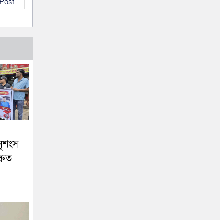
 Post
নৃশংস
্রুত