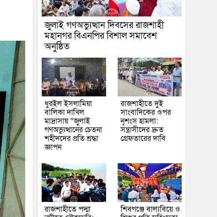
জুলাই গণঅভ্যুত্থান দিবসের রাজশাহী
মহানগর বিএনপির বিশাল সমাবেশ
অনুষ্ঠিত
ধুরইল ইসলামিয়া
রাজশাহীতে দুই
বালিকা দাখিল
সাংবাদিকের ওপর
মাদ্রাসায় “জুলাই
নৃশংস হামলা:
গণঅভ্যুত্থানের চেতনা
সন্ত্রাসীদের দ্রুত
শহীদদের প্রতি শ্রদ্ধা
গ্রেফতারের দাবি
জ্ঞাপন
রাজশাহীতে পদ্মা
শিবগঞ্জে বাল্যবিয়ে ও