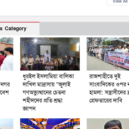
View All
s Category
ধুরইল ইসলামিয়া বালিকা
রাজশাহীতে দুই
ানগর
দাখিল মাদ্রাসায় “জুলাই
সাংবাদিকের ওপর 
াবেশ
গণঅভ্যুত্থানের চেতনা
হামলা: সন্ত্রাসীদের দ
শহীদদের প্রতি শ্রদ্ধা
গ্রেফতারের দাবি
জ্ঞাপন