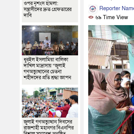
ওপর নৃশংস হামলা:
Reporter Nam
সন্ত্রাসীদের দ্রুত গ্রেফতারের
দাবি
৬৯ Time View
ধুরইল ইসলামিয়া বালিকা
দাখিল মাদ্রাসায় “জুলাই
গণঅভ্যুত্থানের চেতনা
শহীদদের প্রতি শ্রদ্ধা জ্ঞাপন
জুলাই গণঅভ্যুত্থান দিবসের
রাজশাহী মহানগর বিএনপির
বিশাল সমাবেশ অনুষ্ঠিত