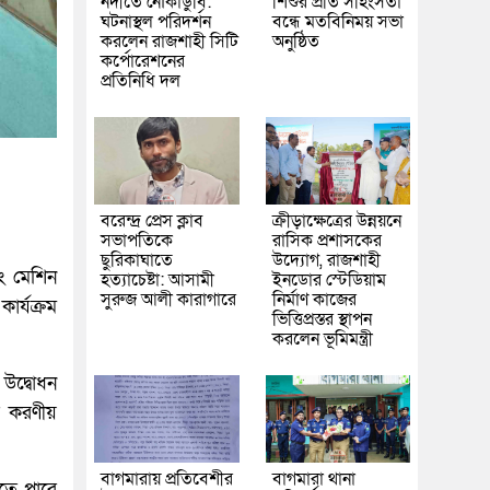
নদীতে নৌকাডুবি:
শিশুর প্রতি সহিংসতা
ঘটনাস্থল পরিদর্শন
বন্ধে মতবিনিময় সভা
করলেন রাজশাহী সিটি
অনুষ্ঠিত
কর্পোরেশনের
প্রতিনিধি দল
বরেন্দ্র প্রেস ক্লাব
ক্রীড়াক্ষেত্রের উন্নয়নে
সভাপতিকে
রাসিক প্রশাসকের
ছুরিকাঘাতে
উদ্যোগ, রাজশাহী
িং মেশিন
হত্যাচেষ্টা: আসামী
ইনডোর স্টেডিয়াম
সুরুজ আলী কারাগারে
নির্মাণ কাজের
ার্যক্রম
ভিত্তিপ্রস্তর স্থাপন
করলেন ভূমিমন্ত্রী
 উদ্বোধন
তে করণীয়
বাগমারায় প্রতিবেশীর
বাগমারা থানা
করতে পারে