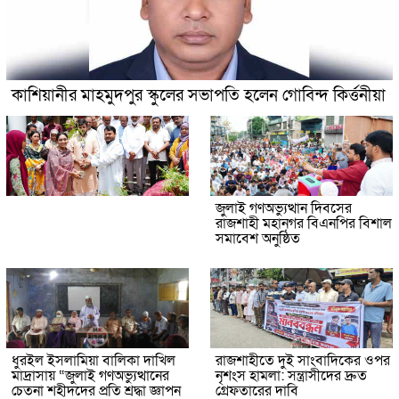
কাশিয়ানীর মাহমুদপুর স্কুলের সভাপতি হলেন গোবিন্দ কির্ত্তনীয়া
জুলাই গণঅভ্যুত্থান দিবসের
রাজশাহী মহানগর বিএনপির বিশাল
সমাবেশ অনুষ্ঠিত
ধুরইল ইসলামিয়া বালিকা দাখিল
রাজশাহীতে দুই সাংবাদিকের ওপর
মাদ্রাসায় “জুলাই গণঅভ্যুত্থানের
নৃশংস হামলা: সন্ত্রাসীদের দ্রুত
চেতনা শহীদদের প্রতি শ্রদ্ধা জ্ঞাপন
গ্রেফতারের দাবি