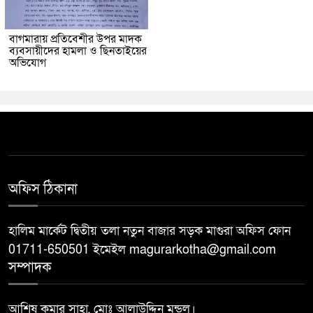
বাগমারায় প্রতিবেশীর উপর মাদক
ব্যবসায়ীদের হামলা ও ছিনতাইয়ের
অভিযোগ
অফিস ঠিকানা
হালিম মার্কেট দ্বিতীয় তলা নতুন বাজার সড়ক মাগুরা অফিস ফোন
01711-650501 ইমেইল magurarkotha@gmail.com
সম্পাদক
আশিষ কুমার সাহা, মোঃ আলাউদ্দিন মন্ডল।