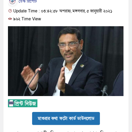
ডেস্ক রিপোর্ট
Update Time : ০৩:৪২:৫৮ অপরাহ্ন, মঙ্গলবার, ৫ জানুয়ারী ২০২১
৯৬২ Time View
মাগুরার কথা ফটো কার্ড ডাউনলোড