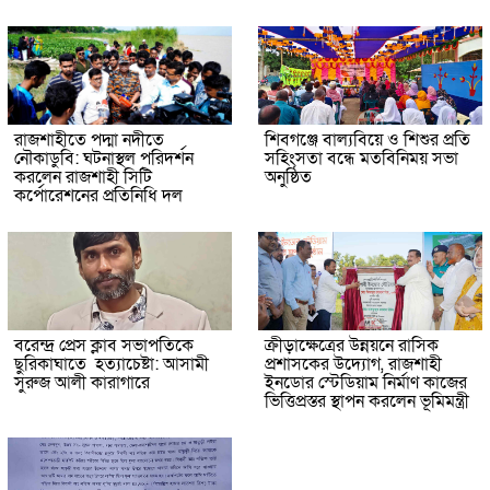
রাজশাহীতে পদ্মা নদীতে
শিবগঞ্জে বাল্যবিয়ে ও শিশুর প্রতি
নৌকাডুবি: ঘটনাস্থল পরিদর্শন
সহিংসতা বন্ধে মতবিনিময় সভা
করলেন রাজশাহী সিটি
অনুষ্ঠিত
কর্পোরেশনের প্রতিনিধি দল
বরেন্দ্র প্রেস ক্লাব সভাপতিকে
ক্রীড়াক্ষেত্রের উন্নয়নে রাসিক
ছুরিকাঘাতে হত্যাচেষ্টা: আসামী
প্রশাসকের উদ্যোগ, রাজশাহী
সুরুজ আলী কারাগারে
ইনডোর স্টেডিয়াম নির্মাণ কাজের
ভিত্তিপ্রস্তর স্থাপন করলেন ভূমিমন্ত্রী