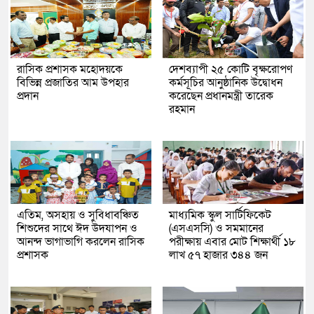
রাসিক প্রশাসক মহোদয়কে
দেশব্যাপী ২৫ কোটি বৃক্ষরোপণ
বিভিন্ন প্রজাতির আম উপহার
কর্মসূচির আনুষ্ঠানিক উদ্বোধন
প্রদান
করেছেন প্রধানমন্ত্রী তারেক
রহমান
এতিম, অসহায় ও সুবিধাবঞ্চিত
মাধ্যমিক স্কুল সার্টিফিকেট
শিশুদের সাথে ঈদ উদযাপন ও
(এসএসসি) ও সমমানের
আনন্দ ভাগাভাগি করলেন রাসিক
পরীক্ষায় এবার মোট শিক্ষার্থী ১৮
প্রশাসক
লাখ ৫৭ হাজার ৩৪৪ জন