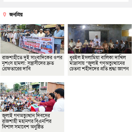
জনপ্রিয়
রাজশাহীতে দুই সাংবাদিকের ওপর
ধুরইল ইসলামিয়া বালিকা দাখিল
নৃশংস হামলা: সন্ত্রাসীদের দ্রুত
মাদ্রাসায় “জুলাই গণঅভ্যুত্থানের
গ্রেফতারের দাবি
চেতনা শহীদদের প্রতি শ্রদ্ধা জ্ঞাপন
জুলাই গণঅভ্যুত্থান দিবসের
রাজশাহী মহানগর বিএনপির
বিশাল সমাবেশ অনুষ্ঠিত