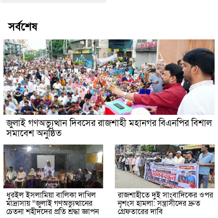
সর্বশেষ
জুলাই গণঅভ্যুত্থান দিবসের রাজশাহী মহানগর বিএনপির বিশাল
সমাবেশ অনুষ্ঠিত
ধুরইল ইসলামিয়া বালিকা দাখিল
রাজশাহীতে দুই সাংবাদিকের ওপর
মাদ্রাসায় “জুলাই গণঅভ্যুত্থানের
নৃশংস হামলা: সন্ত্রাসীদের দ্রুত
চেতনা শহীদদের প্রতি শ্রদ্ধা জ্ঞাপন
গ্রেফতারের দাবি