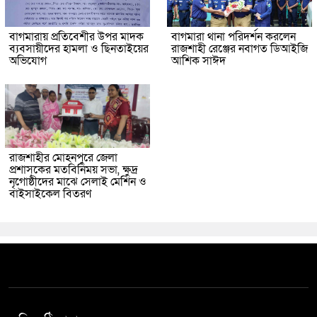
বাগমারায় প্রতিবেশীর উপর মাদক
বাগমারা থানা পরিদর্শন করলেন
ব্যবসায়ীদের হামলা ও ছিনতাইয়ের
রাজশাহী রেঞ্জের নবাগত ডিআইজি
অভিযোগ
আশিক সাঈদ
রাজশাহীর মোহনপুরে জেলা
প্রশাসকের মতবিনিময় সভা, ক্ষুদ্র
নৃগোষ্ঠীদের মাঝে সেলাই মেশিন ও
বাইসাইকেল বিতরণ