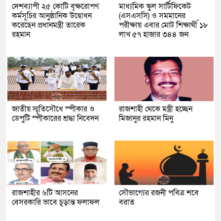
দেশব্যাপী ২৫ কোটি বৃক্ষরোপণ
মাধ্যমিক স্কুল সার্টিফিকেট
কর্মসূচির আনুষ্ঠানিক উদ্বোধন
(এসএসসি) ও সমমানের
করেছেন প্রধানমন্ত্রী তারেক
পরীক্ষায় এবার মোট শিক্ষার্থী ১৮
রহমান
লাখ ৫৭ হাজার ৩৪৪ জন
জাতীয় স্মৃতিসৌধে স্পীকার ও
রাজশাহী থেকে মন্ত্রী হচ্ছেন
ডেপুটি স্পীকারের শ্রদ্ধা নিবেদন
মিজানুর রহমান মিনু
রাজশাহীর ৬টি আসনের
সৌভাগ্যের রজনী পবিত্র শবে
বেসরকারি ভাবে চূড়ান্ত ফলাফল
বরাত