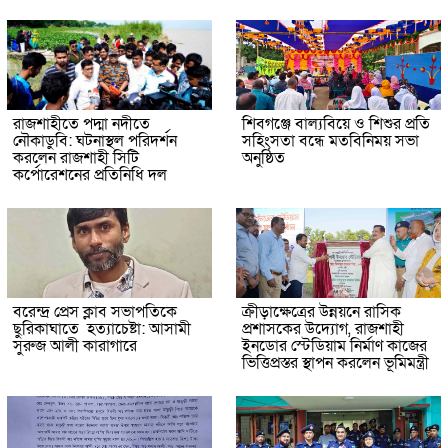
রাজশাহীতে পদ্মা নদীতে
শিবগঞ্জে বাল্যবিয়ে ও শিশুর প্রতি
নৌকাডুবি: ঘটনাস্থল পরিদর্শন
সহিংসতা বন্ধে মতবিনিময় সভা
করলেন রাজশাহী সিটি
অনুষ্ঠিত
কর্পোরেশনের প্রতিনিধি দল
বরেন্দ্র প্রেস ক্লাব সভাপতিকে
ক্রীড়াক্ষেত্রের উন্নয়নে রাসিক
ছুরিকাঘাতে হত্যাচেষ্টা: আসামী
প্রশাসকের উদ্যোগ, রাজশাহী
সুরুজ আলী কারাগারে
ইনডোর স্টেডিয়াম নির্মাণ কাজের
ভিত্তিপ্রস্তর স্থাপন করলেন ভূমিমন্ত্রী