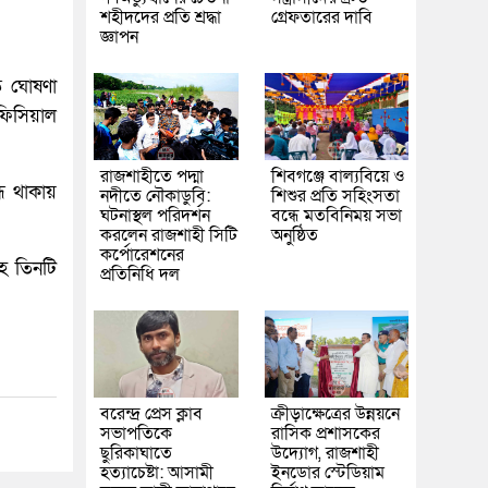
শহীদদের প্রতি শ্রদ্ধা
গ্রেফতারের দাবি
জ্ঞাপন
ত ঘোষণা
অফিসিয়াল
রাজশাহীতে পদ্মা
শিবগঞ্জে বাল্যবিয়ে ও
্ধ থাকায়
নদীতে নৌকাডুবি:
শিশুর প্রতি সহিংসতা
ঘটনাস্থল পরিদর্শন
বন্ধে মতবিনিময় সভা
করলেন রাজশাহী সিটি
অনুষ্ঠিত
কর্পোরেশনের
হে তিনটি
প্রতিনিধি দল
বরেন্দ্র প্রেস ক্লাব
ক্রীড়াক্ষেত্রের উন্নয়নে
সভাপতিকে
রাসিক প্রশাসকের
ছুরিকাঘাতে
উদ্যোগ, রাজশাহী
হত্যাচেষ্টা: আসামী
ইনডোর স্টেডিয়াম