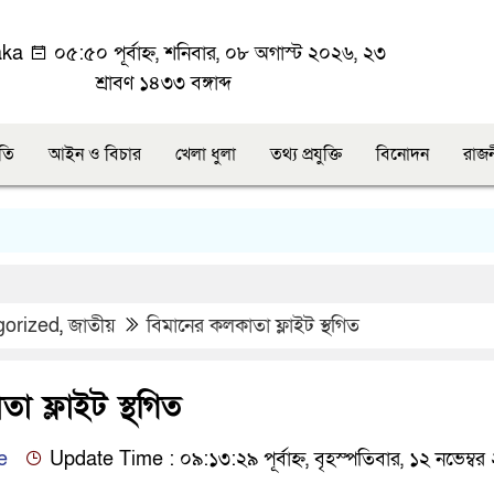
aka
০৫:৫০ পূর্বাহ্ন, শনিবার, ০৮ অগাস্ট ২০২৬, ২৩
শ্রাবণ ১৪৩৩ বঙ্গাব্দ
ীতি
আইন ও বিচার
খেলা ধুলা
তথ্য প্রযুক্তি
বিনোদন
রাজ
gorized
,
জাতীয়
বিমানের কলকাতা ফ্লাইট স্থগিত
া ফ্লাইট স্থগিত
e
Update Time : ০৯:১৩:২৯ পূর্বাহ্ন, বৃহস্পতিবার, ১২ নভেম্ব