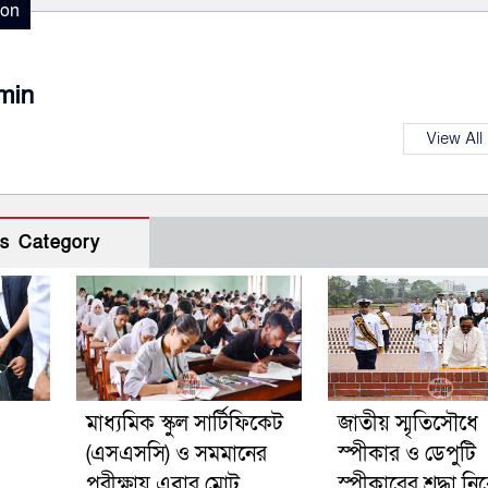
ion
min
View All
s Category
মাধ্যমিক স্কুল সার্টিফিকেট
জাতীয় স্মৃতিসৌধে
(এসএসসি) ও সমমানের
স্পীকার ও ডেপুটি
পরীক্ষায় এবার মোট
স্পীকারের শ্রদ্ধা ন