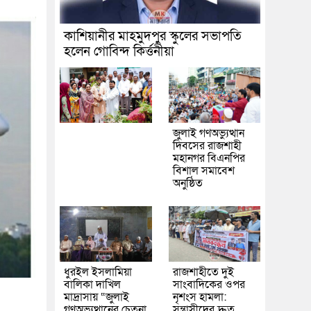
কাশিয়ানীর মাহমুদপুর স্কুলের সভাপতি
হলেন গোবিন্দ কির্ত্তনীয়া
জুলাই গণঅভ্যুত্থান
দিবসের রাজশাহী
মহানগর বিএনপির
বিশাল সমাবেশ
অনুষ্ঠিত
ধুরইল ইসলামিয়া
রাজশাহীতে দুই
বালিকা দাখিল
সাংবাদিকের ওপর
মাদ্রাসায় “জুলাই
নৃশংস হামলা:
গণঅভ্যুত্থানের চেতনা
সন্ত্রাসীদের দ্রুত