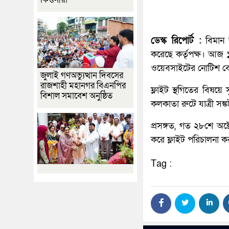
ডেস্ক রিপোর্ট :
বিমান ব
করেছে কর্তৃপক্ষ। আজ ১
ওয়েবসাইটের নোটিশ বো
জুলাই গণঅভ্যুত্থান দিবসের
রাজশাহী মহানগর বিএনপির
ফ্লাইট স্থগিতের বিষয়ে 
বিশাল সমাবেশ অনুষ্ঠিত
কলকাতা রুটে যাত্রী স
প্রসঙ্গত, গত ২৮শে অক্
করে ফ্লাইট পরিচালনা ক
Tag :