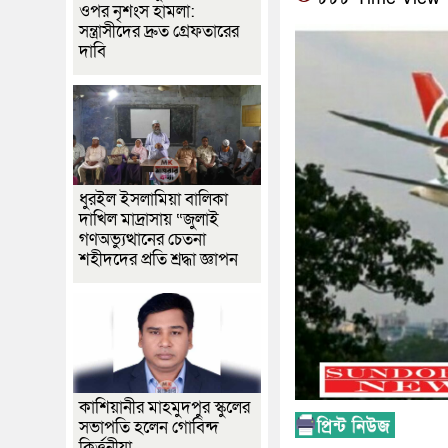
ওপর নৃশংস হামলা:
সন্ত্রাসীদের দ্রুত গ্রেফতারের
দাবি
ধুরইল ইসলামিয়া বালিকা
দাখিল মাদ্রাসায় “জুলাই
গণঅভ্যুত্থানের চেতনা
শহীদদের প্রতি শ্রদ্ধা জ্ঞাপন
কাশিয়ানীর মাহমুদপুর স্কুলের
সভাপতি হলেন গোবিন্দ
কির্ত্তনীয়া