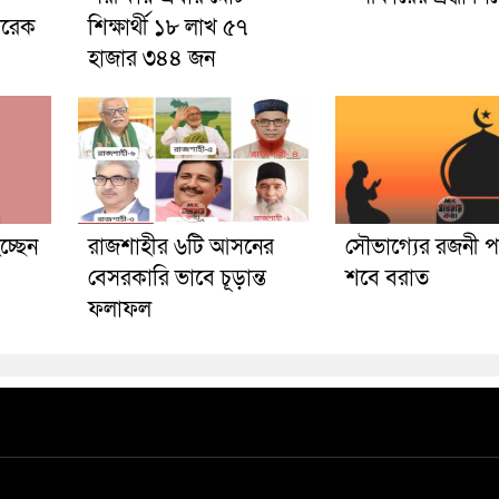
তারেক
শিক্ষার্থী ১৮ লাখ ৫৭
হাজার ৩৪৪ জন
চ্ছেন
রাজশাহীর ৬টি আসনের
সৌভাগ্যের রজনী পব
বেসরকারি ভাবে চূড়ান্ত
শবে বরাত
ফলাফল