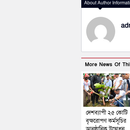
About Author Informat
ad
More News Of Thi
দেশব্যাপী ২৫ কোটি
বৃক্ষরোপণ কর্মসূচির
আনুষ্ঠানিক উদ্বোধন