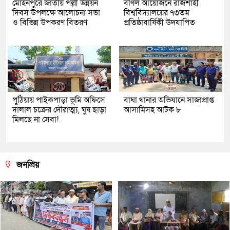
মোহনপুরে জাতীয় পল্লী উন্নয়ন
বর্ণিল আয়োজনে রাজশাহী
দিবস উপলক্ষে আলোচনা সভা
বিশ্ববিদ্যালয়ের ৭৩তম
ও বিভিন্ন উপকরণ বিতরণ
প্রতিষ্ঠাবার্ষিকী উদযাপিত
পুঠিয়ায় পাইকপাড়া ভূমি অফিসে
বাঘা থানার অভিযানে সাজাপ্রাপ্ত
দালাল চক্রের দৌরাত্ম্য, ঘুষ ছাড়া
আসামিসহ আটক ৮
মিলছে না সেবা!
জনপ্রিয়