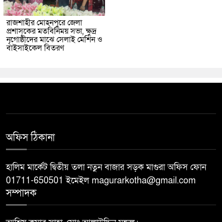
রাজশাহীর মোহনপুরে জেলা
প্রশাসকের মতবিনিময় সভা, ক্ষুদ্র
নৃগোষ্ঠীদের মাঝে সেলাই মেশিন ও
বাইসাইকেল বিতরণ
অফিস ঠিকানা
হালিম মার্কেট দ্বিতীয় তলা নতুন বাজার সড়ক মাগুরা অফিস ফোন
01711-650501 ইমেইল magurarkotha@gmail.com
সম্পাদক