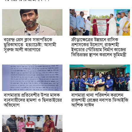
বরেন্দ্র প্রেস ক্লাব সভাপতিকে
ক্রীড়াক্ষেত্রের উন্নয়নে রাসিক
ছুরিকাঘাতে হত্যাচেষ্টা: আসামী
প্রশাসকের উদ্যোগ, রাজশাহী
সুরুজ আলী কারাগারে
ইনডোর স্টেডিয়াম নির্মাণ কাজের
ভিত্তিপ্রস্তর স্থাপন করলেন ভূমিমন্ত্রী
বাগমারায় প্রতিবেশীর উপর মাদক
বাগমারা থানা পরিদর্শন করলেন
ব্যবসায়ীদের হামলা ও ছিনতাইয়ের
রাজশাহী রেঞ্জের নবাগত ডিআইজি
অভিযোগ
আশিক সাঈদ