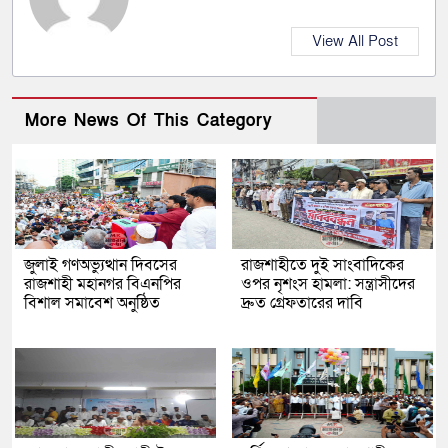
View All Post
More News Of This Category
জুলাই গণঅভ্যুত্থান দিবসের
রাজশাহীতে দুই সাংবাদিকের
রাজশাহী মহানগর বিএনপির
ওপর নৃশংস হামলা: সন্ত্রাসীদের
বিশাল সমাবেশ অনুষ্ঠিত
দ্রুত গ্রেফতারের দাবি