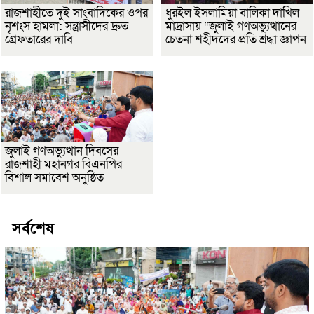
রাজশাহীতে দুই সাংবাদিকের ওপর
ধুরইল ইসলামিয়া বালিকা দাখিল
নৃশংস হামলা: সন্ত্রাসীদের দ্রুত
মাদ্রাসায় “জুলাই গণঅভ্যুত্থানের
গ্রেফতারের দাবি
চেতনা শহীদদের প্রতি শ্রদ্ধা জ্ঞাপন
জুলাই গণঅভ্যুত্থান দিবসের
রাজশাহী মহানগর বিএনপির
বিশাল সমাবেশ অনুষ্ঠিত
সর্বশেষ