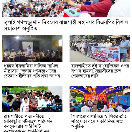
জুলাই গণঅভ্যুত্থান দিবসের রাজশাহী মহানগর বিএনপির বিশাল
সমাবেশ অনুষ্ঠিত
ধুরইল ইসলামিয়া বালিকা দাখিল
রাজশাহীতে দুই সাংবাদিকের ওপর
মাদ্রাসায় “জুলাই গণঅভ্যুত্থানের
নৃশংস হামলা: সন্ত্রাসীদের দ্রুত
চেতনা শহীদদের প্রতি শ্রদ্ধা জ্ঞাপন
গ্রেফতারের দাবি
রাজশাহীতে পদ্মা নদীতে
শিবগঞ্জে বাল্যবিয়ে ও শিশুর প্রতি
নৌকাডুবি: ঘটনাস্থল পরিদর্শন
সহিংসতা বন্ধে মতবিনিময় সভা
করলেন রাজশাহী সিটি
অনুষ্ঠিত
কর্পোরেশনের প্রতিনিধি দল