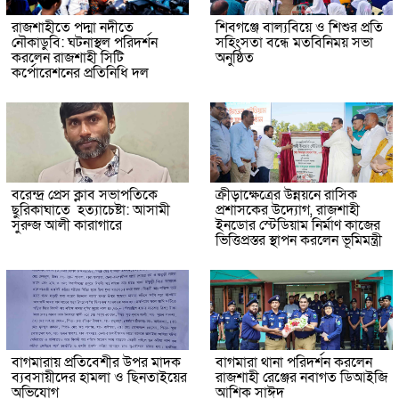
রাজশাহীতে পদ্মা নদীতে
শিবগঞ্জে বাল্যবিয়ে ও শিশুর প্রতি
নৌকাডুবি: ঘটনাস্থল পরিদর্শন
সহিংসতা বন্ধে মতবিনিময় সভা
করলেন রাজশাহী সিটি
অনুষ্ঠিত
কর্পোরেশনের প্রতিনিধি দল
বরেন্দ্র প্রেস ক্লাব সভাপতিকে
ক্রীড়াক্ষেত্রের উন্নয়নে রাসিক
ছুরিকাঘাতে হত্যাচেষ্টা: আসামী
প্রশাসকের উদ্যোগ, রাজশাহী
সুরুজ আলী কারাগারে
ইনডোর স্টেডিয়াম নির্মাণ কাজের
ভিত্তিপ্রস্তর স্থাপন করলেন ভূমিমন্ত্রী
বাগমারায় প্রতিবেশীর উপর মাদক
বাগমারা থানা পরিদর্শন করলেন
ব্যবসায়ীদের হামলা ও ছিনতাইয়ের
রাজশাহী রেঞ্জের নবাগত ডিআইজি
অভিযোগ
আশিক সাঈদ