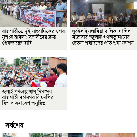
রাজশাহীতে দুই সাংবাদিকের ওপর
ধুরইল ইসলামিয়া বালিকা দাখিল
নৃশংস হামলা: সন্ত্রাসীদের দ্রুত
মাদ্রাসায় “জুলাই গণঅভ্যুত্থানের
গ্রেফতারের দাবি
চেতনা শহীদদের প্রতি শ্রদ্ধা জ্ঞাপন
জুলাই গণঅভ্যুত্থান দিবসের
রাজশাহী মহানগর বিএনপির
বিশাল সমাবেশ অনুষ্ঠিত
সর্বশেষ