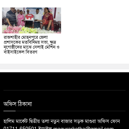
রাজশাহীর মোহনপুরে জেলা
প্রশাসকের মতবিনিময় সভা, ক্ষুদ্র
নৃগোষ্ঠীদের মাঝে সেলাই মেশিন ও
বাইসাইকেল বিতরণ
অফিস ঠিকানা
হালিম মার্কেট দ্বিতীয় তলা নতুন বাজার সড়ক মাগুরা অফিস ফোন