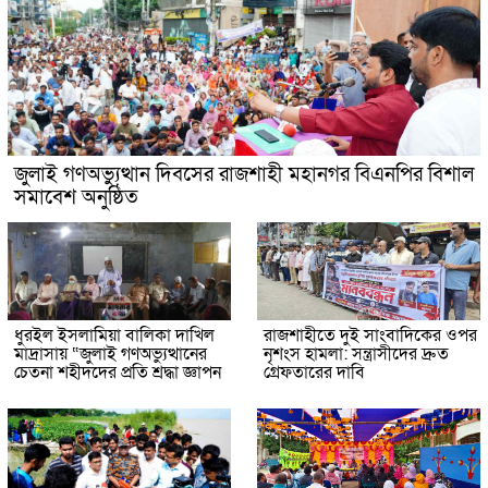
জুলাই গণঅভ্যুত্থান দিবসের রাজশাহী মহানগর বিএনপির বিশাল
সমাবেশ অনুষ্ঠিত
ধুরইল ইসলামিয়া বালিকা দাখিল
রাজশাহীতে দুই সাংবাদিকের ওপর
মাদ্রাসায় “জুলাই গণঅভ্যুত্থানের
নৃশংস হামলা: সন্ত্রাসীদের দ্রুত
চেতনা শহীদদের প্রতি শ্রদ্ধা জ্ঞাপন
গ্রেফতারের দাবি