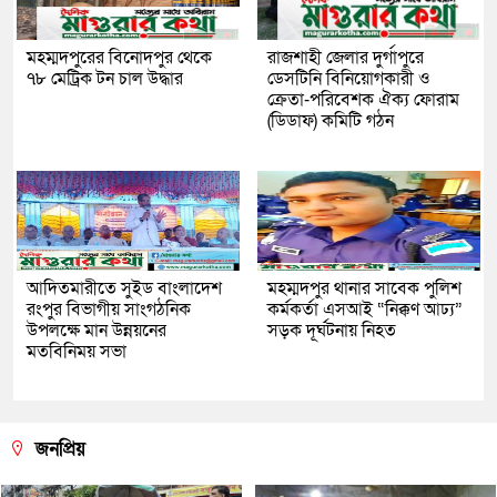
মহম্মদপুরের বিনোদপুর থেকে
রাজশাহী জেলার দুর্গাপুরে
৭৮ মেট্রিক টন চাল উদ্ধার
ডেসটিনি বিনিয়োগকারী ও
ক্রেতা-পরিবেশক ঐক্য ফোরাম
(ডিডাফ) কমিটি গঠন
আদিতমারীতে সুইড বাংলাদেশ
মহম্মদপুর থানার সাবেক পুলিশ
রংপুর বিভাগীয় সাংগঠনিক
কর্মকর্তা এসআই “নিক্কণ আঢ্য”
উপলক্ষে মান উন্নয়নের
সড়ক দূর্ঘটনায় নিহত
মতবিনিময় সভা
জনপ্রিয়