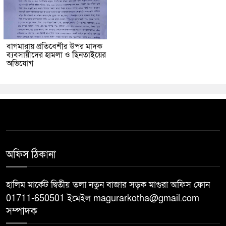
বাগমারায় প্রতিবেশীর উপর মাদক
ব্যবসায়ীদের হামলা ও ছিনতাইয়ের
অভিযোগ
অফিস ঠিকানা
হালিম মার্কেট দ্বিতীয় তলা নতুন বাজার সড়ক মাগুরা অফিস ফোন
01711-650501 ইমেইল magurarkotha@gmail.com
সম্পাদক