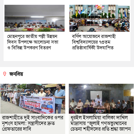
মোহনপুরে জাতীয় পল্লী উন্নয়ন
বর্ণিল আয়োজনে রাজশাহী
দিবস উপলক্ষে আলোচনা সভা
বিশ্ববিদ্যালয়ের ৭৩তম
ও বিভিন্ন উপকরণ বিতরণ
প্রতিষ্ঠাবার্ষিকী উদযাপিত
জনপ্রিয়
রাজশাহীতে দুই সাংবাদিকের ওপর
ধুরইল ইসলামিয়া বালিকা দাখিল
নৃশংস হামলা: সন্ত্রাসীদের দ্রুত
মাদ্রাসায় “জুলাই গণঅভ্যুত্থানের
গ্রেফতারের দাবি
চেতনা শহীদদের প্রতি শ্রদ্ধা জ্ঞাপন