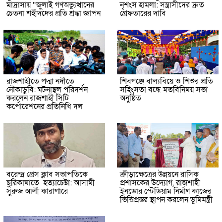
মাদ্রাসায় “জুলাই গণঅভ্যুত্থানের
নৃশংস হামলা: সন্ত্রাসীদের দ্রুত
চেতনা শহীদদের প্রতি শ্রদ্ধা জ্ঞাপন
গ্রেফতারের দাবি
রাজশাহীতে পদ্মা নদীতে
শিবগঞ্জে বাল্যবিয়ে ও শিশুর প্রতি
নৌকাডুবি: ঘটনাস্থল পরিদর্শন
সহিংসতা বন্ধে মতবিনিময় সভা
করলেন রাজশাহী সিটি
অনুষ্ঠিত
কর্পোরেশনের প্রতিনিধি দল
বরেন্দ্র প্রেস ক্লাব সভাপতিকে
ক্রীড়াক্ষেত্রের উন্নয়নে রাসিক
ছুরিকাঘাতে হত্যাচেষ্টা: আসামী
প্রশাসকের উদ্যোগ, রাজশাহী
সুরুজ আলী কারাগারে
ইনডোর স্টেডিয়াম নির্মাণ কাজের
ভিত্তিপ্রস্তর স্থাপন করলেন ভূমিমন্ত্রী