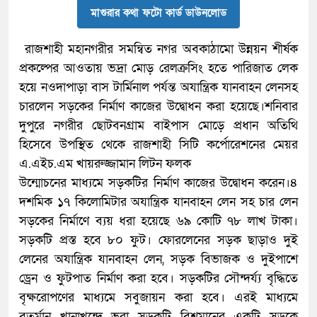
মাগুরার কথা ফটো কার্ড ডাউনলোড
রাজশাহী মহানগরীর সমন্বিত নগর অবকাঠামো উন্নয়ন শীর্ষক
প্রকল্পের আওতায় ভদ্রা মোড় রেলক্রসিং হতে পারিজাত লেক
হয়ে নওদাপাড়া বাস টার্মিনাল পর্যন্ত অযান্ত্রিক যানবাহন লেনসহ
চারলেন সড়কের নির্মাণ কাজের উদ্বোধন করা হয়েছে।শনিবার
দুপুরে নগরীর ছোটবনগ্রাম বাইপাস মোড়ে প্রধান অতিথি
হিসেবে উপস্থিত থেকে রাজশাহী সিটি কর্পোরেশনের মেয়র
এ.এইচ.এম খায়রুজ্জামান লিটন ফলক
উন্মোচনের মাধ্যমে সড়কটির নির্মাণ কাজের উদ্বোধন করেন।৪
দশমিক ১৭ কিলোমিটার অযান্ত্রিক যানবাহন লেন সহ চার লেন
সড়কের নির্মাণে ব্যয় ধরা হয়েছে ৬৯ কোটি ৭৮ লাখ টাকা।
সড়কটি প্রস্ত হবে ৮০ ফুট। ফোরলেনের সড়ক ছাড়াও দুই
লেনের অযান্ত্রিক যানবাহন লেন, সড়ক বিভাজক ও দুইপাশে
ড্রেন ও ফুটপাত নির্মাণ করা হবে। সড়কটির সৌন্দর্য্য বৃদ্ধিতে
বৃক্ষরোপণের মাধ্যমে সবুজায়ন করা হবে। এরই মাধ্যমে
বতর্মান খানাখন্দে ভরা সড়কটি বিশ্বমানের একটি সড়কে