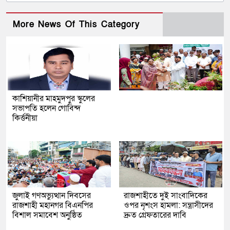
More News Of This Category
কাশিয়ানীর মাহমুদপুর স্কুলের
সভাপতি হলেন গোবিন্দ
কির্ত্তনীয়া
জুলাই গণঅভ্যুত্থান দিবসের
রাজশাহীতে দুই সাংবাদিকের
রাজশাহী মহানগর বিএনপির
ওপর নৃশংস হামলা: সন্ত্রাসীদের
বিশাল সমাবেশ অনুষ্ঠিত
দ্রুত গ্রেফতারের দাবি