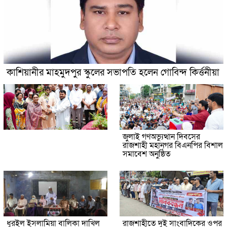
কাশিয়ানীর মাহমুদপুর স্কুলের সভাপতি হলেন গোবিন্দ কির্ত্তনীয়া
জুলাই গণঅভ্যুত্থান দিবসের
রাজশাহী মহানগর বিএনপির বিশাল
সমাবেশ অনুষ্ঠিত
ধুরইল ইসলামিয়া বালিকা দাখিল
রাজশাহীতে দুই সাংবাদিকের ওপর