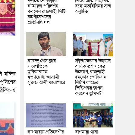
নদীতে নৌকাডুবি:
শিশুর প্রতি সহিংসতা
ঘটনাস্থল পরিদর্শন
বন্ধে মতবিনিময় সভা
করলেন রাজশাহী সিটি
অনুষ্ঠিত
কর্পোরেশনের
প্রতিনিধি দল
বরেন্দ্র প্রেস ক্লাব
ক্রীড়াক্ষেত্রের উন্নয়নে
সভাপতিকে
রাসিক প্রশাসকের
ছুরিকাঘাতে
উদ্যোগ, রাজশাহী
ি মন্দির
হত্যাচেষ্টা: আসামী
ইনডোর স্টেডিয়াম
 পুলিশের
সুরুজ আলী কারাগারে
নির্মাণ কাজের
ভিত্তিপ্রস্তর স্থাপন
্রিফিং-এ
করলেন ভূমিমন্ত্রী
বাগমারায় প্রতিবেশীর
বাগমারা থানা