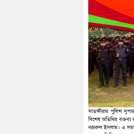
সাতক্ষীরার পুলিশ সুপা
বিশেষ অতিথির বক্তব্য 
নজরুল ইসলাম। এ সময় সে