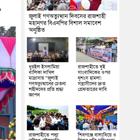
১
জুলাই গণঅভ্যুত্থান দিবসের রাজশাহী
মহানগর বিএনপির বিশাল সমাবেশ
অনুষ্ঠিত
ধুরইল ইসলামিয়া
রাজশাহীতে দুই
বালিকা দাখিল
সাংবাদিকের ওপর
মাদ্রাসায় “জুলাই
নৃশংস হামলা:
গণঅভ্যুত্থানের চেতনা
সন্ত্রাসীদের দ্রুত
শহীদদের প্রতি শ্রদ্ধা
গ্রেফতারের দাবি
জ্ঞাপন
রাজশাহীতে পদ্মা
শিবগঞ্জে বাল্যবিয়ে ও