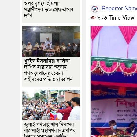
ওপর নৃশংস হামলা:
Reporter Nam
সন্ত্রাসীদের দ্রুত গ্রেফতারের
দাবি
৯০৩ Time View
ধুরইল ইসলামিয়া বালিকা
দাখিল মাদ্রাসায় “জুলাই
গণঅভ্যুত্থানের চেতনা
শহীদদের প্রতি শ্রদ্ধা জ্ঞাপন
জুলাই গণঅভ্যুত্থান দিবসের
রাজশাহী মহানগর বিএনপির
বিশাল সমাবেশ অনুষ্ঠিত