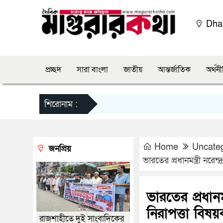
Dha
প্রচ্ছদ
সারা বাংলা
জাতীয়
আন্তর্জাতিক
অর্থন
শিরোনাম :
Home
Uncate
জনপ্রিয়
ভারতের প্রধানমন্ত্রী নরেন
ভারতের প্রধানম
নিরাপত্তা বিষয়ক
রাজশাহীতে দুই সাংবাদিকের