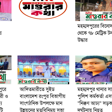
মহম্মদপুরের বিনো
য়
থেকে ৭৮ মেট্রিক ট
উদ্ধার
পুরে
আদিতমারীতে সুইড
মহম্মদপুর থানার স
রী ও
বাংলাদেশ রংপুর বিভাগীয়
পুলিশ কর্মকর্তা 
য
সাংগঠনিক উপলক্ষে মান
“নিক্কণ আঢ্য” সড়
টি
উন্নয়নের মতবিনিময় সভা
দূর্ঘটনায় নিহত