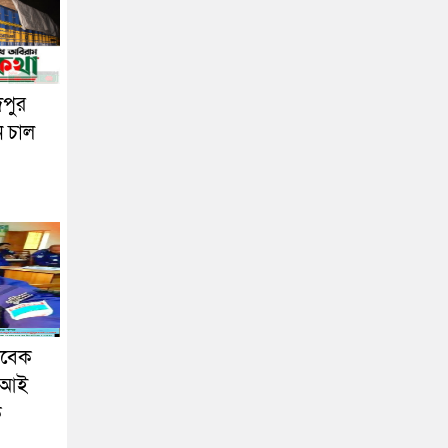
দপুর
ন চাল
াবেক
এসআই
ক