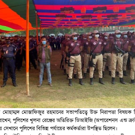
র মোহাম্মদ মোস্তাফিজুর রহমানের সভাপতিত্বে উক্ত নিরাপত্তা বিষয়ক ব
রাখেন, পুলিশের খুলনা রেঞ্জের অতিরিক্ত ডিআইজি (অপারেশনস এন্ড ক্র
খানে পুলিশের বিভিন্ন পর্যায়ের কর্মকর্তারা উপস্থিত ছিলেন।