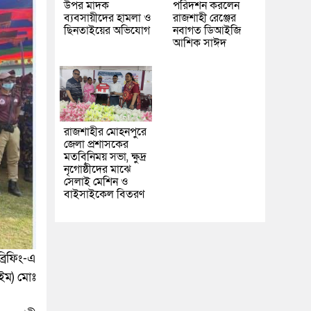
উপর মাদক
পরিদর্শন করলেন
ব্যবসায়ীদের হামলা ও
রাজশাহী রেঞ্জের
ছিনতাইয়ের অভিযোগ
নবাগত ডিআইজি
আশিক সাঈদ
রাজশাহীর মোহনপুরে
জেলা প্রশাসকের
মতবিনিময় সভা, ক্ষুদ্র
নৃগোষ্ঠীদের মাঝে
সেলাই মেশিন ও
বাইসাইকেল বিতরণ
্রিফিং-এ
াইম) মোঃ