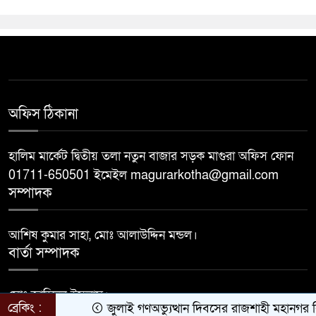
অফিস ঠিকানা
হালিম মার্কেট দ্বিতীয় তলা নতুন বাজার সড়ক মাগুরা অফিস ফোন
01711-650501 ইমেইল magurarkotha@gmail.com
সম্পাদক
আশিষ কুমার সাহা, মোঃ আলাউদ্দিন মন্ডল।
বার্তা সম্পাদক
মোঃ জাহিদুল ইসলাম।
ব্রেকিং :
জুলাই গণঅভ্যুত্থান দিবসের রাজশাহী মহানগর বিএন
Developed by
BDiT