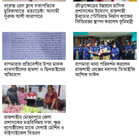
বরেন্দ্র প্রেস ক্লাব সভাপতিকে
ক্রীড়াক্ষেত্রের উন্নয়নে রাসিক
ছুরিকাঘাতে হত্যাচেষ্টা: আসামী
প্রশাসকের উদ্যোগ, রাজশাহী
সুরুজ আলী কারাগারে
ইনডোর স্টেডিয়াম নির্মাণ কাজের
ভিত্তিপ্রস্তর স্থাপন করলেন ভূমিমন্ত্রী
বাগমারায় প্রতিবেশীর উপর মাদক
বাগমারা থানা পরিদর্শন করলেন
ব্যবসায়ীদের হামলা ও ছিনতাইয়ের
রাজশাহী রেঞ্জের নবাগত ডিআইজি
অভিযোগ
আশিক সাঈদ
রাজশাহীর মোহনপুরে জেলা
প্রশাসকের মতবিনিময় সভা, ক্ষুদ্র
নৃগোষ্ঠীদের মাঝে সেলাই মেশিন ও
বাইসাইকেল বিতরণ