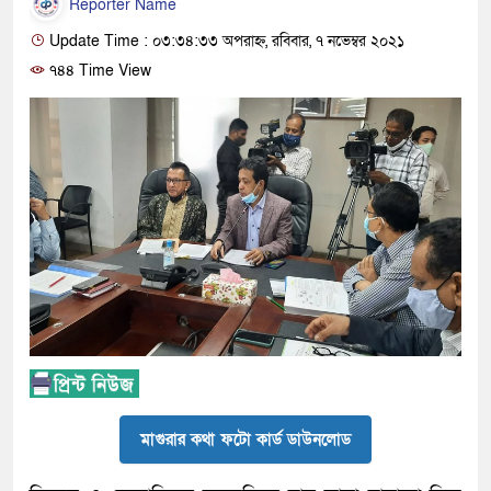
Reporter Name
Update Time : ০৩:৩৪:৩৩ অপরাহ্ন, রবিবার, ৭ নভেম্বর ২০২১
৭৪৪ Time View
মাগুরার কথা ফটো কার্ড ডাউনলোড