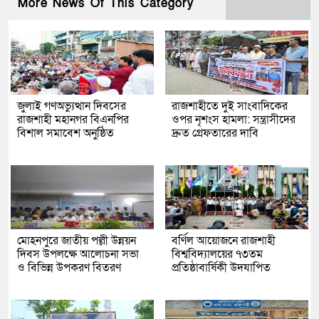
More News Of This Category
জুলাই গণঅভ্যুত্থান দিবসের
রাজশাহীতে দুই সাংবাদিকের
রাজশাহী মহানগর বিএনপির
ওপর নৃশংস হামলা: সন্ত্রাসীদের
বিশাল সমাবেশ অনুষ্ঠিত
দ্রুত গ্রেফতারের দাবি
মোহনপুরে জাতীয় পল্লী উন্নয়ন
বর্ণিল আয়োজনে রাজশাহী
দিবস উপলক্ষে আলোচনা সভা
বিশ্ববিদ্যালয়ের ৭৩তম
ও বিভিন্ন উপকরণ বিতরণ
প্রতিষ্ঠাবার্ষিকী উদযাপিত