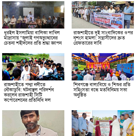
ধুরইল ইসলামিয়া বালিকা দাখিল
রাজশাহীতে দুই সাংবাদিকের ওপর
মাদ্রাসায় “জুলাই গণঅভ্যুত্থানের
নৃশংস হামলা: সন্ত্রাসীদের দ্রুত
চেতনা শহীদদের প্রতি শ্রদ্ধা জ্ঞাপন
গ্রেফতারের দাবি
রাজশাহীতে পদ্মা নদীতে
শিবগঞ্জে বাল্যবিয়ে ও শিশুর প্রতি
নৌকাডুবি: ঘটনাস্থল পরিদর্শন
সহিংসতা বন্ধে মতবিনিময় সভা
করলেন রাজশাহী সিটি
অনুষ্ঠিত
কর্পোরেশনের প্রতিনিধি দল