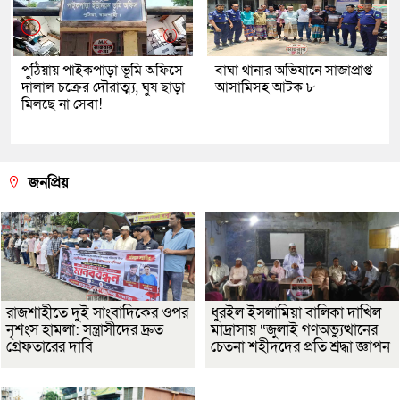
পুঠিয়ায় পাইকপাড়া ভূমি অফিসে
বাঘা থানার অভিযানে সাজাপ্রাপ্ত
দালাল চক্রের দৌরাত্ম্য, ঘুষ ছাড়া
আসামিসহ আটক ৮
মিলছে না সেবা!
জনপ্রিয়
রাজশাহীতে দুই সাংবাদিকের ওপর
ধুরইল ইসলামিয়া বালিকা দাখিল
নৃশংস হামলা: সন্ত্রাসীদের দ্রুত
মাদ্রাসায় “জুলাই গণঅভ্যুত্থানের
গ্রেফতারের দাবি
চেতনা শহীদদের প্রতি শ্রদ্ধা জ্ঞাপন