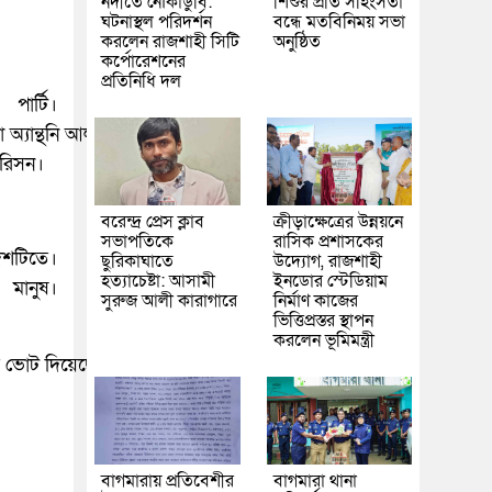
নদীতে নৌকাডুবি:
শিশুর প্রতি সহিংসতা
ঘটনাস্থল পরিদর্শন
বন্ধে মতবিনিময় সভা
করলেন রাজশাহী সিটি
অনুষ্ঠিত
কর্পোরেশনের
প্রতিনিধি দল
ার্টি।
া অ্যান্থনি আলবানিজ।
 মরিসন।
বরেন্দ্র প্রেস ক্লাব
ক্রীড়াক্ষেত্রের উন্নয়নে
সভাপতিকে
রাসিক প্রশাসকের
শটিতে।
ছুরিকাঘাতে
উদ্যোগ, রাজশাহী
হত্যাচেষ্টা: আসামী
ইনডোর স্টেডিয়াম
 মানুষ।
সুরুজ আলী কারাগারে
নির্মাণ কাজের
ভিত্তিপ্রস্তর স্থাপন
করলেন ভূমিমন্ত্রী
ে ভোট দিয়েছেন’।
বাগমারায় প্রতিবেশীর
বাগমারা থানা