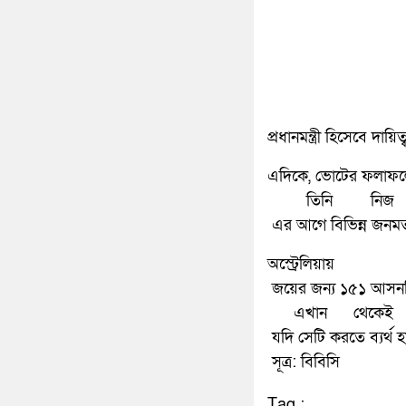
প্রধানমন্ত্রী হিসেবে দ
এদিকে, ভোটের ফলাফলের 
তিনি নিজ দল
এর আগে বিভিন্ন জনমত 
অস্ট্রেল
জয়ের জন্য ১৫১ আসনবি
এখান থেকেই প্রধ
যদি সেটি করতে ব্যর্থ হ
সূত্র: বিবিসি
Tag :