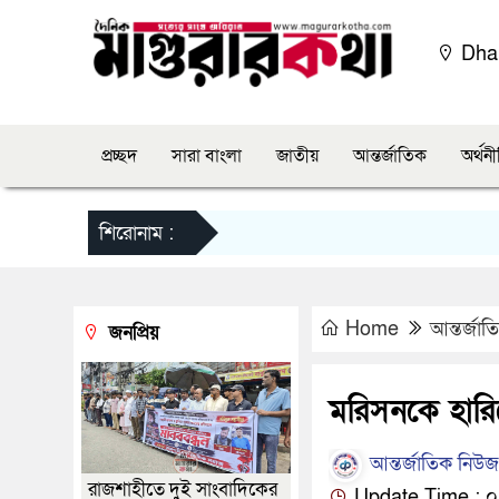
Dha
প্রচ্ছদ
সারা বাংলা
জাতীয়
আন্তর্জাতিক
অর্থন
শিরোনাম :
Home
আন্তর্জাত
জনপ্রিয়
মরিসনকে হারিয়ে
আন্তর্জাতিক নিউজ ড
রাজশাহীতে দুই সাংবাদিকের
Update Time : ০১: