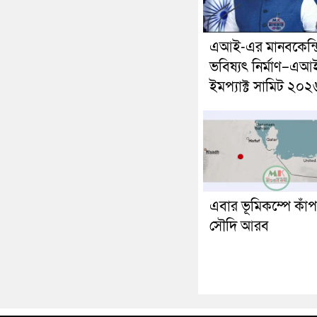
এআই-এর মানবকেন্দ্
ভবিষ্যৎ নির্মাণ–এআ
ইমপ্যাক্ট সামিট ২০২
এবার ভূমিকম্পে কাঁ
সৌদি আরব