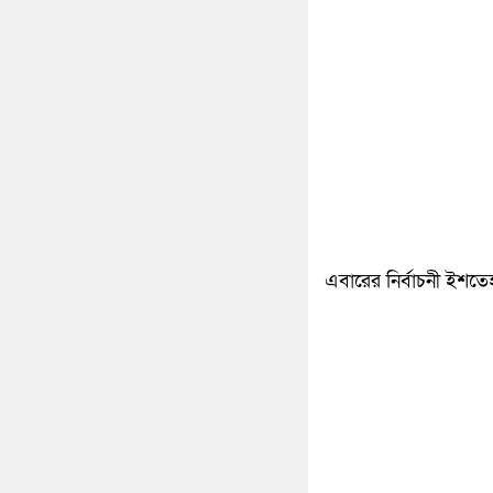
এবারের নির্বাচনী ইশত