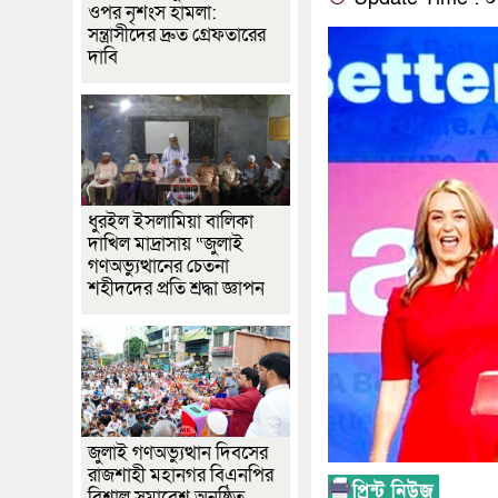
ওপর নৃশংস হামলা:
সন্ত্রাসীদের দ্রুত গ্রেফতারের
দাবি
ধুরইল ইসলামিয়া বালিকা
দাখিল মাদ্রাসায় “জুলাই
গণঅভ্যুত্থানের চেতনা
শহীদদের প্রতি শ্রদ্ধা জ্ঞাপন
জুলাই গণঅভ্যুত্থান দিবসের
রাজশাহী মহানগর বিএনপির
বিশাল সমাবেশ অনুষ্ঠিত