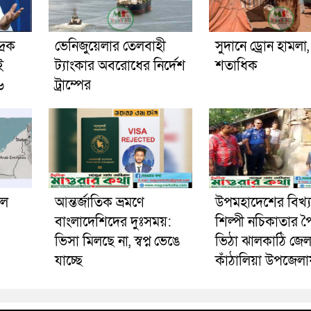
রিক
ভেনিজুয়েলার তেলবাহী
সুদানে ড্রোন হামলা
ই
ট্যাংকার অবরোধের নির্দেশ
শতাধিক
৬
ট্রাম্পের
পল
আন্তর্জাতিক ভ্রমণে
উপমহাদেশের বিখ্
বাংলাদেশিদের দুঃসময়:
শিল্পী নচিকাতার পৈ
ভিসা মিলছে না, স্বপ্ন ভেঙে
ভিঠা ঝালকাঠি জেল
যাচ্ছে
কাঁঠালিয়া উপজেলা