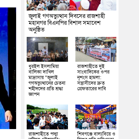
জুলাই গণঅভ্যুত্থান দিবসের রাজশাহী
মহানগর বিএনপির বিশাল সমাবেশ
অনুষ্ঠিত
ধুরইল ইসলামিয়া
রাজশাহীতে দুই
বালিকা দাখিল
সাংবাদিকের ওপর
মাদ্রাসায় “জুলাই
নৃশংস হামলা:
গণঅভ্যুত্থানের চেতনা
সন্ত্রাসীদের দ্রুত
শহীদদের প্রতি শ্রদ্ধা
গ্রেফতারের দাবি
জ্ঞাপন
রাজশাহীতে পদ্মা
শিবগঞ্জে বাল্যবিয়ে ও