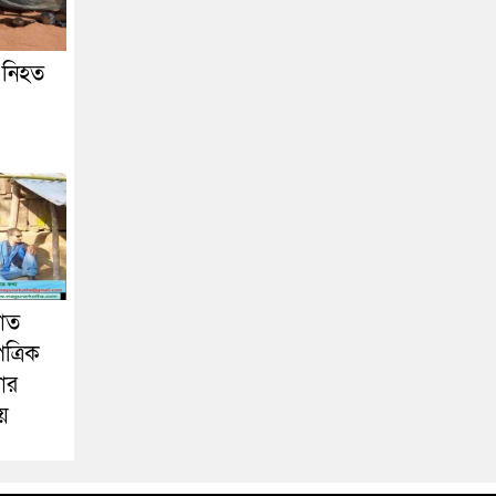
, নিহত
যাত
ত্রিক
ার
য়