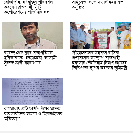
নৌকাডুবি: ঘটনাস্থল পরিদর্শন
সহিংসতা বন্ধে মতবিনিময় সভা
করলেন রাজশাহী সিটি
অনুষ্ঠিত
কর্পোরেশনের প্রতিনিধি দল
বরেন্দ্র প্রেস ক্লাব সভাপতিকে
ক্রীড়াক্ষেত্রের উন্নয়নে রাসিক
ছুরিকাঘাতে হত্যাচেষ্টা: আসামী
প্রশাসকের উদ্যোগ, রাজশাহী
সুরুজ আলী কারাগারে
ইনডোর স্টেডিয়াম নির্মাণ কাজের
ভিত্তিপ্রস্তর স্থাপন করলেন ভূমিমন্ত্রী
বাগমারায় প্রতিবেশীর উপর মাদক
ব্যবসায়ীদের হামলা ও ছিনতাইয়ের
অভিযোগ