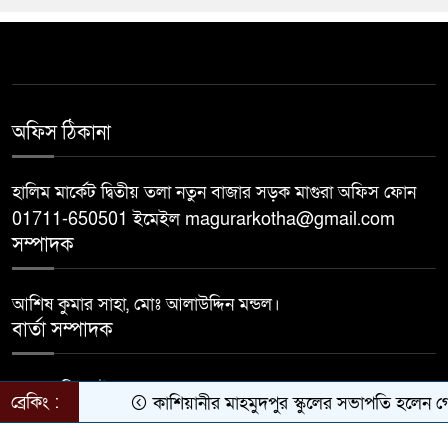
অফিস ঠিকানা
হালিম মার্কেট দ্বিতীয় তলা নতুন বাজার সড়ক মাগুরা অফিস ফোন
01711-650501 ইমেইল magurarkotha@gmail.com
সম্পাদক
আশিষ কুমার সাহা, মোঃ আলাউদ্দিন মন্ডল।
বার্তা সম্পাদক
মোঃ জাহিদুল ইসলাম।
ব্রেকিং :
কাশিয়ানীর মাহমুদপুর স্কুলের সভাপতি হলেন গোবিন্দ
Developed by
BDiT