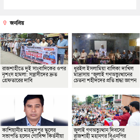
জনপ্রিয়
রাজশাহীতে দুই সাংবাদিকের ওপর
ধুরইল ইসলামিয়া বালিকা দাখিল
নৃশংস হামলা: সন্ত্রাসীদের দ্রুত
মাদ্রাসায় “জুলাই গণঅভ্যুত্থানের
গ্রেফতারের দাবি
চেতনা শহীদদের প্রতি শ্রদ্ধা জ্ঞাপন
কাশিয়ানীর মাহমুদপুর স্কুলের
জুলাই গণঅভ্যুত্থান দিবসের
সভাপতি হলেন গোবিন্দ কির্ত্তনীয়া
রাজশাহী মহানগর বিএনপির