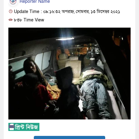
Reporter Name
Update Time : ০৯:১৬:৩২ অপরাহ্ন, সোমবার, ১৩ ডিসেম্বর ২০২১
৮৩৮ Time View