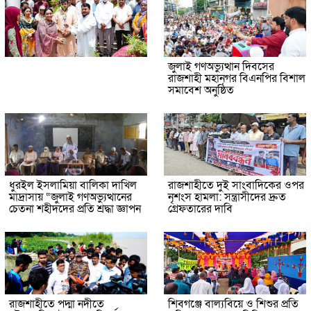
জুলাই গণঅভ্যুত্থান দিবসের
রাজশাহী মহানগর বিএনপির বিশাল
সমাবেশ অনুষ্ঠিত
ধুরইল ইসলামিয়া বালিকা দাখিল
রাজশাহীতে দুই সাংবাদিকের ওপর
মাদ্রাসায় “জুলাই গণঅভ্যুত্থানের
নৃশংস হামলা: সন্ত্রাসীদের দ্রুত
চেতনা শহীদদের প্রতি শ্রদ্ধা জ্ঞাপন
গ্রেফতারের দাবি
রাজশাহীতে পদ্মা নদীতে
শিবগঞ্জে বাল্যবিয়ে ও শিশুর প্রতি