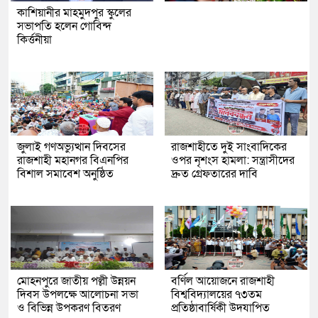
কাশিয়ানীর মাহমুদপুর স্কুলের
সভাপতি হলেন গোবিন্দ
কির্ত্তনীয়া
জুলাই গণঅভ্যুত্থান দিবসের
রাজশাহীতে দুই সাংবাদিকের
রাজশাহী মহানগর বিএনপির
ওপর নৃশংস হামলা: সন্ত্রাসীদের
বিশাল সমাবেশ অনুষ্ঠিত
দ্রুত গ্রেফতারের দাবি
মোহনপুরে জাতীয় পল্লী উন্নয়ন
বর্ণিল আয়োজনে রাজশাহী
দিবস উপলক্ষে আলোচনা সভা
বিশ্ববিদ্যালয়ের ৭৩তম
ও বিভিন্ন উপকরণ বিতরণ
প্রতিষ্ঠাবার্ষিকী উদযাপিত