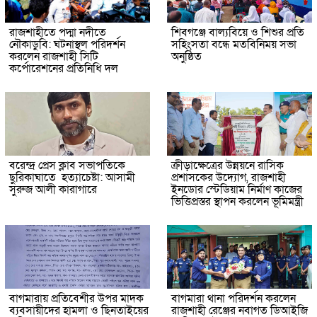
রাজশাহীতে পদ্মা নদীতে
শিবগঞ্জে বাল্যবিয়ে ও শিশুর প্রতি
নৌকাডুবি: ঘটনাস্থল পরিদর্শন
সহিংসতা বন্ধে মতবিনিময় সভা
করলেন রাজশাহী সিটি
অনুষ্ঠিত
কর্পোরেশনের প্রতিনিধি দল
বরেন্দ্র প্রেস ক্লাব সভাপতিকে
ক্রীড়াক্ষেত্রের উন্নয়নে রাসিক
ছুরিকাঘাতে হত্যাচেষ্টা: আসামী
প্রশাসকের উদ্যোগ, রাজশাহী
সুরুজ আলী কারাগারে
ইনডোর স্টেডিয়াম নির্মাণ কাজের
ভিত্তিপ্রস্তর স্থাপন করলেন ভূমিমন্ত্রী
বাগমারায় প্রতিবেশীর উপর মাদক
বাগমারা থানা পরিদর্শন করলেন
ব্যবসায়ীদের হামলা ও ছিনতাইয়ের
রাজশাহী রেঞ্জের নবাগত ডিআইজি