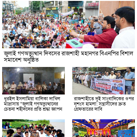
জুলাই গণঅভ্যুত্থান দিবসের রাজশাহী মহানগর বিএনপির বিশাল
সমাবেশ অনুষ্ঠিত
ধুরইল ইসলামিয়া বালিকা দাখিল
রাজশাহীতে দুই সাংবাদিকের ওপর
মাদ্রাসায় “জুলাই গণঅভ্যুত্থানের
নৃশংস হামলা: সন্ত্রাসীদের দ্রুত
চেতনা শহীদদের প্রতি শ্রদ্ধা জ্ঞাপন
গ্রেফতারের দাবি