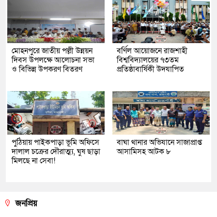
মোহনপুরে জাতীয় পল্লী উন্নয়ন
বর্ণিল আয়োজনে রাজশাহী
দিবস উপলক্ষে আলোচনা সভা
বিশ্ববিদ্যালয়ের ৭৩তম
ও বিভিন্ন উপকরণ বিতরণ
প্রতিষ্ঠাবার্ষিকী উদযাপিত
পুঠিয়ায় পাইকপাড়া ভূমি অফিসে
বাঘা থানার অভিযানে সাজাপ্রাপ্ত
দালাল চক্রের দৌরাত্ম্য, ঘুষ ছাড়া
আসামিসহ আটক ৮
মিলছে না সেবা!
জনপ্রিয়