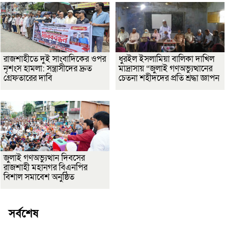
রাজশাহীতে দুই সাংবাদিকের ওপর
ধুরইল ইসলামিয়া বালিকা দাখিল
নৃশংস হামলা: সন্ত্রাসীদের দ্রুত
মাদ্রাসায় “জুলাই গণঅভ্যুত্থানের
গ্রেফতারের দাবি
চেতনা শহীদদের প্রতি শ্রদ্ধা জ্ঞাপন
জুলাই গণঅভ্যুত্থান দিবসের
রাজশাহী মহানগর বিএনপির
বিশাল সমাবেশ অনুষ্ঠিত
সর্বশেষ