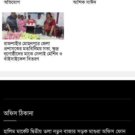
অভিযোগ
আশিক সাঈদ
রাজশাহীর মোহনপুরে জেলা
প্রশাসকের মতবিনিময় সভা, ক্ষুদ্র
নৃগোষ্ঠীদের মাঝে সেলাই মেশিন ও
বাইসাইকেল বিতরণ
অফিস ঠিকানা
হালিম মার্কেট দ্বিতীয় তলা নতুন বাজার সড়ক মাগুরা অফিস ফোন