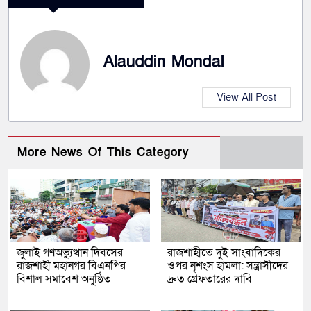
Alauddin Mondal
View All Post
More News Of This Category
জুলাই গণঅভ্যুত্থান দিবসের
রাজশাহীতে দুই সাংবাদিকের
রাজশাহী মহানগর বিএনপির
ওপর নৃশংস হামলা: সন্ত্রাসীদের
বিশাল সমাবেশ অনুষ্ঠিত
দ্রুত গ্রেফতারের দাবি