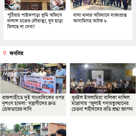
পুঠিয়ায় পাইকপাড়া ভূমি অফিসে
বাঘা থানার অভিযানে সাজাপ্রাপ্ত
দালাল চক্রের দৌরাত্ম্য, ঘুষ ছাড়া
আসামিসহ আটক ৮
মিলছে না সেবা!
জনপ্রিয়
রাজশাহীতে দুই সাংবাদিকের ওপর
ধুরইল ইসলামিয়া বালিকা দাখিল
নৃশংস হামলা: সন্ত্রাসীদের দ্রুত
মাদ্রাসায় “জুলাই গণঅভ্যুত্থানের
গ্রেফতারের দাবি
চেতনা শহীদদের প্রতি শ্রদ্ধা জ্ঞাপন