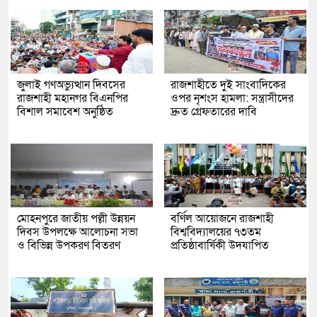
জুলাই গণঅভ্যুত্থান দিবসের
রাজশাহীতে দুই সাংবাদিকের
রাজশাহী মহানগর বিএনপির
ওপর নৃশংস হামলা: সন্ত্রাসীদের
বিশাল সমাবেশ অনুষ্ঠিত
দ্রুত গ্রেফতারের দাবি
মোহনপুরে জাতীয় পল্লী উন্নয়ন
বর্ণিল আয়োজনে রাজশাহী
দিবস উপলক্ষে আলোচনা সভা
বিশ্ববিদ্যালয়ের ৭৩তম
ও বিভিন্ন উপকরণ বিতরণ
প্রতিষ্ঠাবার্ষিকী উদযাপিত