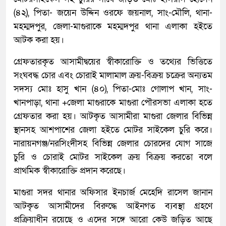
(৪২), পিতা- জয়েন উদ্দিন ওরফে জয়নাল, সাং-মৌলি, থানা-
মহম্মদপুর, জেলা-মাগুরাকে মহম্মদপুর থানা এলাকা হইতে
আটক করা হয়।
গ্রেফতারকৃত আসামীদ্বয়ের স্বীকারোক্তি ও তথ্যের ভিত্তিতে
সংঘবদ্ধ চোর এবং চোরাই মালামাল ক্রয়-বিক্রয় চক্রের অন্যতম
সদস্য মোঃ হাসু খান (৪০), পিতা-মোঃ গোলাপ খান, সাং-
খানপাড়া, থানা +জেলা মাগুরাকে মাগুরা পৌরসভা এলাকা হতে
গ্রেফতার করা হয়। আটকৃত আসামীরা মাগুরা জেলার বিভিন্ন
স্থানসহ আশপাশের জেলা হইতে মোটর সাইকেল চুরি করে।
নারায়নগঞ্জ/নরসিংদীসহ বিভিন্ন জেলার চোরদের যোগ সাজে
চুরি ও চোরাই মোটর সাইকেল ক্রয় বিক্রয় করতো বলে
প্রাথমিক স্বীকারোক্তি প্রদান করেছে।
মাগুরা সদর থানার অফিসার ইনচার্জ মেহেদি রাসেল জানান
আটকৃত আসামীদের বিরুদ্ধে আইনগত ব্যবস্থা গ্রহণে
প্রক্রিয়াধীন রয়েছে ও এদের সঙ্গে আরো কেউ জড়িত আছে