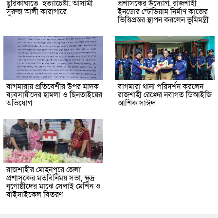
ছুরিকাঘাতে হত্যাচেষ্টা: আসামী
প্রশাসকের উদ্যোগ, রাজশাহী
সুরুজ আলী কারাগারে
ইনডোর স্টেডিয়াম নির্মাণ কাজের
ভিত্তিপ্রস্তর স্থাপন করলেন ভূমিমন্ত্রী
বাগমারায় প্রতিবেশীর উপর মাদক
বাগমারা থানা পরিদর্শন করলেন
ব্যবসায়ীদের হামলা ও ছিনতাইয়ের
রাজশাহী রেঞ্জের নবাগত ডিআইজি
অভিযোগ
আশিক সাঈদ
রাজশাহীর মোহনপুরে জেলা
প্রশাসকের মতবিনিময় সভা, ক্ষুদ্র
নৃগোষ্ঠীদের মাঝে সেলাই মেশিন ও
বাইসাইকেল বিতরণ