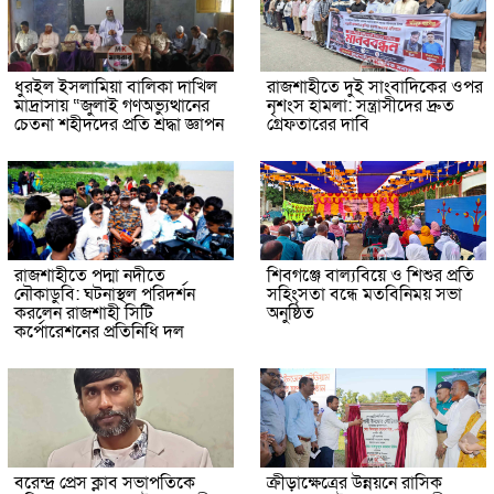
ধুরইল ইসলামিয়া বালিকা দাখিল
রাজশাহীতে দুই সাংবাদিকের ওপর
মাদ্রাসায় “জুলাই গণঅভ্যুত্থানের
নৃশংস হামলা: সন্ত্রাসীদের দ্রুত
চেতনা শহীদদের প্রতি শ্রদ্ধা জ্ঞাপন
গ্রেফতারের দাবি
রাজশাহীতে পদ্মা নদীতে
শিবগঞ্জে বাল্যবিয়ে ও শিশুর প্রতি
নৌকাডুবি: ঘটনাস্থল পরিদর্শন
সহিংসতা বন্ধে মতবিনিময় সভা
করলেন রাজশাহী সিটি
অনুষ্ঠিত
কর্পোরেশনের প্রতিনিধি দল
বরেন্দ্র প্রেস ক্লাব সভাপতিকে
ক্রীড়াক্ষেত্রের উন্নয়নে রাসিক