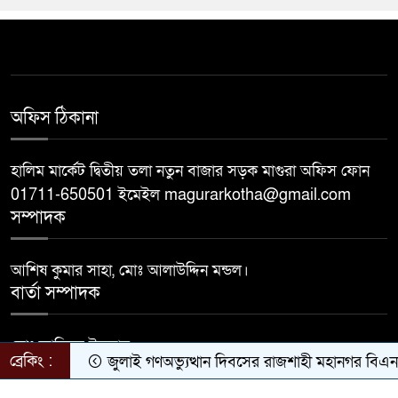
অফিস ঠিকানা
হালিম মার্কেট দ্বিতীয় তলা নতুন বাজার সড়ক মাগুরা অফিস ফোন
01711-650501 ইমেইল magurarkotha@gmail.com
সম্পাদক
আশিষ কুমার সাহা, মোঃ আলাউদ্দিন মন্ডল।
বার্তা সম্পাদক
মোঃ জাহিদুল ইসলাম।
ব্রেকিং :
জুলাই গণঅভ্যুত্থান দিবসের রাজশাহী মহানগর বিএনপির 
Developed by
BDiT