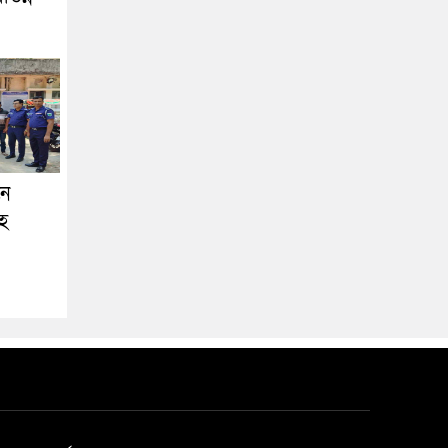
নে
সহ