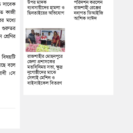
উপর মাদক
পরিদর্শন করলেন
ি সাবেক
ব্যবসায়ীদের হামলা ও
রাজশাহী রেঞ্জের
তে কাজী
ছিনতাইয়ের অভিযোগ
নবাগত ডিআইজি
আশিক সাঈদ
র মধ্যে
। গুরুতর
 শ্রেণির
রাজশাহীর মোহনপুরে
র বিষয়টি
জেলা প্রশাসকের
়েছে বলে
মতবিনিময় সভা, ক্ষুদ্র
নৃগোষ্ঠীদের মাঝে
াধী ।সে
সেলাই মেশিন ও
বাইসাইকেল বিতরণ