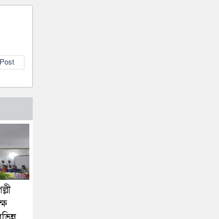
 Post
্লী
ষে
িন্ন