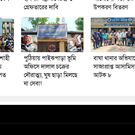
গ্রেফতারের দাবি
উপকরণ বিতরণ
শাহী
পুঠিয়ায় পাইকপাড়া ভূমি
বাঘা থানার অভিযা
ম
অফিসে দালাল চক্রের
সাজাপ্রাপ্ত আসামি
পিত
দৌরাত্ম্য, ঘুষ ছাড়া মিলছে
আটক ৮
না সেবা!