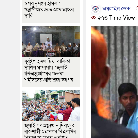
ওপর নৃশংস হামলা:
অনলাইন ডেক্স
সন্ত্রাসীদের দ্রুত গ্রেফতারের
দাবি
৫৭৩ Time View
ধুরইল ইসলামিয়া বালিকা
দাখিল মাদ্রাসায় “জুলাই
গণঅভ্যুত্থানের চেতনা
শহীদদের প্রতি শ্রদ্ধা জ্ঞাপন
জুলাই গণঅভ্যুত্থান দিবসের
রাজশাহী মহানগর বিএনপির
বিশাল সমাবেশ অনুষ্ঠিত