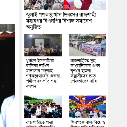
জুলাই গণঅভ্যুত্থান দিবসের রাজশাহী
মহানগর বিএনপির বিশাল সমাবেশ
অনুষ্ঠিত
ধুরইল ইসলামিয়া
রাজশাহীতে দুই
বালিকা দাখিল
সাংবাদিকের ওপর
মাদ্রাসায় “জুলাই
নৃশংস হামলা:
গণঅভ্যুত্থানের চেতনা
সন্ত্রাসীদের দ্রুত
শহীদদের প্রতি শ্রদ্ধা
গ্রেফতারের দাবি
জ্ঞাপন
রাজশাহীতে পদ্মা
শিবগঞ্জে বাল্যবিয়ে ও