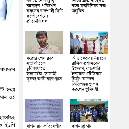
নদীতে নৌকাডুবি:
শিশুর প্রতি সহিংসতা
ঘটনাস্থল পরিদর্শন
বন্ধে মতবিনিময় সভা
করলেন রাজশাহী সিটি
অনুষ্ঠিত
কর্পোরেশনের
প্রতিনিধি দল
বরেন্দ্র প্রেস ক্লাব
ক্রীড়াক্ষেত্রের উন্নয়নে
সভাপতিকে
রাসিক প্রশাসকের
ছুরিকাঘাতে
উদ্যোগ, রাজশাহী
য়ারম্যান
হত্যাচেষ্টা: আসামী
ইনডোর স্টেডিয়াম
সুরুজ আলী কারাগারে
নির্মাণ কাজের
ভিত্তিপ্রস্তর স্থাপন
করলেন ভূমিমন্ত্রী
ি হত্যা
হমান ওই
যানেজিং
দক ইউপি
বাগমারায় প্রতিবেশীর
বাগমারা থানা