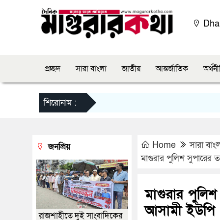
Dha
প্রচ্ছদ
সারা বাংলা
জাতীয়
আন্তর্জাতিক
অর্থন
শিরোনাম :
Home
সারা বাং
জনপ্রিয়
মাগুরার পুলিশ সুপারের ত
মাগুরার পুলিশ 
আসামী ইউপি চে
রাজশাহীতে দুই সাংবাদিকের