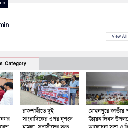
ion
min
View All
s Category
রাজশাহীতে দুই
মোহনপুরে জাতীয় পল
ানগর
সাংবাদিকের ওপর নৃশংস
উন্নয়ন দিবস উপলক্
াবেশ
হামলা: সন্ত্রাসীদের দ্রুত
আলোচনা সভা ও বিভ