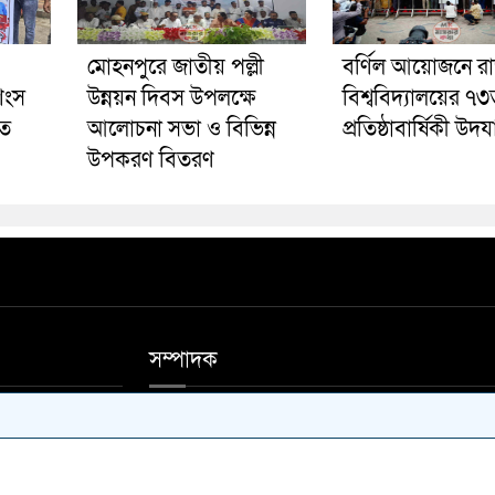
মোহনপুরে জাতীয় পল্লী
বর্ণিল আয়োজনে র
শংস
উন্নয়ন দিবস উপলক্ষে
বিশ্ববিদ্যালয়ের ৭
ুত
আলোচনা সভা ও বিভিন্ন
প্রতিষ্ঠাবার্ষিকী উদ
উপকরণ বিতরণ
সম্পাদক
ফিস ফোন 01711-
আশিষ কুমার সাহা, মোঃ আলাউদ্দিন মন্ডল।