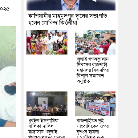
 ২০২৫
কাশিয়ানীর মাহমুদপুর স্কুলের সভাপতি
হলেন গোবিন্দ কির্ত্তনীয়া
জুলাই গণঅভ্যুত্থান
দিবসের রাজশাহী
মহানগর বিএনপির
বিশাল সমাবেশ
অনুষ্ঠিত
ধুরইল ইসলামিয়া
রাজশাহীতে দুই
বালিকা দাখিল
সাংবাদিকের ওপর
মাদ্রাসায় “জুলাই
নৃশংস হামলা:
গণঅভ্যুত্থানের চেতনা
সন্ত্রাসীদের দ্রুত