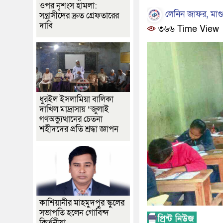
ওপর নৃশংস হামলা:
লেনিন জাফর, মাগু
সন্ত্রাসীদের দ্রুত গ্রেফতারের
দাবি
৩৬৬ Time View
ধুরইল ইসলামিয়া বালিকা
দাখিল মাদ্রাসায় “জুলাই
গণঅভ্যুত্থানের চেতনা
শহীদদের প্রতি শ্রদ্ধা জ্ঞাপন
কাশিয়ানীর মাহমুদপুর স্কুলের
সভাপতি হলেন গোবিন্দ
কির্ত্তনীয়া