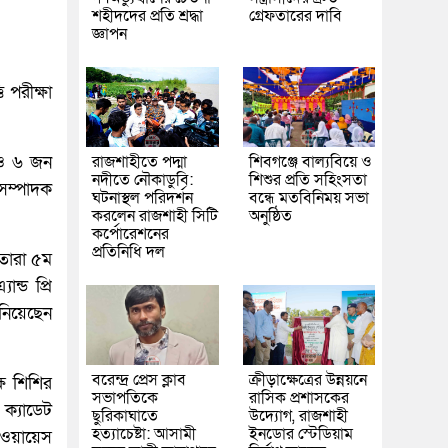
শহীদদের প্রতি শ্রদ্ধা
গ্রেফতারের দাবি
জ্ঞাপন
ি পরীক্ষা
েও ৬ জন
রাজশাহীতে পদ্মা
শিবগঞ্জে বাল্যবিয়ে ও
নদীতে নৌকাডুবি:
শিশুর প্রতি সহিংসতা
সম্পাদক
ঘটনাস্থল পরিদর্শন
বন্ধে মতবিনিময় সভা
করলেন রাজশাহী সিটি
অনুষ্ঠিত
কর্পোরেশনের
প্রতিনিধি দল
 তারা ৫ম
ন্ড প্রি
নিয়েছেন
বরেন্দ্র প্রেস ক্লাব
ক্রীড়াক্ষেত্রের উন্নয়নে
ক্ষ শিশির
সভাপতিকে
রাসিক প্রশাসকের
 ক্যাডেট
ছুরিকাঘাতে
উদ্যোগ, রাজশাহী
হত্যাচেষ্টা: আসামী
ইনডোর স্টেডিয়াম
 ওয়ায়েস