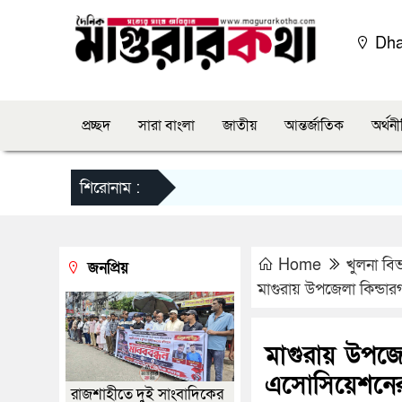
Dh
প্রচ্ছদ
সারা বাংলা
জাতীয়
আন্তর্জাতিক
অর্থন
শিরোনাম :
Home
খুলনা বি
জনপ্রিয়
মাগুরায় উপজেলা কিন্ডারগার
মাগুরায় উপজেলা 
এসোসিয়েশনের বৃ
রাজশাহীতে দুই সাংবাদিকের