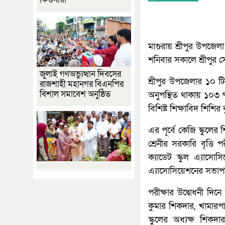
মাগুরায় শ্রীপুর উপজেলা ক
শনিবার সকালে শ্রীপুর সেন
জুলাই গণঅভ্যুত্থান দিবসের
শ্রীপুর উপজেলার ১০ ট
রাজশাহী মহানগর বিএনপির
বিশাল সমাবেশ অনুষ্ঠিত
অনুপস্থিত থাকায় ১০৩ 
বিশিষ্ট শিক্ষাবিদ শিশি
এর পূর্বে কেজি স্কুলের
শ্রেনীর সরকারি বৃত্তি 
ক্যাডেট স্কুল এ্যাস
এ্যাসোসিয়েশনের সভাপ
পরীক্ষার উদ্বোধনী দিনে অ
কুমার শিকদার, খামারপা
স্কুলের অধ্যক্ষ শিক