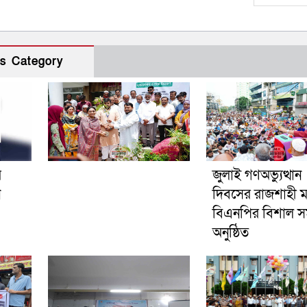
s Category
র
জুলাই গণঅভ্যুত্থান
ন
দিবসের রাজশাহী 
বিএনপির বিশাল স
অনুষ্ঠিত