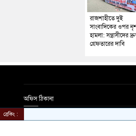
রাজশাহীতে দুই
সাংবাদিকের ওপর নৃ
হামলা: সন্ত্রাসীদের দ্র
গ্রেফতারের দাবি
অফিস ঠিকানা
ব্রেকিং :
হালিম মার্কেট দ্বিতীয় তলা নতুন বাজার সড়ক মাগুরা অ
650501 ইমেইল magurarkotha@gmail.com