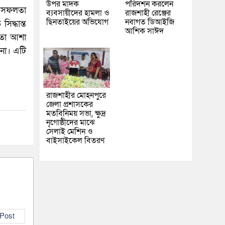
উপর মাদক
পরিদর্শন করলেন
র সফলতা
ব্যবসায়ীদের হামলা ও
রাজশাহী রেঞ্জের
ছিনতাইয়ের অভিযোগ
নবাগত ডিআইজি
দ্ধান্ত
আশিক সাঈদ
িতা আশা
েনা। এটি
রাজশাহীর মোহনপুরে
জেলা প্রশাসকের
মতবিনিময় সভা, ক্ষুদ্র
নৃগোষ্ঠীদের মাঝে
সেলাই মেশিন ও
বাইসাইকেল বিতরণ
 Post