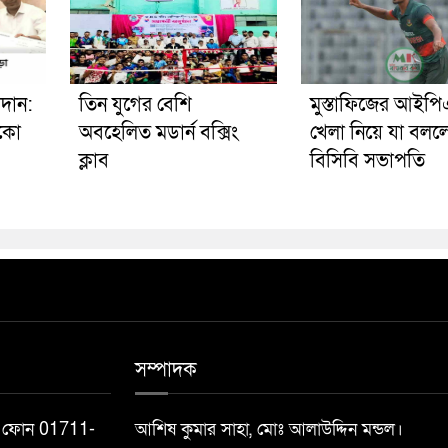
রদান:
তিন যুগের বেশি
মুস্তাফিজের আইপ
োকো
অবহেলিত মডার্ন বক্সিং
খেলা নিয়ে যা বলল
ক্লাব
বিসিবি সভাপতি
সম্পাদক
ফিস ফোন 01711-
আশিষ কুমার সাহা, মোঃ আলাউদ্দিন মন্ডল।