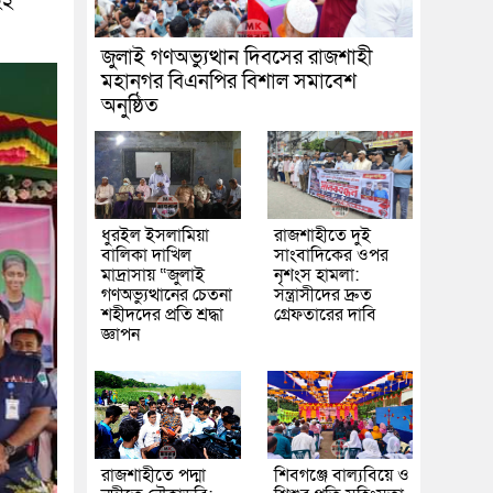
২২
জুলাই গণঅভ্যুত্থান দিবসের রাজশাহী
মহানগর বিএনপির বিশাল সমাবেশ
অনুষ্ঠিত
ধুরইল ইসলামিয়া
রাজশাহীতে দুই
বালিকা দাখিল
সাংবাদিকের ওপর
মাদ্রাসায় “জুলাই
নৃশংস হামলা:
গণঅভ্যুত্থানের চেতনা
সন্ত্রাসীদের দ্রুত
শহীদদের প্রতি শ্রদ্ধা
গ্রেফতারের দাবি
জ্ঞাপন
রাজশাহীতে পদ্মা
শিবগঞ্জে বাল্যবিয়ে ও