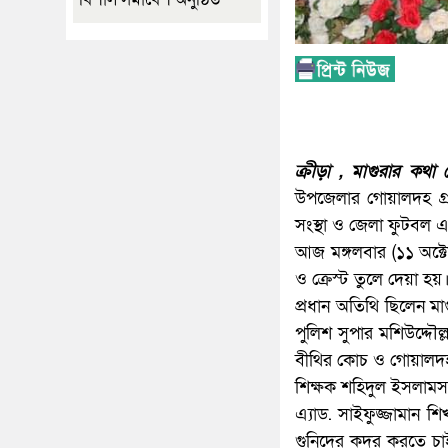
ক্রীড়া , মাগুরার কথা ড
উপজেলার গোয়ালদহ গ্রাম
সংস্থা ও জেলা ফুটবল
আজ মঙ্গলবার (১১ অক্টো
ও ক্রেস্ট তুলে দেয়া হ
প্রধান অতিথি ছিলেন ম
পুলিশ সুপার মশিউদ্দৌল
বীথির কোচ ও গোয়ালদহ স
শিক্ষক শহিদুল ইসলামসহ 
এ্যাড. সাইফুজ্জামান 
গুনিদের কদর করতে চা