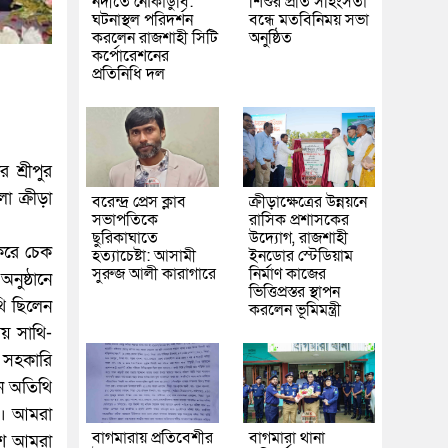
নদীতে নৌকাডুবি:
শিশুর প্রতি সহিংসতা
ঘটনাস্থল পরিদর্শন
বন্ধে মতবিনিময় সভা
করলেন রাজশাহী সিটি
অনুষ্ঠিত
কর্পোরেশনের
প্রতিনিধি দল
শ্রীপুর
া ক্রীড়া
বরেন্দ্র প্রেস ক্লাব
ক্রীড়াক্ষেত্রের উন্নয়নে
সভাপতিকে
রাসিক প্রশাসকের
ছুরিকাঘাতে
উদ্যোগ, রাজশাহী
 করে চেক
হত্যাচেষ্টা: আসামী
ইনডোর স্টেডিয়াম
সুরুজ আলী কারাগারে
নির্মাণ কাজের
নুষ্ঠানে
ভিত্তিপ্রস্তর স্থাপন
থি ছিলেন
করলেন ভূমিমন্ত্রী
ময় সাথি-
ও সহকারি
ান অতিথি
না। আমরা
বাগমারায় প্রতিবেশীর
বাগমারা থানা
েশ আমরা