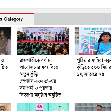
s Category
ী ও
রাজশাহীতে বর্ণাঢ্য
পুঠিয়ার মাহিয়া নতু
ষ্ঠিত
আয়োজনের মধ্য দিয়ে
কুঁড়িতে ২০০ মিটা
‘নতুন কুঁড়ি
১ম, সাঁতারে ২য়
স্পোর্টস-২০২৬’-এর
সমাপনী ও পুরস্কার
বিতরণী অনুষ্ঠান অনুষ্ঠিত