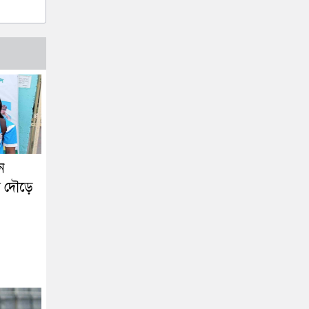
ন
র দৌড়ে