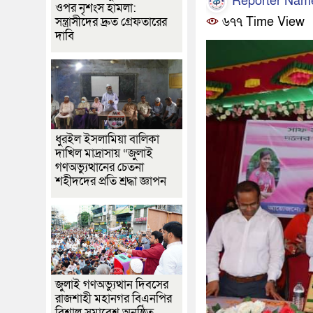
Reporter Nam
ওপর নৃশংস হামলা:
সন্ত্রাসীদের দ্রুত গ্রেফতারের
৬৭৭ Time View
দাবি
ধুরইল ইসলামিয়া বালিকা
দাখিল মাদ্রাসায় “জুলাই
গণঅভ্যুত্থানের চেতনা
শহীদদের প্রতি শ্রদ্ধা জ্ঞাপন
জুলাই গণঅভ্যুত্থান দিবসের
রাজশাহী মহানগর বিএনপির
বিশাল সমাবেশ অনুষ্ঠিত