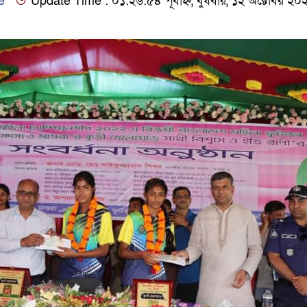
e
Update Time : ০১:২৬:৫৪ পূর্বাহ্ন, বুধবার, ১২ অক্টোবর ২০