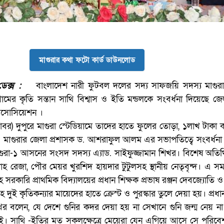
মাগুরার কথা ফটো কার্ড ডাউনলোড
েক্স :
বাংলাদেশ নারী ফুটবল দলের সদ্য সাফজয়ি সদস্য মাগুরার 
ের কৃতি সন্তান সাথি বিশ্বাস ও ইতি মন্ডলকে সংবর্ধনা দিয়েছে জেল
 এসোসিয়েশন ।
বর) দুপুরে মাগুরা স্টেডিয়ামে তাদের হাতে ফুলের তোড়া, ১লাখ টাকা
য়। মাগুরার জেলা প্রশাসক ড. আশরাফুল আলম এর সভাপতিত্বে সংবর্ধনা অ
াগুরা-১ আসনের সংসদ সদস্য এ্যাড. সাইফুজ্জামান শিখর। বিশেষ অতি
্লাহ রেজা, পৌর মেয়র খুরশিদ হায়দার টুটুলসহ স্থানীয় নেতৃবৃন্দ। এ স
রকারি প্রাথমিক বিদ্যালয়ের প্রধান শিক্ষক প্রভাষ রঞ্জন দেবজ্যোতি 
দুই কৃতিকন্যার মায়েদের হাতে ক্রেস্ট ও পুরস্কার তুলে দেয়া হয়। প্রধ
শিখর বলেন, যে দেশে গুনির কদর দেয়া হয় না সেখানে গুনি জন্ম নেয় 
ই। সাথি -ইতির মত সকলক্ষেত্রে মেয়েরা যেন এগিয়ে আসে সে পরিব