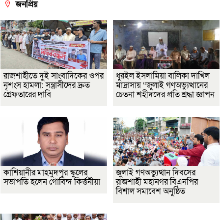
জনপ্রিয়
রাজশাহীতে দুই সাংবাদিকের ওপর
ধুরইল ইসলামিয়া বালিকা দাখিল
নৃশংস হামলা: সন্ত্রাসীদের দ্রুত
মাদ্রাসায় “জুলাই গণঅভ্যুত্থানের
গ্রেফতারের দাবি
চেতনা শহীদদের প্রতি শ্রদ্ধা জ্ঞাপন
কাশিয়ানীর মাহমুদপুর স্কুলের
জুলাই গণঅভ্যুত্থান দিবসের
সভাপতি হলেন গোবিন্দ কির্ত্তনীয়া
রাজশাহী মহানগর বিএনপির
বিশাল সমাবেশ অনুষ্ঠিত