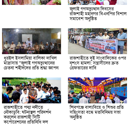
জুলাই গণঅভ্যুত্থান দিবসের
রাজশাহী মহানগর বিএনপির বিশাল
সমাবেশ অনুষ্ঠিত
ধুরইল ইসলামিয়া বালিকা দাখিল
রাজশাহীতে দুই সাংবাদিকের ওপর
মাদ্রাসায় “জুলাই গণঅভ্যুত্থানের
নৃশংস হামলা: সন্ত্রাসীদের দ্রুত
চেতনা শহীদদের প্রতি শ্রদ্ধা জ্ঞাপন
গ্রেফতারের দাবি
রাজশাহীতে পদ্মা নদীতে
শিবগঞ্জে বাল্যবিয়ে ও শিশুর প্রতি
নৌকাডুবি: ঘটনাস্থল পরিদর্শন
সহিংসতা বন্ধে মতবিনিময় সভা
করলেন রাজশাহী সিটি
অনুষ্ঠিত
কর্পোরেশনের প্রতিনিধি দল