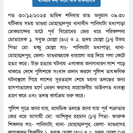
মাগুরার কথা ফটো কার্ড ডাউনলোড
গত ৩০/১২/২০২৩ তারিখ শনিবার রাত অনুমান ০৯.৩০
ঘটিকার সময় মাগুরা মোহাম্মদপুর থানাধীন পানিঘাটা মধ্যপাড়া
ঢোকচান্দের মাঠে পূর্ব বিরোধের জের ধরে পরিকল্পনা
মোতাবেক ১. সবুজ মোল্লা (৩০) ও ২. হৃদয় মোল্লা (১৭) উভয়
পিতা মো: মন্জু মোল্লা সাং- পানিঘাটা মধ্যপাড়া, থানা-
মোহাম্মদপুর, জেলা- মাগুরাদ্বয়কে ধারালো অস্ত্র দিয়ে গলা কেটে
হত্যা করে। উক্ত হত্যার ঘটনায় এলাকার জনসাধারণ লাশ পড়ে
থাকতে দেখে পুলিশকে সংবাদ প্রদান করলে পুলিশ তাৎক্ষণিক
ঘটনাস্থলে গিয়ে লাশের সুরতহাল শেষে ময়না তদন্তের জন্য
হাসপাতালের মর্গে প্রেরণ করাসহ প্রয়োজনীয় আইনগত ব্যবস্থা
গ্রহণ করে এবং তদন্ত কার্যক্রম শুরু করে।
পুলিশ সূত্রে জানা যায়, প্রাথমিক তদন্তে জানা যায় পূর্ব শত্রুতার
জের ধরে আসামী মো: আশিকুর রহমান (১৭) পিতা- ফারুক
শিকদার সাং- পানিঘাটা, থানা- মোহাম্মদপুর, জেলা- মাগুরাসহ
কয়েকজন ভিকটিম ১. সবুজ মোল্লা (৩০) ও ২. হৃদয় মোল্লা (১৭)