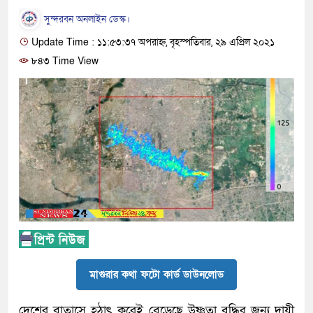
সুন্দরবন অনলাইন ডেস্ক।
Update Time : ১১:৫৩:৩৭ অপরাহ্ন, বৃহস্পতিবার, ২৯ এপ্রিল ২০২১
৮৪৩ Time View
মাগুরার কথা ফটো কার্ড ডাউনলোড
দেশের বাতাসে হঠাৎ করেই বেড়েছে উষ্ণতা বৃদ্ধির জন্য দায়ী