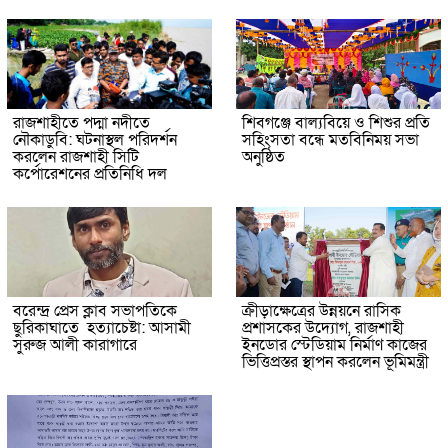
রাজশাহীতে পদ্মা নদীতে
শিবগঞ্জে বাল্যবিয়ে ও শিশুর প্রতি
নৌকাডুবি: ঘটনাস্থল পরিদর্শন
সহিংসতা বন্ধে মতবিনিময় সভা
করলেন রাজশাহী সিটি
অনুষ্ঠিত
কর্পোরেশনের প্রতিনিধি দল
বরেন্দ্র প্রেস ক্লাব সভাপতিকে
ক্রীড়াক্ষেত্রের উন্নয়নে রাসিক
ছুরিকাঘাতে হত্যাচেষ্টা: আসামী
প্রশাসকের উদ্যোগ, রাজশাহী
সুরুজ আলী কারাগারে
ইনডোর স্টেডিয়াম নির্মাণ কাজের
ভিত্তিপ্রস্তর স্থাপন করলেন ভূমিমন্ত্রী