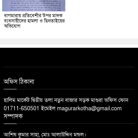
বাগমারায় প্রতিবেশীর উপর মাদক
ব্যবসায়ীদের হামলা ও ছিনতাইয়ের
অভিযোগ
অফিস ঠিকানা
হালিম মার্কেট দ্বিতীয় তলা নতুন বাজার সড়ক মাগুরা অফিস ফোন
01711-650501 ইমেইল magurarkotha@gmail.com
সম্পাদক
আশিষ কুমার সাহা, মোঃ আলাউদ্দিন মন্ডল।