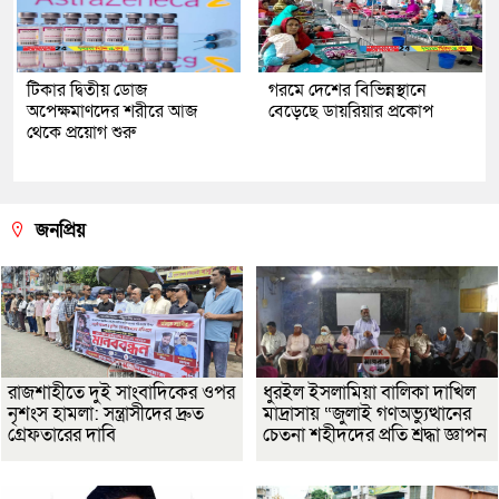
টিকার দ্বিতীয় ডোজ
গরমে দেশের বিভিন্নস্থানে
অপেক্ষমাণদের শরীরে আজ
বেড়েছে ডায়রিয়ার প্রকোপ
থেকে প্রয়োগ শুরু
জনপ্রিয়
রাজশাহীতে দুই সাংবাদিকের ওপর
ধুরইল ইসলামিয়া বালিকা দাখিল
নৃশংস হামলা: সন্ত্রাসীদের দ্রুত
মাদ্রাসায় “জুলাই গণঅভ্যুত্থানের
গ্রেফতারের দাবি
চেতনা শহীদদের প্রতি শ্রদ্ধা জ্ঞাপন