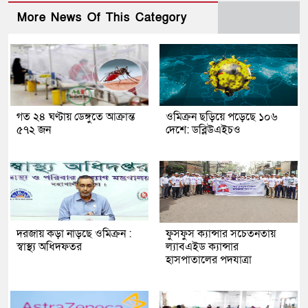
More News Of This Category
গত ২৪ ঘণ্টায় ডেঙ্গুতে আক্রান্ত
ওমিক্রন ছড়িয়ে পড়েছে ১০৬
৫৭২ জন
দেশে: ডব্লিউএইচও
দরজায় কড়া নাড়ছে ওমিক্রন :
ফুসফুস ক্যান্সার সচেতনতায়
স্বাস্থ্য অধিদফতর
ল্যাবএইড ক্যান্সার
হাসপাতালের পদযাত্রা