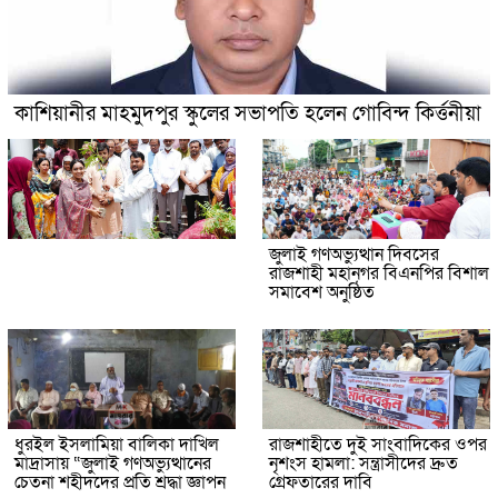
কাশিয়ানীর মাহমুদপুর স্কুলের সভাপতি হলেন গোবিন্দ কির্ত্তনীয়া
জুলাই গণঅভ্যুত্থান দিবসের
রাজশাহী মহানগর বিএনপির বিশাল
সমাবেশ অনুষ্ঠিত
ধুরইল ইসলামিয়া বালিকা দাখিল
রাজশাহীতে দুই সাংবাদিকের ওপর
মাদ্রাসায় “জুলাই গণঅভ্যুত্থানের
নৃশংস হামলা: সন্ত্রাসীদের দ্রুত
চেতনা শহীদদের প্রতি শ্রদ্ধা জ্ঞাপন
গ্রেফতারের দাবি