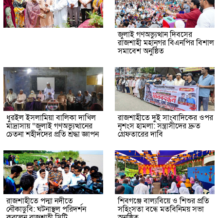
জুলাই গণঅভ্যুত্থান দিবসের
রাজশাহী মহানগর বিএনপির বিশাল
সমাবেশ অনুষ্ঠিত
ধুরইল ইসলামিয়া বালিকা দাখিল
রাজশাহীতে দুই সাংবাদিকের ওপর
মাদ্রাসায় “জুলাই গণঅভ্যুত্থানের
নৃশংস হামলা: সন্ত্রাসীদের দ্রুত
চেতনা শহীদদের প্রতি শ্রদ্ধা জ্ঞাপন
গ্রেফতারের দাবি
রাজশাহীতে পদ্মা নদীতে
শিবগঞ্জে বাল্যবিয়ে ও শিশুর প্রতি
নৌকাডুবি: ঘটনাস্থল পরিদর্শন
সহিংসতা বন্ধে মতবিনিময় সভা
করলেন রাজশাহী সিটি
অনুষ্ঠিত