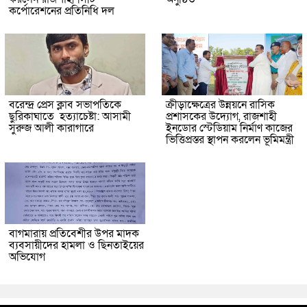
কর্পোরেশনের প্রতিনিধি দল
বরেন্দ্র প্রেস ক্লাব সভাপতিকে
ক্রীড়াক্ষেত্রের উন্নয়নে রাসিক
ছুরিকাঘাতে হত্যাচেষ্টা: আসামী
প্রশাসকের উদ্যোগ, রাজশাহী
সুরুজ আলী কারাগারে
ইনডোর স্টেডিয়াম নির্মাণ কাজের
ভিত্তিপ্রস্তর স্থাপন করলেন ভূমিমন্ত্রী
বাগমারায় প্রতিবেশীর উপর মাদক
ব্যবসায়ীদের হামলা ও ছিনতাইয়ের
অভিযোগ