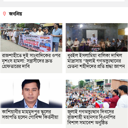
জনপ্রিয়
রাজশাহীতে দুই সাংবাদিকের ওপর
ধুরইল ইসলামিয়া বালিকা দাখিল
নৃশংস হামলা: সন্ত্রাসীদের দ্রুত
মাদ্রাসায় “জুলাই গণঅভ্যুত্থানের
গ্রেফতারের দাবি
চেতনা শহীদদের প্রতি শ্রদ্ধা জ্ঞাপন
কাশিয়ানীর মাহমুদপুর স্কুলের
জুলাই গণঅভ্যুত্থান দিবসের
সভাপতি হলেন গোবিন্দ কির্ত্তনীয়া
রাজশাহী মহানগর বিএনপির
বিশাল সমাবেশ অনুষ্ঠিত