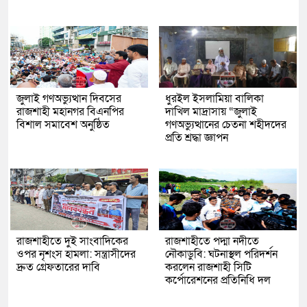
জুলাই গণঅভ্যুত্থান দিবসের
ধুরইল ইসলামিয়া বালিকা
রাজশাহী মহানগর বিএনপির
দাখিল মাদ্রাসায় “জুলাই
বিশাল সমাবেশ অনুষ্ঠিত
গণঅভ্যুত্থানের চেতনা শহীদদের
প্রতি শ্রদ্ধা জ্ঞাপন
রাজশাহীতে দুই সাংবাদিকের
রাজশাহীতে পদ্মা নদীতে
ওপর নৃশংস হামলা: সন্ত্রাসীদের
নৌকাডুবি: ঘটনাস্থল পরিদর্শন
দ্রুত গ্রেফতারের দাবি
করলেন রাজশাহী সিটি
কর্পোরেশনের প্রতিনিধি দল