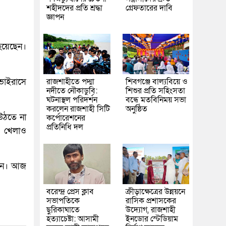
শহীদদের প্রতি শ্রদ্ধা
গ্রেফতারের দাবি
জ্ঞাপন
 হয়েছেন।
।
রাজশাহীতে পদ্মা
শিবগঞ্জে বাল্যবিয়ে ও
ভাইরাসে
নদীতে নৌকাডুবি:
শিশুর প্রতি সহিংসতা
ঘটনাস্থল পরিদর্শন
বন্ধে মতবিনিময় সভা
করলেন রাজশাহী সিটি
অনুষ্ঠিত
 উঠতে না
কর্পোরেশনের
প্রতিনিধি দল
টে খেলাও
লেন। আজ
বরেন্দ্র প্রেস ক্লাব
ক্রীড়াক্ষেত্রের উন্নয়নে
সভাপতিকে
রাসিক প্রশাসকের
ছুরিকাঘাতে
উদ্যোগ, রাজশাহী
হত্যাচেষ্টা: আসামী
ইনডোর স্টেডিয়াম