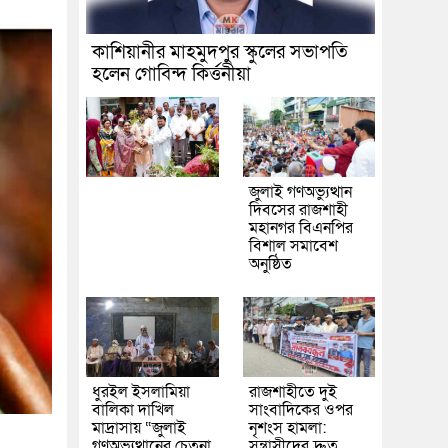
কাশিয়ানীর মাহমুদপুর স্কুলের সভাপতি
হলেন গোবিন্দ কির্ত্তনীয়া
জুলাই গণঅভ্যুত্থান
দিবসের রাজশাহী
মহানগর বিএনপির
বিশাল সমাবেশ
অনুষ্ঠিত
ধুরইল ইসলামিয়া
রাজশাহীতে দুই
বালিকা দাখিল
সাংবাদিকের ওপর
মাদ্রাসায় “জুলাই
নৃশংস হামলা:
গণঅভ্যুত্থানের চেতনা
সন্ত্রাসীদের দ্রুত