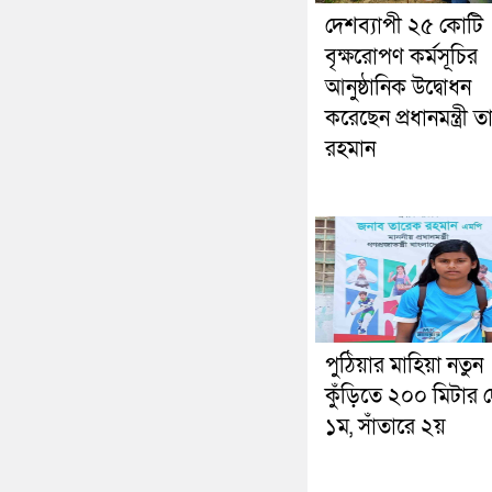
দেশব্যাপী ২৫ কোটি
বৃক্ষরোপণ কর্মসূচির
আনুষ্ঠানিক উদ্বোধন
করেছেন প্রধানমন্ত্রী 
রহমান
পুঠিয়ার মাহিয়া নতুন
কুঁড়িতে ২০০ মিটার
১ম, সাঁতারে ২য়