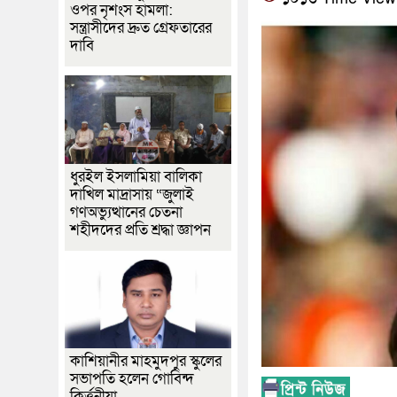
ওপর নৃশংস হামলা:
সন্ত্রাসীদের দ্রুত গ্রেফতারের
দাবি
ধুরইল ইসলামিয়া বালিকা
দাখিল মাদ্রাসায় “জুলাই
গণঅভ্যুত্থানের চেতনা
শহীদদের প্রতি শ্রদ্ধা জ্ঞাপন
কাশিয়ানীর মাহমুদপুর স্কুলের
সভাপতি হলেন গোবিন্দ
কির্ত্তনীয়া