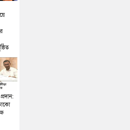
য়ে
এর
ষ্ঠিত
প্রদান:
কোকো
ষে