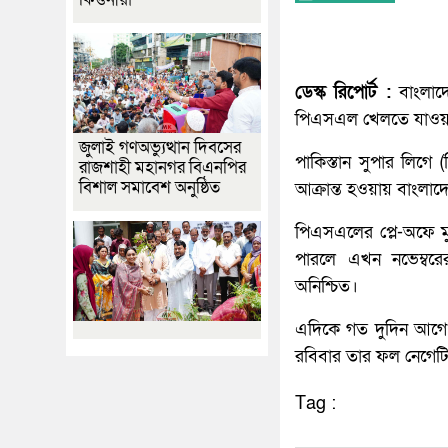
ডেস্ক রিপোর্ট :
বাংলাদ
পিএসএল খেলতে যাওয়ার
জুলাই গণঅভ্যুত্থান দিবসের
পাকিস্তান সুপার লিগ
রাজশাহী মহানগর বিএনপির
বিশাল সমাবেশ অনুষ্ঠিত
আক্রান্ত হওয়ায় বাংলাদ
পিএসএলের প্লে-অফে মু
পারলে এখন নভেম্বরের 
অনিশ্চিত।
এদিকে গত দুদিন আগে য
রবিবার তার ফল নেগেট
Tag :