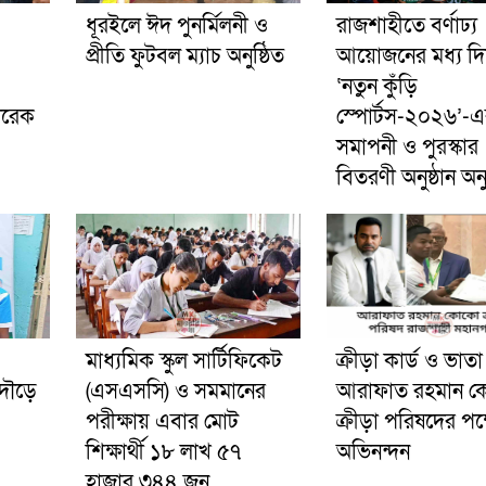
ধূরইলে ঈদ পুনর্মিলনী ও
রাজশাহীতে বর্ণাঢ্য
প্রীতি ফুটবল ম্যাচ অনুষ্ঠিত
আয়োজনের মধ্য দি
‘নতুন কুঁড়ি
তারেক
স্পোর্টস-২০২৬’-
সমাপনী ও পুরস্কার
বিতরণী অনুষ্ঠান অনু
মাধ্যমিক স্কুল সার্টিফিকেট
ক্রীড়া কার্ড ও ভাতা 
 দৌড়ে
(এসএসসি) ও সমমানের
আরাফাত রহমান 
পরীক্ষায় এবার মোট
ক্রীড়া পরিষদের পক্
শিক্ষার্থী ১৮ লাখ ৫৭
অভিনন্দন
হাজার ৩৪৪ জন