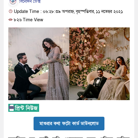
বিনোদন ডেক্স
Update Time : ০৬:২৮:৩৯ অপরাহ্ন, বৃহস্পতিবার, ১১ নভেম্বর ২০২১
৮২৬ Time View
মাগুরার কথা ফটো কার্ড ডাউনলোড