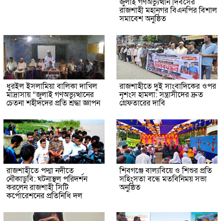
জুলাই গণঅভ্যুত্থান দিবসের
রাজশাহী মহানগর বিএনপির বিশাল
সমাবেশ অনুষ্ঠিত
ধুরইল ইসলামিয়া বালিকা দাখিল
রাজশাহীতে দুই সাংবাদিকের ওপর
মাদ্রাসায় “জুলাই গণঅভ্যুত্থানের
নৃশংস হামলা: সন্ত্রাসীদের দ্রুত
চেতনা শহীদদের প্রতি শ্রদ্ধা জ্ঞাপন
গ্রেফতারের দাবি
রাজশাহীতে পদ্মা নদীতে
শিবগঞ্জে বাল্যবিয়ে ও শিশুর প্রতি
নৌকাডুবি: ঘটনাস্থল পরিদর্শন
সহিংসতা বন্ধে মতবিনিময় সভা
করলেন রাজশাহী সিটি
অনুষ্ঠিত
কর্পোরেশনের প্রতিনিধি দল