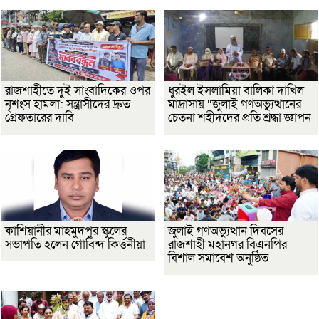
রাজশাহীতে দুই সাংবাদিকের ওপর
ধুরইল ইসলামিয়া বালিকা দাখিল
নৃশংস হামলা: সন্ত্রাসীদের দ্রুত
মাদ্রাসায় “জুলাই গণঅভ্যুত্থানের
গ্রেফতারের দাবি
চেতনা শহীদদের প্রতি শ্রদ্ধা জ্ঞাপন
কাশিয়ানীর মাহমুদপুর স্কুলের
জুলাই গণঅভ্যুত্থান দিবসের
সভাপতি হলেন গোবিন্দ কির্ত্তনীয়া
রাজশাহী মহানগর বিএনপির
বিশাল সমাবেশ অনুষ্ঠিত