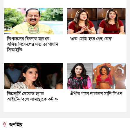
ডিপজলের বিরুদ্ধে মারধর-
‘এত মোটা হয়ে গেছ কেন’
এসিড নিক্ষেপের সত্যতা পায়নি
সিআইডি
ডিভোর্সি সেকেন্ড হ্যান্ড
ঐশীর গানে নাচলেন সানি লিওন
আইটেম’বলে সামান্থাকে কটাক্ষ
জনপ্রিয়