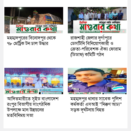
মহম্মদপুরের বিনোদপুর থেকে
রাজশাহী জেলার দুর্গাপুরে
৭৮ মেট্রিক টন চাল উদ্ধার
ডেসটিনি বিনিয়োগকারী ও
ক্রেতা-পরিবেশক ঐক্য ফোরাম
(ডিডাফ) কমিটি গঠন
আদিতমারীতে সুইড বাংলাদেশ
মহম্মদপুর থানার সাবেক পুলিশ
রংপুর বিভাগীয় সাংগঠনিক
কর্মকর্তা এসআই “নিক্কণ আঢ্য”
উপলক্ষে মান উন্নয়নের
সড়ক দূর্ঘটনায় নিহত
মতবিনিময় সভা