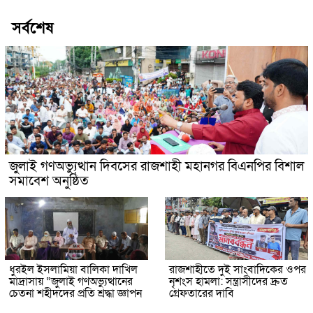
সর্বশেষ
জুলাই গণঅভ্যুত্থান দিবসের রাজশাহী মহানগর বিএনপির বিশাল
সমাবেশ অনুষ্ঠিত
ধুরইল ইসলামিয়া বালিকা দাখিল
রাজশাহীতে দুই সাংবাদিকের ওপর
মাদ্রাসায় “জুলাই গণঅভ্যুত্থানের
নৃশংস হামলা: সন্ত্রাসীদের দ্রুত
চেতনা শহীদদের প্রতি শ্রদ্ধা জ্ঞাপন
গ্রেফতারের দাবি