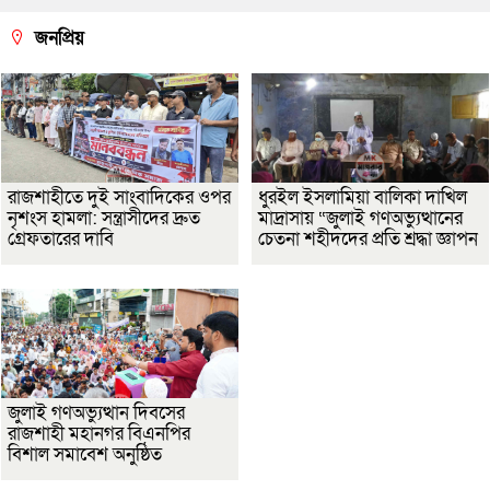
জনপ্রিয়
রাজশাহীতে দুই সাংবাদিকের ওপর
ধুরইল ইসলামিয়া বালিকা দাখিল
নৃশংস হামলা: সন্ত্রাসীদের দ্রুত
মাদ্রাসায় “জুলাই গণঅভ্যুত্থানের
গ্রেফতারের দাবি
চেতনা শহীদদের প্রতি শ্রদ্ধা জ্ঞাপন
জুলাই গণঅভ্যুত্থান দিবসের
রাজশাহী মহানগর বিএনপির
বিশাল সমাবেশ অনুষ্ঠিত