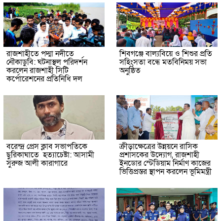
রাজশাহীতে পদ্মা নদীতে
শিবগঞ্জে বাল্যবিয়ে ও শিশুর প্রতি
নৌকাডুবি: ঘটনাস্থল পরিদর্শন
সহিংসতা বন্ধে মতবিনিময় সভা
করলেন রাজশাহী সিটি
অনুষ্ঠিত
কর্পোরেশনের প্রতিনিধি দল
বরেন্দ্র প্রেস ক্লাব সভাপতিকে
ক্রীড়াক্ষেত্রের উন্নয়নে রাসিক
ছুরিকাঘাতে হত্যাচেষ্টা: আসামী
প্রশাসকের উদ্যোগ, রাজশাহী
সুরুজ আলী কারাগারে
ইনডোর স্টেডিয়াম নির্মাণ কাজের
ভিত্তিপ্রস্তর স্থাপন করলেন ভূমিমন্ত্রী