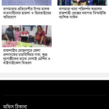
বাগমারায় প্রতিবেশীর উপর মাদক
বাগমারা থানা পরিদর্শন করলেন
ব্যবসায়ীদের হামলা ও ছিনতাইয়ের
রাজশাহী রেঞ্জের নবাগত ডিআইজি
অভিযোগ
আশিক সাঈদ
রাজশাহীর মোহনপুরে জেলা
প্রশাসকের মতবিনিময় সভা, ক্ষুদ্র
নৃগোষ্ঠীদের মাঝে সেলাই মেশিন ও
বাইসাইকেল বিতরণ
অফিস ঠিকানা