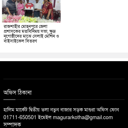
রাজশাহীর মোহনপুরে জেলা
প্রশাসকের মতবিনিময় সভা, ক্ষুদ্র
নৃগোষ্ঠীদের মাঝে সেলাই মেশিন ও
বাইসাইকেল বিতরণ
অফিস ঠিকানা
হালিম মার্কেট দ্বিতীয় তলা নতুন বাজার সড়ক মাগুরা অফিস ফোন
01711-650501 ইমেইল magurarkotha@gmail.com
সম্পাদক