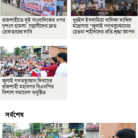
রাজশাহীতে দুই সাংবাদিকের ওপর
ধুরইল ইসলামিয়া বালিকা দাখিল
নৃশংস হামলা: সন্ত্রাসীদের দ্রুত
মাদ্রাসায় “জুলাই গণঅভ্যুত্থানের
গ্রেফতারের দাবি
চেতনা শহীদদের প্রতি শ্রদ্ধা জ্ঞাপন
জুলাই গণঅভ্যুত্থান দিবসের
রাজশাহী মহানগর বিএনপির
বিশাল সমাবেশ অনুষ্ঠিত
সর্বশেষ