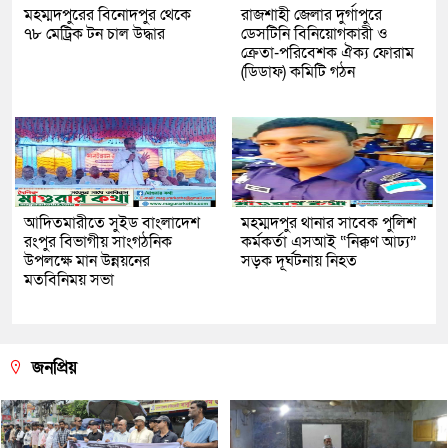
মহম্মদপুরের বিনোদপুর থেকে
রাজশাহী জেলার দুর্গাপুরে
৭৮ মেট্রিক টন চাল উদ্ধার
ডেসটিনি বিনিয়োগকারী ও
ক্রেতা-পরিবেশক ঐক্য ফোরাম
(ডিডাফ) কমিটি গঠন
আদিতমারীতে সুইড বাংলাদেশ
মহম্মদপুর থানার সাবেক পুলিশ
রংপুর বিভাগীয় সাংগঠনিক
কর্মকর্তা এসআই “নিক্কণ আঢ্য”
উপলক্ষে মান উন্নয়নের
সড়ক দূর্ঘটনায় নিহত
মতবিনিময় সভা
জনপ্রিয়