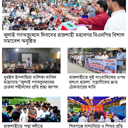
জুলাই গণঅভ্যুত্থান দিবসের রাজশাহী মহানগর বিএনপির বিশাল
সমাবেশ অনুষ্ঠিত
ধুরইল ইসলামিয়া বালিকা দাখিল
রাজশাহীতে দুই সাংবাদিকের ওপর
মাদ্রাসায় “জুলাই গণঅভ্যুত্থানের
নৃশংস হামলা: সন্ত্রাসীদের দ্রুত
চেতনা শহীদদের প্রতি শ্রদ্ধা জ্ঞাপন
গ্রেফতারের দাবি
রাজশাহীতে পদ্মা নদীতে
শিবগঞ্জে বাল্যবিয়ে ও শিশুর প্রতি