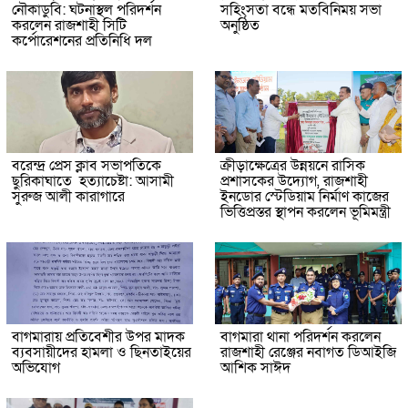
নৌকাডুবি: ঘটনাস্থল পরিদর্শন
সহিংসতা বন্ধে মতবিনিময় সভা
করলেন রাজশাহী সিটি
অনুষ্ঠিত
কর্পোরেশনের প্রতিনিধি দল
বরেন্দ্র প্রেস ক্লাব সভাপতিকে
ক্রীড়াক্ষেত্রের উন্নয়নে রাসিক
ছুরিকাঘাতে হত্যাচেষ্টা: আসামী
প্রশাসকের উদ্যোগ, রাজশাহী
সুরুজ আলী কারাগারে
ইনডোর স্টেডিয়াম নির্মাণ কাজের
ভিত্তিপ্রস্তর স্থাপন করলেন ভূমিমন্ত্রী
বাগমারায় প্রতিবেশীর উপর মাদক
বাগমারা থানা পরিদর্শন করলেন
ব্যবসায়ীদের হামলা ও ছিনতাইয়ের
রাজশাহী রেঞ্জের নবাগত ডিআইজি
অভিযোগ
আশিক সাঈদ