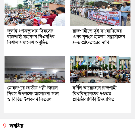
জুলাই গণঅভ্যুত্থান দিবসের
রাজশাহীতে দুই সাংবাদিকের
রাজশাহী মহানগর বিএনপির
ওপর নৃশংস হামলা: সন্ত্রাসীদের
বিশাল সমাবেশ অনুষ্ঠিত
দ্রুত গ্রেফতারের দাবি
মোহনপুরে জাতীয় পল্লী উন্নয়ন
বর্ণিল আয়োজনে রাজশাহী
দিবস উপলক্ষে আলোচনা সভা
বিশ্ববিদ্যালয়ের ৭৩তম
ও বিভিন্ন উপকরণ বিতরণ
প্রতিষ্ঠাবার্ষিকী উদযাপিত
জনপ্রিয়