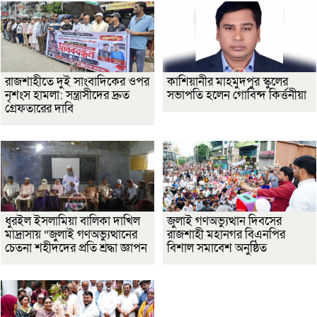
রাজশাহীতে দুই সাংবাদিকের ওপর
কাশিয়ানীর মাহমুদপুর স্কুলের
নৃশংস হামলা: সন্ত্রাসীদের দ্রুত
সভাপতি হলেন গোবিন্দ কির্ত্তনীয়া
গ্রেফতারের দাবি
ধুরইল ইসলামিয়া বালিকা দাখিল
জুলাই গণঅভ্যুত্থান দিবসের
মাদ্রাসায় “জুলাই গণঅভ্যুত্থানের
রাজশাহী মহানগর বিএনপির
চেতনা শহীদদের প্রতি শ্রদ্ধা জ্ঞাপন
বিশাল সমাবেশ অনুষ্ঠিত