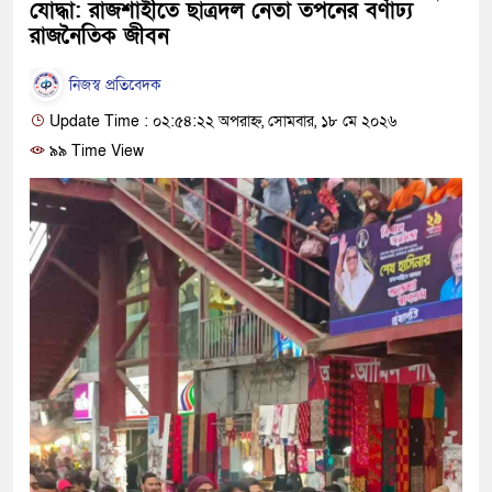
যোদ্ধা: রাজশাহীতে ছাত্রদল নেতা তপনের বর্ণাঢ্য
রাজনৈতিক জীবন
নিজস্ব প্রতিবেদক
Update Time : ০২:৫৪:২২ অপরাহ্ন, সোমবার, ১৮ মে ২০২৬
৯৯ Time View