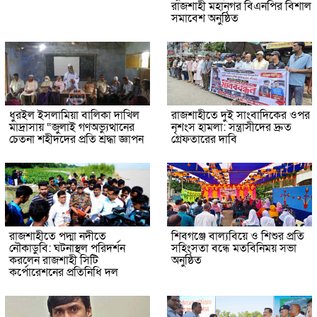
রাজশাহী মহানগর বিএনপির বিশাল
সমাবেশ অনুষ্ঠিত
ধুরইল ইসলামিয়া বালিকা দাখিল
রাজশাহীতে দুই সাংবাদিকের ওপর
মাদ্রাসায় “জুলাই গণঅভ্যুত্থানের
নৃশংস হামলা: সন্ত্রাসীদের দ্রুত
চেতনা শহীদদের প্রতি শ্রদ্ধা জ্ঞাপন
গ্রেফতারের দাবি
রাজশাহীতে পদ্মা নদীতে
শিবগঞ্জে বাল্যবিয়ে ও শিশুর প্রতি
নৌকাডুবি: ঘটনাস্থল পরিদর্শন
সহিংসতা বন্ধে মতবিনিময় সভা
করলেন রাজশাহী সিটি
অনুষ্ঠিত
কর্পোরেশনের প্রতিনিধি দল