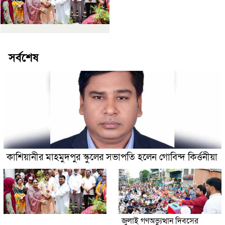
সর্বশেষ
কাশিয়ানীর মাহমুদপুর স্কুলের সভাপতি হলেন গোবিন্দ কির্ত্তনীয়া
জুলাই গণঅভ্যুত্থান দিবসের