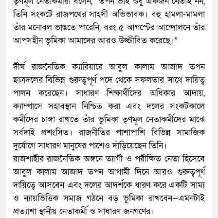
​তৃণমূল নেতাকর্মীরা বলেন, “তপন ভাই শুধু একজন নেতাই নন,
তিনি সংকটে রাজপথের সাহসী অভিভাবক। বহু হামলা-মামলা
তাঁর মনোবল ভাঙতে পারেনি, বরং ৫ আগস্টের আন্দোলনে তাঁর
আপসহীন ভূমিকা আমাদের আরও উজ্জীবিত করেছে।”
​দীর্ঘ রাজনৈতিক ক্যারিয়ারে আবুল কালাম আজাদ তপন
ছাত্রদলের বিভিন্ন গুরুত্বপূর্ণ পদে থেকে সফলতার সাথে দায়িত্ব
পালন করেছেন। সাধারণ শিক্ষার্থীদের অধিকার আদায়,
ক্যাম্পাসে সহাবস্থান নিশ্চিত করা এবং দলের সংকটকালে
কর্মীদের চাঙ্গা রাখতে তাঁর ভূমিকা তৃণমূল নেতাকর্মীদের মাঝে
সর্বদাই প্রশংসিত। রাজনীতির পাশাপাশি বিভিন্ন সামাজিক
দুর্যোগে সাধারণ মানুষের পাশেও দাঁড়িয়েছেন তিনি।
​রাজশাহীর রাজনৈতিক অঙ্গনে ত্যাগী ও পরীক্ষিত নেতা হিসেবে
আবুল কালাম আজাদ তপন আগামী দিনে আরও গুরুত্বপূর্ণ
দায়িত্বে আসবেন এবং দলের আদর্শকে ধারণ করে একটি সাম্য
ও ন্যায়ভিত্তিক সমাজ গঠনে বড় ভূমিকা রাখবেন—এমনটাই
প্রত্যাশা স্থানীয় নেতাকর্মী ও সাধারণ জনগণের।