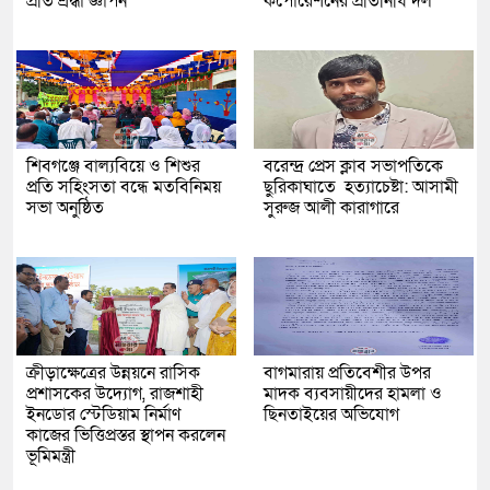
প্রতি শ্রদ্ধা জ্ঞাপন
কর্পোরেশনের প্রতিনিধি দল
শিবগঞ্জে বাল্যবিয়ে ও শিশুর
বরেন্দ্র প্রেস ক্লাব সভাপতিকে
প্রতি সহিংসতা বন্ধে মতবিনিময়
ছুরিকাঘাতে হত্যাচেষ্টা: আসামী
সভা অনুষ্ঠিত
সুরুজ আলী কারাগারে
ক্রীড়াক্ষেত্রের উন্নয়নে রাসিক
বাগমারায় প্রতিবেশীর উপর
প্রশাসকের উদ্যোগ, রাজশাহী
মাদক ব্যবসায়ীদের হামলা ও
ইনডোর স্টেডিয়াম নির্মাণ
ছিনতাইয়ের অভিযোগ
কাজের ভিত্তিপ্রস্তর স্থাপন করলেন
ভূমিমন্ত্রী