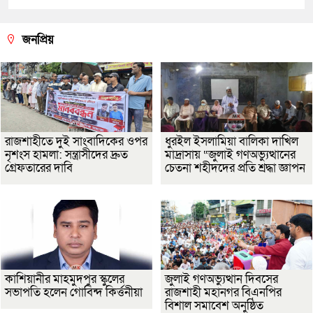
জনপ্রিয়
রাজশাহীতে দুই সাংবাদিকের ওপর
ধুরইল ইসলামিয়া বালিকা দাখিল
নৃশংস হামলা: সন্ত্রাসীদের দ্রুত
মাদ্রাসায় “জুলাই গণঅভ্যুত্থানের
গ্রেফতারের দাবি
চেতনা শহীদদের প্রতি শ্রদ্ধা জ্ঞাপন
কাশিয়ানীর মাহমুদপুর স্কুলের
জুলাই গণঅভ্যুত্থান দিবসের
সভাপতি হলেন গোবিন্দ কির্ত্তনীয়া
রাজশাহী মহানগর বিএনপির
বিশাল সমাবেশ অনুষ্ঠিত