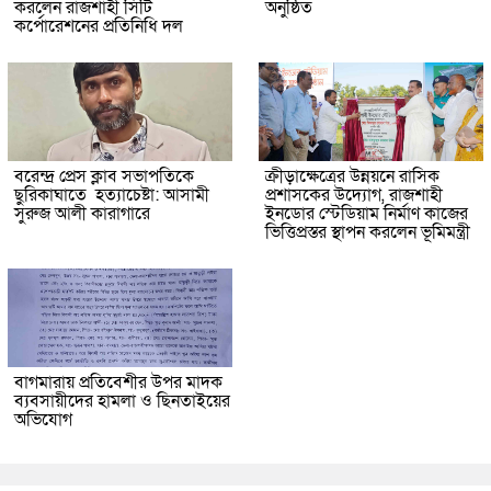
করলেন রাজশাহী সিটি
অনুষ্ঠিত
কর্পোরেশনের প্রতিনিধি দল
বরেন্দ্র প্রেস ক্লাব সভাপতিকে
ক্রীড়াক্ষেত্রের উন্নয়নে রাসিক
ছুরিকাঘাতে হত্যাচেষ্টা: আসামী
প্রশাসকের উদ্যোগ, রাজশাহী
সুরুজ আলী কারাগারে
ইনডোর স্টেডিয়াম নির্মাণ কাজের
ভিত্তিপ্রস্তর স্থাপন করলেন ভূমিমন্ত্রী
বাগমারায় প্রতিবেশীর উপর মাদক
ব্যবসায়ীদের হামলা ও ছিনতাইয়ের
অভিযোগ