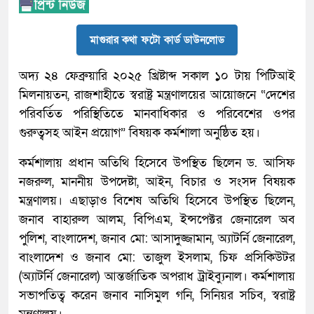
মাগুরার কথা ফটো কার্ড ডাউনলোড
অদ্য ২৪ ফেব্রুয়ারি ২০২৫ খ্রিষ্টাব্দ সকাল ১০ টায় পিটিআই
মিলনায়তন, রাজশাহীতে স্বরাষ্ট্র মন্ত্রণালয়ের আয়োজনে “দেশের
পরিবর্তিত পরিস্থিতিতে মানবাধিকার ও পরিবেশের ওপর
গুরুত্বসহ আইন প্রয়োগ” বিষয়ক কর্মশালা অনুষ্ঠিত হয়।
কর্মশালায় প্রধান অতিথি হিসেবে উপস্থিত ছিলেন ড. আসিফ
নজরুল, মাননীয় উপদেষ্টা, আইন, বিচার ও সংসদ বিষয়ক
মন্ত্রণালয়। এছাড়াও বিশেষ অতিথি হিসেবে উপস্থিত ছিলেন,
জনাব বাহারুল আলম, বিপিএম, ইন্সপেক্টর জেনারেল অব
পুলিশ, বাংলাদেশ, জনাব মো: আসাদুজ্জামান, অ্যাটর্নি জেনারেল,
বাংলাদেশ ও জনাব মো: তাজুল ইসলাম, চিফ প্রসিকিউটর
(অ্যাটর্নি জেনারেল) আন্তর্জাতিক অপরাধ ট্রাইব্যুনাল। কর্মশালায়
সভাপতিত্ব করেন জনাব নাসিমুল গনি, সিনিয়র সচিব, স্বরাষ্ট্র