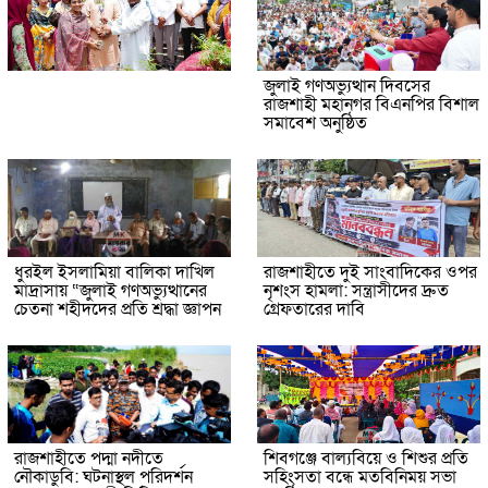
জুলাই গণঅভ্যুত্থান দিবসের
রাজশাহী মহানগর বিএনপির বিশাল
সমাবেশ অনুষ্ঠিত
ধুরইল ইসলামিয়া বালিকা দাখিল
রাজশাহীতে দুই সাংবাদিকের ওপর
মাদ্রাসায় “জুলাই গণঅভ্যুত্থানের
নৃশংস হামলা: সন্ত্রাসীদের দ্রুত
চেতনা শহীদদের প্রতি শ্রদ্ধা জ্ঞাপন
গ্রেফতারের দাবি
রাজশাহীতে পদ্মা নদীতে
শিবগঞ্জে বাল্যবিয়ে ও শিশুর প্রতি
নৌকাডুবি: ঘটনাস্থল পরিদর্শন
সহিংসতা বন্ধে মতবিনিময় সভা