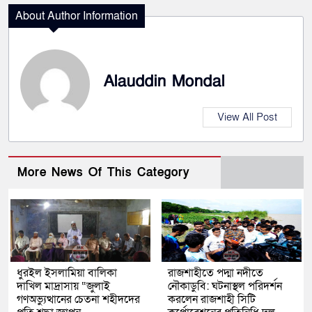
About Author Information
Alauddin Mondal
View All Post
More News Of This Category
ধুরইল ইসলামিয়া বালিকা
রাজশাহীতে পদ্মা নদীতে
দাখিল মাদ্রাসায় “জুলাই
নৌকাডুবি: ঘটনাস্থল পরিদর্শন
গণঅভ্যুত্থানের চেতনা শহীদদের
করলেন রাজশাহী সিটি