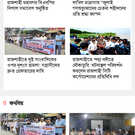
রাজশাহী মহানগর বিএনপির
দাখিল মাদ্রাসায় “জুলাই
বিশাল সমাবেশ অনুষ্ঠিত
গণঅভ্যুত্থানের চেতনা শহীদদের
প্রতি শ্রদ্ধা জ্ঞাপন
রাজশাহীতে দুই সাংবাদিকের
রাজশাহীতে পদ্মা নদীতে
ওপর নৃশংস হামলা: সন্ত্রাসীদের
নৌকাডুবি: ঘটনাস্থল পরিদর্শন
দ্রুত গ্রেফতারের দাবি
করলেন রাজশাহী সিটি
কর্পোরেশনের প্রতিনিধি দল
জনপ্রিয়