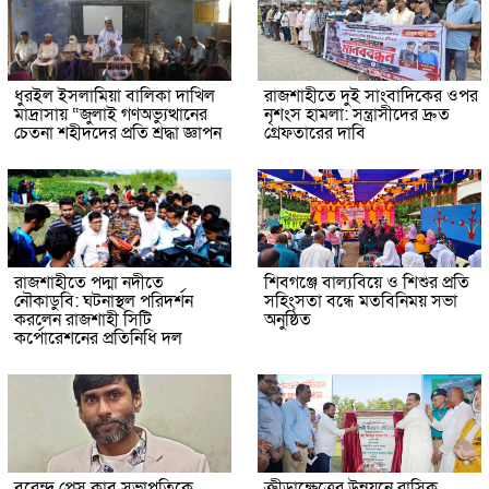
ধুরইল ইসলামিয়া বালিকা দাখিল
রাজশাহীতে দুই সাংবাদিকের ওপর
মাদ্রাসায় “জুলাই গণঅভ্যুত্থানের
নৃশংস হামলা: সন্ত্রাসীদের দ্রুত
চেতনা শহীদদের প্রতি শ্রদ্ধা জ্ঞাপন
গ্রেফতারের দাবি
রাজশাহীতে পদ্মা নদীতে
শিবগঞ্জে বাল্যবিয়ে ও শিশুর প্রতি
নৌকাডুবি: ঘটনাস্থল পরিদর্শন
সহিংসতা বন্ধে মতবিনিময় সভা
করলেন রাজশাহী সিটি
অনুষ্ঠিত
কর্পোরেশনের প্রতিনিধি দল
বরেন্দ্র প্রেস ক্লাব সভাপতিকে
ক্রীড়াক্ষেত্রের উন্নয়নে রাসিক