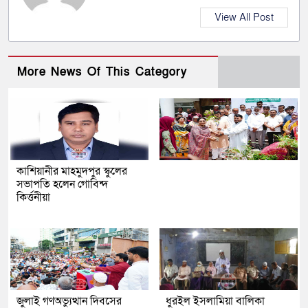
View All Post
More News Of This Category
কাশিয়ানীর মাহমুদপুর স্কুলের
সভাপতি হলেন গোবিন্দ
কির্ত্তনীয়া
জুলাই গণঅভ্যুত্থান দিবসের
ধুরইল ইসলামিয়া বালিকা