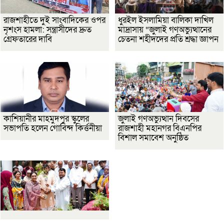
রাজশাহীতে দুই সাংবাদিকের ওপর
ধুরইল ইসলামিয়া বালিকা দাখিল
নৃশংস হামলা: সন্ত্রাসীদের দ্রুত
মাদ্রাসায় “জুলাই গণঅভ্যুত্থানের
গ্রেফতারের দাবি
চেতনা শহীদদের প্রতি শ্রদ্ধা জ্ঞাপন
কাশিয়ানীর মাহমুদপুর স্কুলের
জুলাই গণঅভ্যুত্থান দিবসের
সভাপতি হলেন গোবিন্দ কির্ত্তনীয়া
রাজশাহী মহানগর বিএনপির
বিশাল সমাবেশ অনুষ্ঠিত