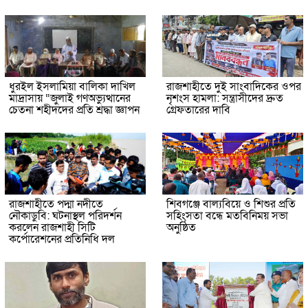
ধুরইল ইসলামিয়া বালিকা দাখিল
রাজশাহীতে দুই সাংবাদিকের ওপর
মাদ্রাসায় “জুলাই গণঅভ্যুত্থানের
নৃশংস হামলা: সন্ত্রাসীদের দ্রুত
চেতনা শহীদদের প্রতি শ্রদ্ধা জ্ঞাপন
গ্রেফতারের দাবি
রাজশাহীতে পদ্মা নদীতে
শিবগঞ্জে বাল্যবিয়ে ও শিশুর প্রতি
নৌকাডুবি: ঘটনাস্থল পরিদর্শন
সহিংসতা বন্ধে মতবিনিময় সভা
করলেন রাজশাহী সিটি
অনুষ্ঠিত
কর্পোরেশনের প্রতিনিধি দল