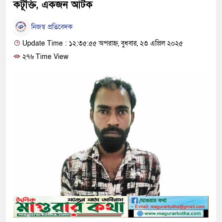
কটূক্তি, একজন আটক
নিজস্ব প্রতিবেদক
Update Time : ১২:৩৫:৫৫ অপরাহ্ন, বুধবার, ২৩ এপ্রিল ২০২৫
২৭৬ Time View