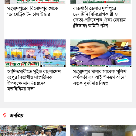
মহম্মদপুরের বিনোদপুর থেকে
রাজশাহী জেলার দুর্গাপুরে
৭৮ মেট্রিক টন চাল উদ্ধার
ডেসটিনি বিনিয়োগকারী ও
ক্রেতা-পরিবেশক ঐক্য ফোরাম
(ডিডাফ) কমিটি গঠন
আদিতমারীতে সুইড বাংলাদেশ
মহম্মদপুর থানার সাবেক পুলিশ
রংপুর বিভাগীয় সাংগঠনিক
কর্মকর্তা এসআই “নিক্কণ আঢ্য”
উপলক্ষে মান উন্নয়নের
সড়ক দূর্ঘটনায় নিহত
মতবিনিময় সভা
জনপ্রিয়