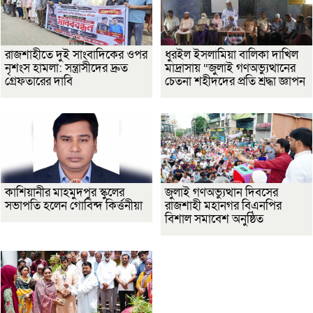
রাজশাহীতে দুই সাংবাদিকের ওপর
ধুরইল ইসলামিয়া বালিকা দাখিল
নৃশংস হামলা: সন্ত্রাসীদের দ্রুত
মাদ্রাসায় “জুলাই গণঅভ্যুত্থানের
গ্রেফতারের দাবি
চেতনা শহীদদের প্রতি শ্রদ্ধা জ্ঞাপন
কাশিয়ানীর মাহমুদপুর স্কুলের
জুলাই গণঅভ্যুত্থান দিবসের
সভাপতি হলেন গোবিন্দ কির্ত্তনীয়া
রাজশাহী মহানগর বিএনপির
বিশাল সমাবেশ অনুষ্ঠিত