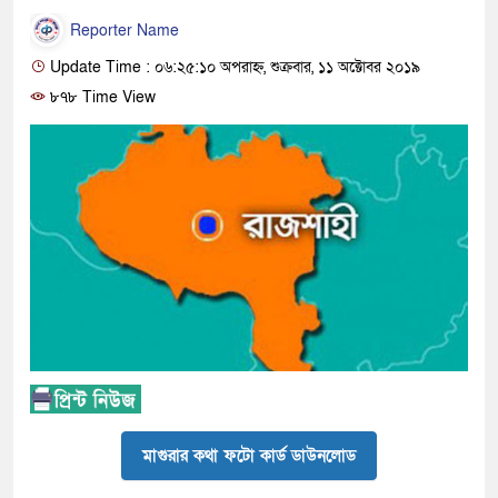
Reporter Name
Update Time : ০৬:২৫:১০ অপরাহ্ন, শুক্রবার, ১১ অক্টোবর ২০১৯
৮৭৮ Time View
মাগুরার কথা ফটো কার্ড ডাউনলোড