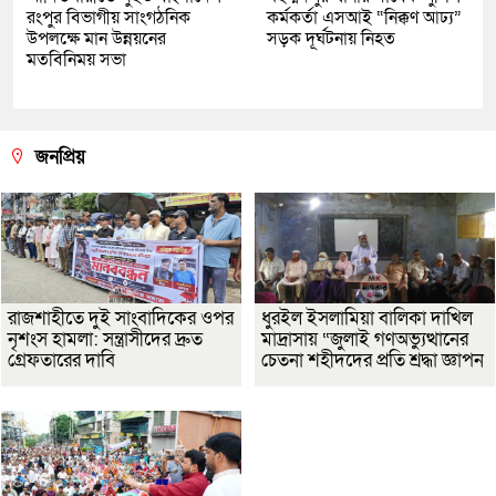
রংপুর বিভাগীয় সাংগঠনিক
কর্মকর্তা এসআই “নিক্কণ আঢ্য”
উপলক্ষে মান উন্নয়নের
সড়ক দূর্ঘটনায় নিহত
মতবিনিময় সভা
জনপ্রিয়
রাজশাহীতে দুই সাংবাদিকের ওপর
ধুরইল ইসলামিয়া বালিকা দাখিল
নৃশংস হামলা: সন্ত্রাসীদের দ্রুত
মাদ্রাসায় “জুলাই গণঅভ্যুত্থানের
গ্রেফতারের দাবি
চেতনা শহীদদের প্রতি শ্রদ্ধা জ্ঞাপন