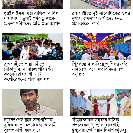
ধুরইল ইসলামিয়া বালিকা দাখিল
রাজশাহীতে দুই সাংবাদিকের ওপর
মাদ্রাসায় “জুলাই গণঅভ্যুত্থানের
নৃশংস হামলা: সন্ত্রাসীদের দ্রুত
চেতনা শহীদদের প্রতি শ্রদ্ধা জ্ঞাপন
গ্রেফতারের দাবি
রাজশাহীতে পদ্মা নদীতে
শিবগঞ্জে বাল্যবিয়ে ও শিশুর প্রতি
নৌকাডুবি: ঘটনাস্থল পরিদর্শন
সহিংসতা বন্ধে মতবিনিময় সভা
করলেন রাজশাহী সিটি
অনুষ্ঠিত
কর্পোরেশনের প্রতিনিধি দল
বরেন্দ্র প্রেস ক্লাব সভাপতিকে
ক্রীড়াক্ষেত্রের উন্নয়নে রাসিক
ছুরিকাঘাতে হত্যাচেষ্টা: আসামী
প্রশাসকের উদ্যোগ, রাজশাহী
সুরুজ আলী কারাগারে
ইনডোর স্টেডিয়াম নির্মাণ কাজের