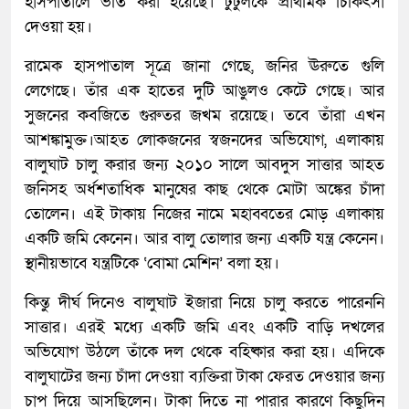
হাসপাতালে ভর্তি করা হয়েছে। টুটুলকে প্রাথমিক চিকিৎসা
দেওয়া হয়।
রামেক হাসপাতাল সূত্রে জানা গেছে, জনির ঊরুতে গুলি
লেগেছে। তাঁর এক হাতের দুটি আঙুলও কেটে গেছে। আর
সুজনের কবজিতে গুরুতর জখম রয়েছে। তবে তাঁরা এখন
আশঙ্কামুক্ত।আহত লোকজনের স্বজনদের অভিযোগ, এলাকায়
বালুঘাট চালু করার জন্য ২০১০ সালে আবদুস সাত্তার আহত
জনিসহ অর্ধশতাধিক মানুষের কাছ থেকে মোটা অঙ্কের চাঁদা
তোলেন। এই টাকায় নিজের নামে মহাব্বতের মোড় এলাকায়
একটি জমি কেনেন। আর বালু তোলার জন্য একটি যন্ত্র কেনেন।
স্থানীয়ভাবে যন্ত্রটিকে ‘বোমা মেশিন’ বলা হয়।
কিন্তু দীর্ঘ দিনেও বালুঘাট ইজারা নিয়ে চালু করতে পারেননি
সাত্তার। এরই মধ্যে একটি জমি এবং একটি বাড়ি দখলের
অভিযোগ উঠলে তাঁকে দল থেকে বহিষ্কার করা হয়। এদিকে
বালুঘাটের জন্য চাঁদা দেওয়া ব্যক্তিরা টাকা ফেরত দেওয়ার জন্য
চাপ দিয়ে আসছিলেন। টাকা দিতে না পারার কারণে কিছুদিন