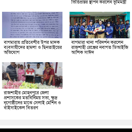
ভিত্তিপ্রস্তর স্থাপন করলেন ভূমিমন্ত্রী
বাগমারায় প্রতিবেশীর উপর মাদক
বাগমারা থানা পরিদর্শন করলেন
ব্যবসায়ীদের হামলা ও ছিনতাইয়ের
রাজশাহী রেঞ্জের নবাগত ডিআইজি
অভিযোগ
আশিক সাঈদ
রাজশাহীর মোহনপুরে জেলা
প্রশাসকের মতবিনিময় সভা, ক্ষুদ্র
নৃগোষ্ঠীদের মাঝে সেলাই মেশিন ও
বাইসাইকেল বিতরণ