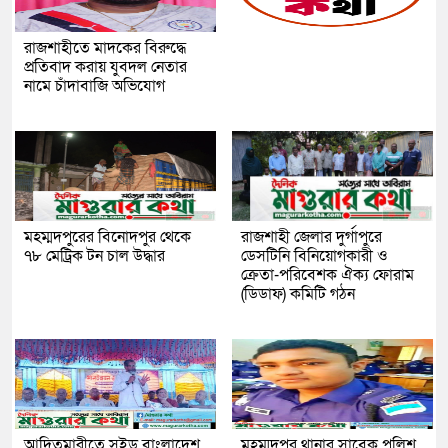
রাজশাহীতে মাদকের বিরুদ্ধে
প্রতিবাদ করায় যুবদল নেতার
নামে চাঁদাবাজি অভিযোগ
মহম্মদপুরের বিনোদপুর থেকে
রাজশাহী জেলার দুর্গাপুরে
৭৮ মেট্রিক টন চাল উদ্ধার
ডেসটিনি বিনিয়োগকারী ও
ক্রেতা-পরিবেশক ঐক্য ফোরাম
(ডিডাফ) কমিটি গঠন
আদিতমারীতে সুইড বাংলাদেশ
মহম্মদপুর থানার সাবেক পুলিশ