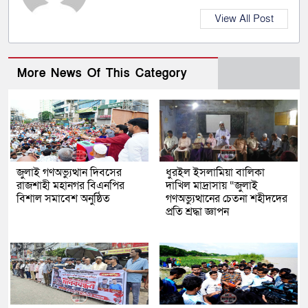
View All Post
More News Of This Category
জুলাই গণঅভ্যুত্থান দিবসের
ধুরইল ইসলামিয়া বালিকা
রাজশাহী মহানগর বিএনপির
দাখিল মাদ্রাসায় “জুলাই
বিশাল সমাবেশ অনুষ্ঠিত
গণঅভ্যুত্থানের চেতনা শহীদদের
প্রতি শ্রদ্ধা জ্ঞাপন