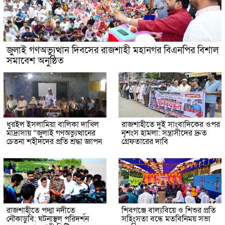
জুলাই গণঅভ্যুত্থান দিবসের রাজশাহী মহানগর বিএনপির বিশাল
সমাবেশ অনুষ্ঠিত
ধুরইল ইসলামিয়া বালিকা দাখিল
রাজশাহীতে দুই সাংবাদিকের ওপর
মাদ্রাসায় “জুলাই গণঅভ্যুত্থানের
নৃশংস হামলা: সন্ত্রাসীদের দ্রুত
চেতনা শহীদদের প্রতি শ্রদ্ধা জ্ঞাপন
গ্রেফতারের দাবি
রাজশাহীতে পদ্মা নদীতে
শিবগঞ্জে বাল্যবিয়ে ও শিশুর প্রতি
নৌকাডুবি: ঘটনাস্থল পরিদর্শন
সহিংসতা বন্ধে মতবিনিময় সভা