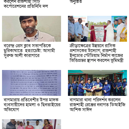
করলেন রাজশাহী সিটি
অনুষ্ঠিত
কর্পোরেশনের প্রতিনিধি দল
বরেন্দ্র প্রেস ক্লাব সভাপতিকে
ক্রীড়াক্ষেত্রের উন্নয়নে রাসিক
ছুরিকাঘাতে হত্যাচেষ্টা: আসামী
প্রশাসকের উদ্যোগ, রাজশাহী
সুরুজ আলী কারাগারে
ইনডোর স্টেডিয়াম নির্মাণ কাজের
ভিত্তিপ্রস্তর স্থাপন করলেন ভূমিমন্ত্রী
বাগমারায় প্রতিবেশীর উপর মাদক
বাগমারা থানা পরিদর্শন করলেন
ব্যবসায়ীদের হামলা ও ছিনতাইয়ের
রাজশাহী রেঞ্জের নবাগত ডিআইজি
অভিযোগ
আশিক সাঈদ