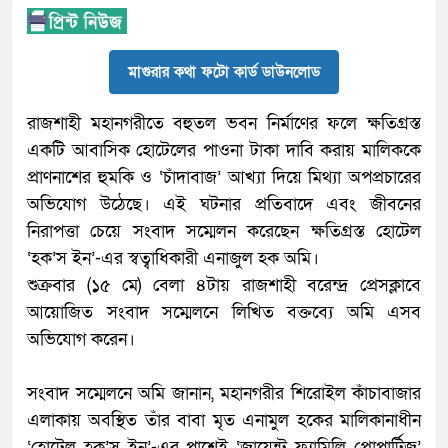
মাগুরার কথা ফটো কার্ড ডাউনলোড
রাজশাহী মহানগরীতে বহুতল ভবন নির্মাণের ফলে ক্ষতিগ্রস্ত
একটি আবাসিক হোটেলের পাওনা টাকা দাবি করায় মালিককে
প্রাণনাশের হুমকি ও ‘চাঁদাবাজ’ আখ্যা দিয়ে মিথ্যা অপপ্রচারের
অভিযোগ উঠেছে। এই ঘটনার প্রতিবাদে এবং জীবনের
নিরাপত্তা চেয়ে সংবাদ সম্মেলন করেছেন ক্ষতিগ্রস্ত হোটেল
‘হক’স ইন’-এর স্বত্বাধিকারী এনাজুল হক অমি।
​শুক্রবার (১৫ মে) বেলা ৪টায় রাজশাহী বরেন্দ্র প্রেসক্লাবে
আয়োজিত সংবাদ সম্মেলনে লিখিত বক্তব্যে অমি এসব
অভিযোগ করেন।
​সংবাদ সম্মেলনে অমি জানান, মহানগরীর শিরোইল কাঁচাবাজার
এলাকায় অবস্থিত তাঁর বাবা মৃত এনামুল হকের মালিকানাধীন
‘হোটেল হক’স ইন’-এর পাশেই ‘জায়েন্ট ফ্যামিলি প্রোপার্টিজ’