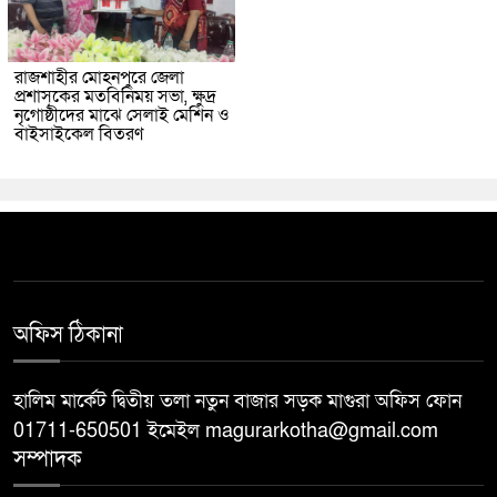
রাজশাহীর মোহনপুরে জেলা
প্রশাসকের মতবিনিময় সভা, ক্ষুদ্র
নৃগোষ্ঠীদের মাঝে সেলাই মেশিন ও
বাইসাইকেল বিতরণ
অফিস ঠিকানা
হালিম মার্কেট দ্বিতীয় তলা নতুন বাজার সড়ক মাগুরা অফিস ফোন
01711-650501 ইমেইল magurarkotha@gmail.com
সম্পাদক