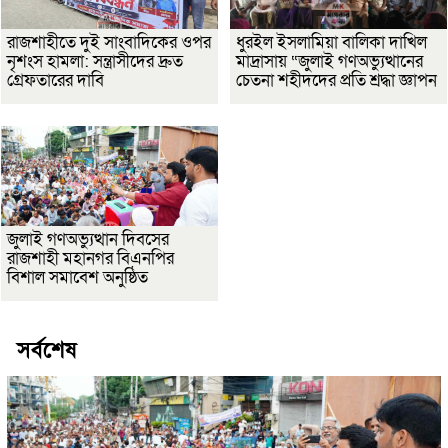
রাজশাহীতে দুই সাংবাদিকের ওপর
ধুরইল ইসলামিয়া বালিকা দাখিল
নৃশংস হামলা: সন্ত্রাসীদের দ্রুত
মাদ্রাসায় “জুলাই গণঅভ্যুত্থানের
গ্রেফতারের দাবি
চেতনা শহীদদের প্রতি শ্রদ্ধা জ্ঞাপন
জুলাই গণঅভ্যুত্থান দিবসের
রাজশাহী মহানগর বিএনপির
বিশাল সমাবেশ অনুষ্ঠিত
সর্বশেষ