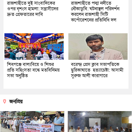
রাজশাহীতে দুই সাংবাদিকের
রাজশাহীতে পদ্মা নদীতে
ওপর নৃশংস হামলা: সন্ত্রাসীদের
নৌকাডুবি: ঘটনাস্থল পরিদর্শন
দ্রুত গ্রেফতারের দাবি
করলেন রাজশাহী সিটি
কর্পোরেশনের প্রতিনিধি দল
শিবগঞ্জে বাল্যবিয়ে ও শিশুর
বরেন্দ্র প্রেস ক্লাব সভাপতিকে
প্রতি সহিংসতা বন্ধে মতবিনিময়
ছুরিকাঘাতে হত্যাচেষ্টা: আসামী
সভা অনুষ্ঠিত
সুরুজ আলী কারাগারে
জনপ্রিয়