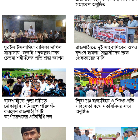
সমাবেশ অনুষ্ঠিত
ধুরইল ইসলামিয়া বালিকা দাখিল
রাজশাহীতে দুই সাংবাদিকের ওপর
মাদ্রাসায় “জুলাই গণঅভ্যুত্থানের
নৃশংস হামলা: সন্ত্রাসীদের দ্রুত
চেতনা শহীদদের প্রতি শ্রদ্ধা জ্ঞাপন
গ্রেফতারের দাবি
রাজশাহীতে পদ্মা নদীতে
শিবগঞ্জে বাল্যবিয়ে ও শিশুর প্রতি
নৌকাডুবি: ঘটনাস্থল পরিদর্শন
সহিংসতা বন্ধে মতবিনিময় সভা
করলেন রাজশাহী সিটি
অনুষ্ঠিত
কর্পোরেশনের প্রতিনিধি দল