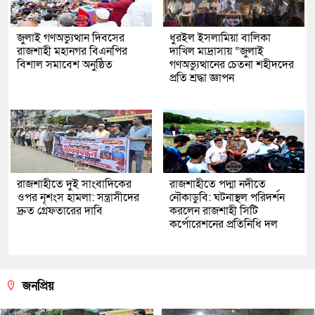
জুলাই গণঅভ্যুত্থান দিবসের
ধুরইল ইসলামিয়া বালিকা
রাজশাহী মহানগর বিএনপির
দাখিল মাদ্রাসায় “জুলাই
বিশাল সমাবেশ অনুষ্ঠিত
গণঅভ্যুত্থানের চেতনা শহীদদের
প্রতি শ্রদ্ধা জ্ঞাপন
রাজশাহীতে দুই সাংবাদিকের
রাজশাহীতে পদ্মা নদীতে
ওপর নৃশংস হামলা: সন্ত্রাসীদের
নৌকাডুবি: ঘটনাস্থল পরিদর্শন
দ্রুত গ্রেফতারের দাবি
করলেন রাজশাহী সিটি
কর্পোরেশনের প্রতিনিধি দল
জনপ্রিয়