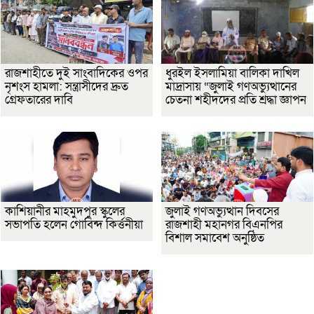
রাজশাহীতে দুই সাংবাদিকের ওপর
ধুরইল ইসলামিয়া বালিকা দাখিল
নৃশংস হামলা: সন্ত্রাসীদের দ্রুত
মাদ্রাসায় “জুলাই গণঅভ্যুত্থানের
গ্রেফতারের দাবি
চেতনা শহীদদের প্রতি শ্রদ্ধা জ্ঞাপন
কাশিয়ানীর মাহমুদপুর স্কুলের
জুলাই গণঅভ্যুত্থান দিবসের
সভাপতি হলেন গোবিন্দ কির্ত্তনীয়া
রাজশাহী মহানগর বিএনপির
বিশাল সমাবেশ অনুষ্ঠিত