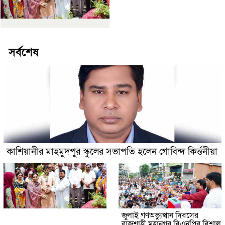
সর্বশেষ
কাশিয়ানীর মাহমুদপুর স্কুলের সভাপতি হলেন গোবিন্দ কির্ত্তনীয়া
জুলাই গণঅভ্যুত্থান দিবসের
রাজশাহী মহানগর বিএনপির বিশাল