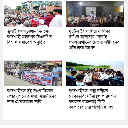
জুলাই গণঅভ্যুত্থান দিবসের
ধুরইল ইসলামিয়া বালিকা
রাজশাহী মহানগর বিএনপির
দাখিল মাদ্রাসায় “জুলাই
বিশাল সমাবেশ অনুষ্ঠিত
গণঅভ্যুত্থানের চেতনা শহীদদের
প্রতি শ্রদ্ধা জ্ঞাপন
রাজশাহীতে দুই সাংবাদিকের
রাজশাহীতে পদ্মা নদীতে
ওপর নৃশংস হামলা: সন্ত্রাসীদের
নৌকাডুবি: ঘটনাস্থল পরিদর্শন
দ্রুত গ্রেফতারের দাবি
করলেন রাজশাহী সিটি
কর্পোরেশনের প্রতিনিধি দল