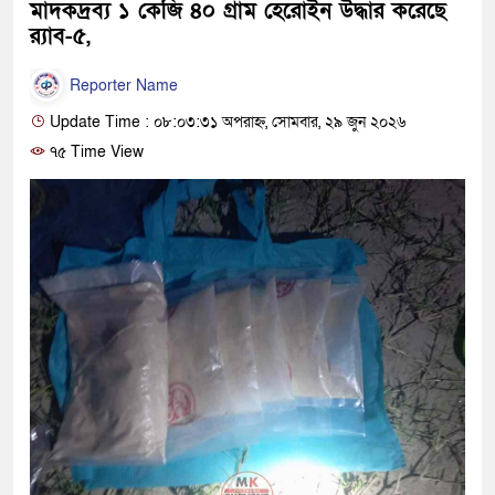
মাদকদ্রব্য ১ কেজি ৪০ গ্রাম হেরোইন উদ্ধার করেছে
র‍্যাব-৫,
Reporter Name
Update Time : ০৮:০৩:৩১ অপরাহ্ন, সোমবার, ২৯ জুন ২০২৬
৭৫ Time View