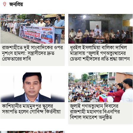
জনপ্রিয়
রাজশাহীতে দুই সাংবাদিকের ওপর
ধুরইল ইসলামিয়া বালিকা দাখিল
নৃশংস হামলা: সন্ত্রাসীদের দ্রুত
মাদ্রাসায় “জুলাই গণঅভ্যুত্থানের
গ্রেফতারের দাবি
চেতনা শহীদদের প্রতি শ্রদ্ধা জ্ঞাপন
কাশিয়ানীর মাহমুদপুর স্কুলের
জুলাই গণঅভ্যুত্থান দিবসের
সভাপতি হলেন গোবিন্দ কির্ত্তনীয়া
রাজশাহী মহানগর বিএনপির
বিশাল সমাবেশ অনুষ্ঠিত