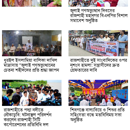
জুলাই গণঅভ্যুত্থান দিবসের
রাজশাহী মহানগর বিএনপির বিশাল
সমাবেশ অনুষ্ঠিত
ধুরইল ইসলামিয়া বালিকা দাখিল
রাজশাহীতে দুই সাংবাদিকের ওপর
মাদ্রাসায় “জুলাই গণঅভ্যুত্থানের
নৃশংস হামলা: সন্ত্রাসীদের দ্রুত
চেতনা শহীদদের প্রতি শ্রদ্ধা জ্ঞাপন
গ্রেফতারের দাবি
রাজশাহীতে পদ্মা নদীতে
শিবগঞ্জে বাল্যবিয়ে ও শিশুর প্রতি
নৌকাডুবি: ঘটনাস্থল পরিদর্শন
সহিংসতা বন্ধে মতবিনিময় সভা
করলেন রাজশাহী সিটি
অনুষ্ঠিত
কর্পোরেশনের প্রতিনিধি দল