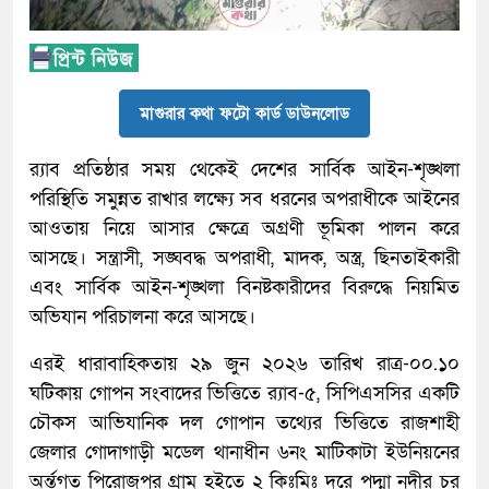
মাগুরার কথা ফটো কার্ড ডাউনলোড
র‍্যাব প্রতিষ্ঠার সময় থেকেই দেশের সার্বিক আইন-শৃঙ্খলা
পরিস্থিতি সমুন্নত রাখার লক্ষ্যে সব ধরনের অপরাধীকে আইনের
আওতায় নিয়ে আসার ক্ষেত্রে অগ্রণী ভূমিকা পালন করে
আসছে। সন্ত্রাসী, সঙ্ঘবদ্ধ অপরাধী, মাদক, অস্ত্র, ছিনতাইকারী
এবং সার্বিক আইন-শৃঙ্খলা বিনষ্টকারীদের বিরুদ্ধে নিয়মিত
অভিযান পরিচালনা করে আসছে।
এরই ধারাবাহিকতায় ২৯ জুন ২০২৬ তারিখ রাত্র-০০.১০
ঘটিকায় গোপন সংবাদের ভিত্তিতে র‍্যাব-৫, সিপিএসসির একটি
চৌকস আভিযানিক দল গোপান তথ্যের ভিত্তিতে রাজশাহী
জেলার গোদাগাড়ী মডেল থানাধীন ৬নং মাটিকাটা ইউনিয়নের
অর্ন্তগত পিরোজপুর গ্রাম হইতে ২ কিঃমিঃ দূরে পদ্মা নদীর চর