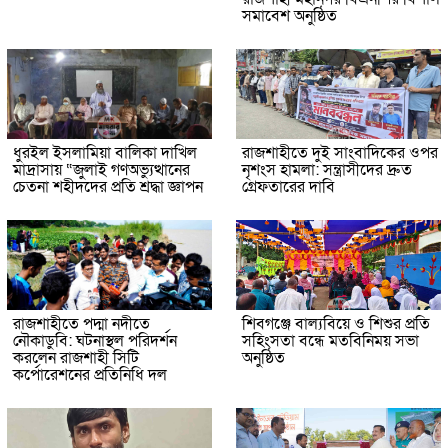
সমাবেশ অনুষ্ঠিত
ধুরইল ইসলামিয়া বালিকা দাখিল
রাজশাহীতে দুই সাংবাদিকের ওপর
মাদ্রাসায় “জুলাই গণঅভ্যুত্থানের
নৃশংস হামলা: সন্ত্রাসীদের দ্রুত
চেতনা শহীদদের প্রতি শ্রদ্ধা জ্ঞাপন
গ্রেফতারের দাবি
রাজশাহীতে পদ্মা নদীতে
শিবগঞ্জে বাল্যবিয়ে ও শিশুর প্রতি
নৌকাডুবি: ঘটনাস্থল পরিদর্শন
সহিংসতা বন্ধে মতবিনিময় সভা
করলেন রাজশাহী সিটি
অনুষ্ঠিত
কর্পোরেশনের প্রতিনিধি দল