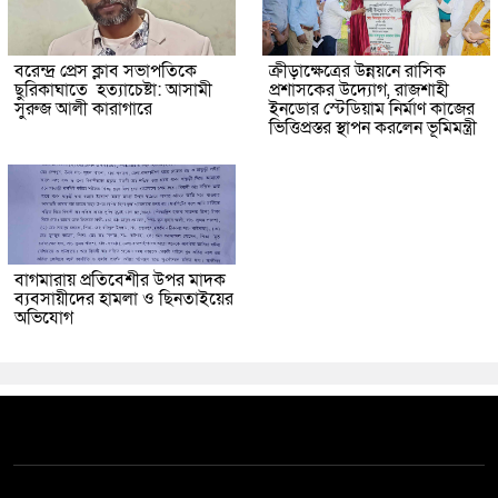
বরেন্দ্র প্রেস ক্লাব সভাপতিকে
ক্রীড়াক্ষেত্রের উন্নয়নে রাসিক
ছুরিকাঘাতে হত্যাচেষ্টা: আসামী
প্রশাসকের উদ্যোগ, রাজশাহী
সুরুজ আলী কারাগারে
ইনডোর স্টেডিয়াম নির্মাণ কাজের
ভিত্তিপ্রস্তর স্থাপন করলেন ভূমিমন্ত্রী
বাগমারায় প্রতিবেশীর উপর মাদক
ব্যবসায়ীদের হামলা ও ছিনতাইয়ের
অভিযোগ