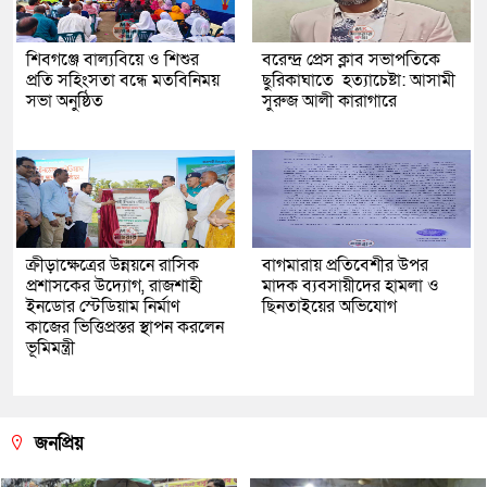
শিবগঞ্জে বাল্যবিয়ে ও শিশুর
বরেন্দ্র প্রেস ক্লাব সভাপতিকে
প্রতি সহিংসতা বন্ধে মতবিনিময়
ছুরিকাঘাতে হত্যাচেষ্টা: আসামী
সভা অনুষ্ঠিত
সুরুজ আলী কারাগারে
ক্রীড়াক্ষেত্রের উন্নয়নে রাসিক
বাগমারায় প্রতিবেশীর উপর
প্রশাসকের উদ্যোগ, রাজশাহী
মাদক ব্যবসায়ীদের হামলা ও
ইনডোর স্টেডিয়াম নির্মাণ
ছিনতাইয়ের অভিযোগ
কাজের ভিত্তিপ্রস্তর স্থাপন করলেন
ভূমিমন্ত্রী
জনপ্রিয়