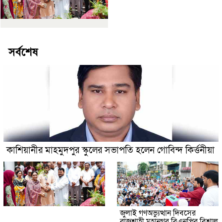
সর্বশেষ
কাশিয়ানীর মাহমুদপুর স্কুলের সভাপতি হলেন গোবিন্দ কির্ত্তনীয়া
জুলাই গণঅভ্যুত্থান দিবসের
রাজশাহী মহানগর বিএনপির বিশাল