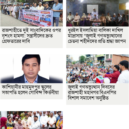
রাজশাহীতে দুই সাংবাদিকের ওপর
ধুরইল ইসলামিয়া বালিকা দাখিল
নৃশংস হামলা: সন্ত্রাসীদের দ্রুত
মাদ্রাসায় “জুলাই গণঅভ্যুত্থানের
গ্রেফতারের দাবি
চেতনা শহীদদের প্রতি শ্রদ্ধা জ্ঞাপন
কাশিয়ানীর মাহমুদপুর স্কুলের
জুলাই গণঅভ্যুত্থান দিবসের
সভাপতি হলেন গোবিন্দ কির্ত্তনীয়া
রাজশাহী মহানগর বিএনপির
বিশাল সমাবেশ অনুষ্ঠিত