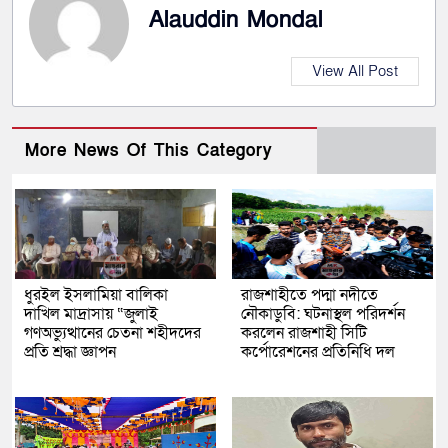
Alauddin Mondal
View All Post
More News Of This Category
ধুরইল ইসলামিয়া বালিকা
রাজশাহীতে পদ্মা নদীতে
দাখিল মাদ্রাসায় “জুলাই
নৌকাডুবি: ঘটনাস্থল পরিদর্শন
গণঅভ্যুত্থানের চেতনা শহীদদের
করলেন রাজশাহী সিটি
প্রতি শ্রদ্ধা জ্ঞাপন
কর্পোরেশনের প্রতিনিধি দল