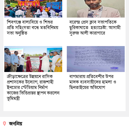
শিবগঞ্জে বাল্যবিয়ে ও শিশুর
বরেন্দ্র প্রেস ক্লাব সভাপতিকে
প্রতি সহিংসতা বন্ধে মতবিনিময়
ছুরিকাঘাতে হত্যাচেষ্টা: আসামী
সভা অনুষ্ঠিত
সুরুজ আলী কারাগারে
ক্রীড়াক্ষেত্রের উন্নয়নে রাসিক
বাগমারায় প্রতিবেশীর উপর
প্রশাসকের উদ্যোগ, রাজশাহী
মাদক ব্যবসায়ীদের হামলা ও
ইনডোর স্টেডিয়াম নির্মাণ
ছিনতাইয়ের অভিযোগ
কাজের ভিত্তিপ্রস্তর স্থাপন করলেন
ভূমিমন্ত্রী
জনপ্রিয়