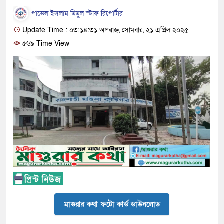
পাভেল ইসলাম মিমুল স্টাফ রিপোর্টার
Update Time : ০৩:১৪:৩১ অপরাহ্ন, সোমবার, ২১ এপ্রিল ২০২৫
৫৬৯ Time View
মাগুরার কথা ফটো কার্ড ডাউনলোড