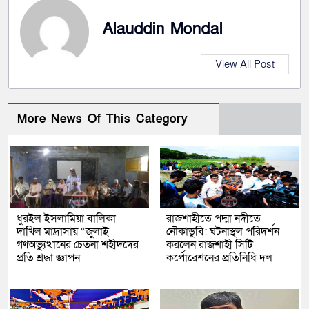
Alauddin Mondal
View All Post
More News Of This Category
ধুরইল ইসলামিয়া বালিকা
রাজশাহীতে পদ্মা নদীতে
দাখিল মাদ্রাসায় “জুলাই
নৌকাডুবি: ঘটনাস্থল পরিদর্শন
গণঅভ্যুত্থানের চেতনা শহীদদের
করলেন রাজশাহী সিটি
প্রতি শ্রদ্ধা জ্ঞাপন
কর্পোরেশনের প্রতিনিধি দল