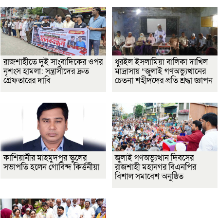
রাজশাহীতে দুই সাংবাদিকের ওপর
ধুরইল ইসলামিয়া বালিকা দাখিল
নৃশংস হামলা: সন্ত্রাসীদের দ্রুত
মাদ্রাসায় “জুলাই গণঅভ্যুত্থানের
গ্রেফতারের দাবি
চেতনা শহীদদের প্রতি শ্রদ্ধা জ্ঞাপন
কাশিয়ানীর মাহমুদপুর স্কুলের
জুলাই গণঅভ্যুত্থান দিবসের
সভাপতি হলেন গোবিন্দ কির্ত্তনীয়া
রাজশাহী মহানগর বিএনপির
বিশাল সমাবেশ অনুষ্ঠিত