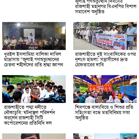
জুলাই গণঅভ্যুত্থান দিবসের
রাজশাহী মহানগর বিএনপির বিশাল
সমাবেশ অনুষ্ঠিত
ধুরইল ইসলামিয়া বালিকা দাখিল
রাজশাহীতে দুই সাংবাদিকের ওপর
মাদ্রাসায় “জুলাই গণঅভ্যুত্থানের
নৃশংস হামলা: সন্ত্রাসীদের দ্রুত
চেতনা শহীদদের প্রতি শ্রদ্ধা জ্ঞাপন
গ্রেফতারের দাবি
রাজশাহীতে পদ্মা নদীতে
শিবগঞ্জে বাল্যবিয়ে ও শিশুর প্রতি
নৌকাডুবি: ঘটনাস্থল পরিদর্শন
সহিংসতা বন্ধে মতবিনিময় সভা
করলেন রাজশাহী সিটি
অনুষ্ঠিত
কর্পোরেশনের প্রতিনিধি দল