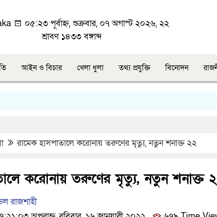
aka
০৫:২৩ পূর্বাহ্ন, শুক্রবার, ০৭ অগাস্ট ২০২৬, ২২
শ্রাবণ ১৪৩৩ বঙ্গাব্দ
ীতি
আইন ও বিচার
খেলা ধুলা
তথ্য প্রযুক্তি
বিনোদন
রাজ
লা
রামেক হাসপাতালে করোনায় তরুণের মৃত্যু, নতুন শনাক্ত ২২
ালে করোনায় তরুণের মৃত্যু, নতুন শনাক্ত 
্ডল রাজশাহী
২১:০৩ অপরাহ্ন, রবিবার, ১৬ জানুয়ারী ২০২২
৬৭৯ Time Vie