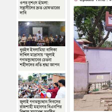
ওপর নৃশংস হামলা:
সন্ত্রাসীদের দ্রুত গ্রেফতারের
দাবি
ধুরইল ইসলামিয়া বালিকা
দাখিল মাদ্রাসায় “জুলাই
গণঅভ্যুত্থানের চেতনা
শহীদদের প্রতি শ্রদ্ধা জ্ঞাপন
জুলাই গণঅভ্যুত্থান দিবসের
রাজশাহী মহানগর বিএনপির
বিশাল সমাবেশ অনুষ্ঠিত