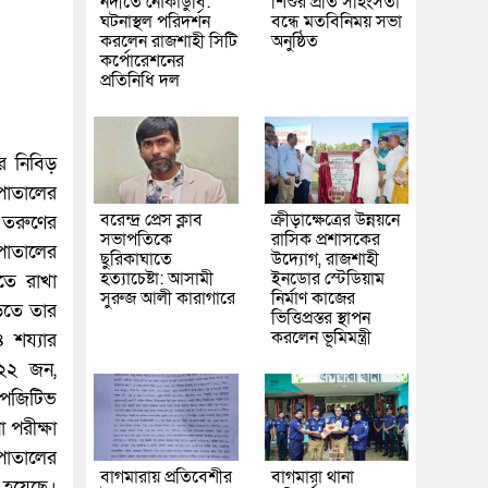
নদীতে নৌকাডুবি:
শিশুর প্রতি সহিংসতা
ঘটনাস্থল পরিদর্শন
বন্ধে মতবিনিময় সভা
করলেন রাজশাহী সিটি
অনুষ্ঠিত
কর্পোরেশনের
প্রতিনিধি দল
ের নিবিড়
পাতালের
বরেন্দ্র প্রেস ক্লাব
ক্রীড়াক্ষেত্রের উন্নয়নে
 তরুণের
সভাপতিকে
রাসিক প্রশাসকের
পাতালের
ছুরিকাঘাতে
উদ্যোগ, রাজশাহী
হত্যাচেষ্টা: আসামী
ইনডোর স্টেডিয়াম
তে রাখা
সুরুজ আলী কারাগারে
নির্মাণ কাজের
ড়িতে তার
ভিত্তিপ্রস্তর স্থাপন
করলেন ভূমিমন্ত্রী
 শয্যার
 ২২ জন,
 পজিটিভ
 পরীক্ষা
পাতালের
বাগমারায় প্রতিবেশীর
বাগমারা থানা
 হয়েছে।