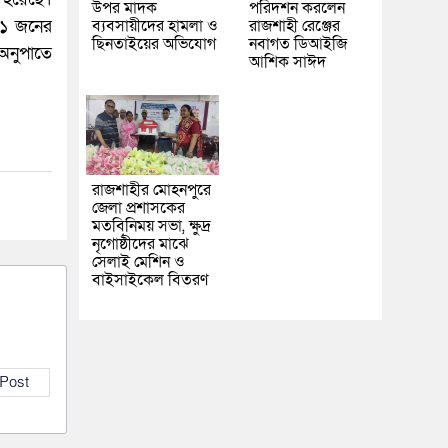
উপর মাদক
পরিদর্শন করলেন
১১ জনের
ব্যবসায়ীদের হামলা ও
রাজশাহী রেঞ্জের
ছিনতাইয়ের অভিযোগ
নবাগত ডিআইজি
 অনুপাতে
আশিক সাঈদ
রাজশাহীর মোহনপুরে
জেলা প্রশাসকের
মতবিনিময় সভা, ক্ষুদ্র
নৃগোষ্ঠীদের মাঝে
সেলাই মেশিন ও
বাইসাইকেল বিতরণ
 Post