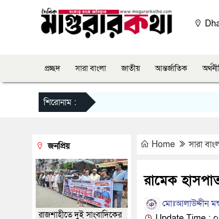
Dh
প্রচ্ছদ
সারা বাংলা
জাতীয়
আন্তর্জাতিক
অর্থন
শিরোনাম :
Home
সারা বাং
জনপ্রিয়
রামেক হাসপাত
মোঃআলাউদ্দীন মন
রাজশাহীতে দুই সাংবাদিকের
Update Time : ০৭: