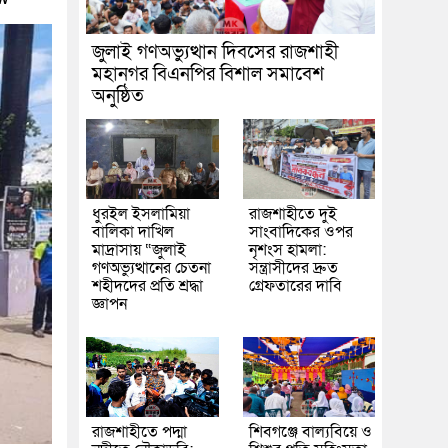
জুলাই গণঅভ্যুত্থান দিবসের রাজশাহী
মহানগর বিএনপির বিশাল সমাবেশ
অনুষ্ঠিত
ধুরইল ইসলামিয়া
রাজশাহীতে দুই
বালিকা দাখিল
সাংবাদিকের ওপর
মাদ্রাসায় “জুলাই
নৃশংস হামলা:
গণঅভ্যুত্থানের চেতনা
সন্ত্রাসীদের দ্রুত
শহীদদের প্রতি শ্রদ্ধা
গ্রেফতারের দাবি
জ্ঞাপন
রাজশাহীতে পদ্মা
শিবগঞ্জে বাল্যবিয়ে ও