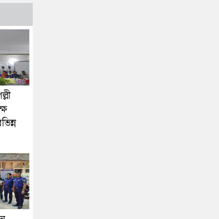
্লী
ষে
িন্ন