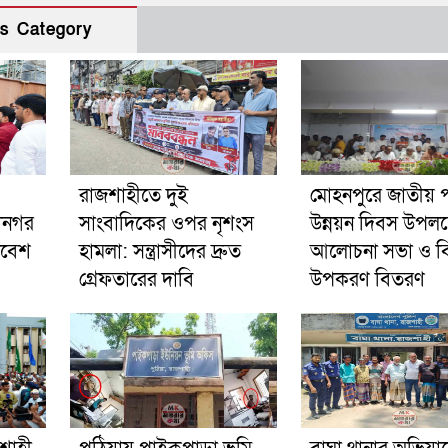
s Category
রাজশাহীতে দুই
মোহনপুরে জাতীয় পল
ানগর
সাংবাদিকের ওপর নৃশংস
উন্নয়ন দিবস উপলক্
াবেশ
হামলা: সন্ত্রাসীদের দ্রুত
আলোচনা সভা ও বিভ
গ্রেফতারের দাবি
উপকরণ বিতরণ