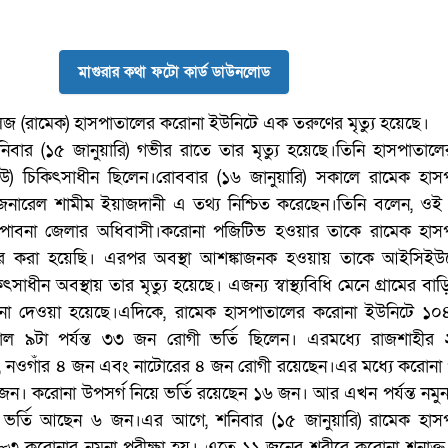
মাগুরার কথা ফটো কার্ড ডাউনলোড
েজ (রামেক) হাসপাতালের করোনা ইউনিটে এক তরুণের মৃত্যু হয়েছে।
নিবার (১৫ জানুয়ারি) গভীর রাতে তার মৃত্যু হয়েছে।তিনি হাসপাতাল
সিইউ) চিকিৎসাধীন ছিলেন।রোববার (১৬ জানুয়ারি) সকালে রামেক হাস
 জেনারেল শামীম ইয়াজদানী এ তথ্য নিশ্চিত করেছেন।তিনি বলেন, ওই
াবনা জেলার অধিবাসী।করোনা পজিটিভ হওয়ার তাকে রামেক হাস
ান্তর করা হয়েছি। এরপর অবস্থা আশঙ্কাজনক হওয়ায় তাকে আইসিইউ
াধীন অবস্থায় তার মৃত্যু হয়েছে। এজন্য স্বাস্থ্যবিধি মেনে গ্রামের বা
শনা দেওয়া হয়েছে।এদিকে, রামেক হাসপাতালের করোনা ইউনিটে ১০৪
ল ৯টা পর্যন্ত ৩৩ জন রোগী ভর্তি ছিলেন। এরমধ্যে রাজশাহীর
জন, নওগাঁর ৪ জন এবং নাটোরের ৪ জন রোগী রয়েছেন।এর মধ্যে করোনা
জন। করোনা উপসর্গ নিয়ে ভর্তি রয়েছেন ১৬ জন। আর এখন পর্যন্ত নমুনা
ভর্তি আছেন ৬ জন।এর আগে, শনিবার (১৫ জানুয়ারি) রামেক হাস
৮৩ করোনার নমুনা পরীক্ষা হয়। এতে ১১ জনের শরীরে করোনা শনাক্ত