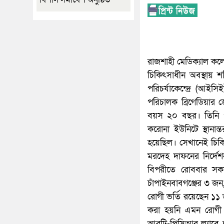
রাজশাহী মেডিক্যাল কল
চিকিৎসাধীন অবস্থায় শ
পরিচর্যাকেন্দ্রে (আই
পরিচালক ব্রিগেডিয়ার
বয়স ২০ বছর। তিনি প
করোনা ইউনিটে স্থান
হয়েছিল। সেখানেই চিকিৎস
মরদেহ দাফনের নির্দে
বিপরীতে রোববার সকা
চাঁপাইনবাবগঞ্জের ৩ 
রোগী ভর্তি রয়েছেন ১১ 
করা হয়নি এমন রোগী 
আরটি-পিসিআর ল্যাবে 